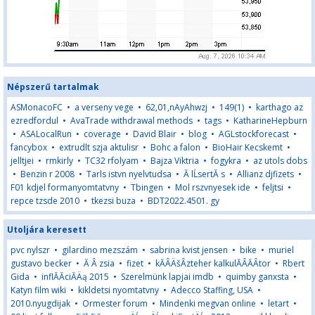
Népszerű tartalmak
ASMonacoFC
•
a verseny vege
•
62,01,nAyAhwzj
•
149(1)
•
karthago az
ezredfordul
•
AvaTrade withdrawal methods
•
tags
•
KatharineHepburn
•
ASALocalRun
•
coverage
•
David Blair
•
blog
•
AGLstockforecast
•
fancybox
•
extrudlt szja aktulisr
•
Bohc a falon
•
BioHair Kecskemt
•
jelltjei
•
rmkirly
•
TC32 rfolyam
•
Bajza Viktria
•
fogykra
•
az utols dobs
•
Benzin r 2008
•
Tarls istvn nyelvtudsa
•
Ă lĹsertĂ s
•
Allianz djfizets
•
F01 kdjel formanyomtatvny
•
Tbingen
•
Mol rszvnyesek ide
•
feljtsi
•
repce tzsde 2010
•
tkezsi buza
•
BDT2022.4501. gy
Utoljára keresett
pvc nylszr
•
gilardino mezszám
•
sabrina kvist jensen
•
bike
•
muriel
gustavo becker
•
Ă Â zsia
•
fizet
•
kĂÂÄšÂzteher kalkulĂÂĂÂtor
•
Rbert
Gida
•
inflĂĂciĂÄą 2015
•
Szerelmünk lapjai imdb
•
quimby ganxsta
•
Katyn film wiki
•
kikldetsi nyomtatvny
•
Adecco Staffing, USA
•
2010.nyugdijak
•
Ormester forum
•
Mindenki megvan online
•
letart
•