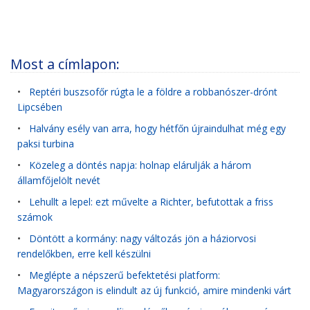
Most a címlapon:
•
Reptéri buszsofőr rúgta le a földre a robbanószer-drónt
Lipcsében
•
Halvány esély van arra, hogy hétfőn újraindulhat még egy
paksi turbina
•
Közeleg a döntés napja: holnap elárulják a három
államfőjelölt nevét
•
Lehullt a lepel: ezt művelte a Richter, befutottak a friss
számok
•
Döntött a kormány: nagy változás jön a háziorvosi
rendelőkben, erre kell készülni
•
Meglépte a népszerű befektetési platform:
Magyarországon is elindult az új funkció, amire mindenki várt