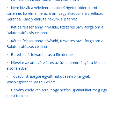
•
Nem bízták a véletlenre az idei Szigetet: kiderült, mi
történne, ha elmenne az áram vagy akadozna a vízellátás -
Gerendai Károly elárulta nekünk a B tervet
•
Két és félszer annyi hívásidő, tízszeres SMS-forgalom a
Balaton-átúszás céljánál
•
Két és félszer annyi hívásidő, tízszeres SMS-forgalom a
Balaton-átúszás céljánál
•
Betett az árfolyamhatás a Richternek
•
Növelte az árbevételét és az üzleti eredményét a Mol az
első félévben
•
További stratégiai együttműködésekről tárgyalt
Washingtonban Jászai Gellért
•
Halvány esély van arra, hogy hétfőn újraindulhat még egy
paksi turbina