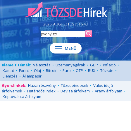
2026. AUGUSZTUS 7. 16:43
Kiemelt témák:
Választás
•
Üzemanyagárak
•
GDP
•
Infláció
•
Kamat
•
Forint
•
Olaj
•
Bitcoin
•
Euro
•
OTP
•
BUX
•
Tőzsde
•
Elemzés
•
Állampapír
Gyorslinkek:
Hazai részvény
•
Tőzsdeindexek
•
Valós idejű
árfolyamok
•
Határidős index
•
Deviza árfolyam
•
Arany árfolyam
•
Kriptovaluta árfolyam