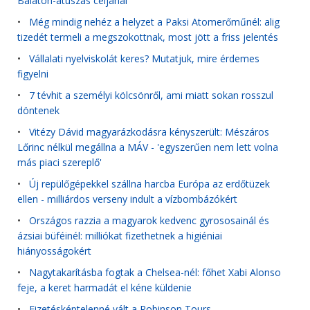
Balaton-átúszás céljánál
•
Még mindig nehéz a helyzet a Paksi Atomerőműnél: alig
tizedét termeli a megszokottnak, most jött a friss jelentés
•
Vállalati nyelviskolát keres? Mutatjuk, mire érdemes
figyelni
•
7 tévhit a személyi kölcsönről, ami miatt sokan rosszul
döntenek
•
Vitézy Dávid magyarázkodásra kényszerült: Mészáros
Lőrinc nélkül megállna a MÁV - 'egyszerűen nem lett volna
más piaci szereplő'
•
Új repülőgépekkel szállna harcba Európa az erdőtüzek
ellen - milliárdos verseny indult a vízbombázókért
•
Országos razzia a magyarok kedvenc gyrososainál és
ázsiai büféinél: milliókat fizethetnek a higiéniai
hiányosságokért
•
Nagytakarításba fogtak a Chelsea-nél: főhet Xabi Alonso
feje, a keret harmadát el kéne küldenie
•
Fizetésképtelenné vált a Robinson Tours