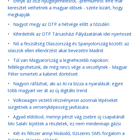
•
Ennyit az őszi nyugdíjemelésről, -prémiumról: erre már
keresztet vethetnek a magyar idősek - szinte kizárt, hogy
megkapják
•
Nagyot megy az OTP a hétvége előtt a tőzsdén
•
Kihirdették az OTP Társasházi Pályázatának idei nyerteseit
•
Nő a feszültség Olaszország és Spanyolország között: az
olaszok ellen ellenőrzést akar bevezetni Madrid
•
Túl van Magyarország a legnehezebb napokon:
fellélegezhetünk, de még nincs vége a veszélynek - Magyar
Péter ismerteti a kabinet döntéseit
•
Nagyon ráfázhat, aki az AI-ra bízza a nyaralását: egyre
több magyart ver át az új digitális trend
•
Volkswagen vezető részvényesei azonnali lépéseket
sürgetnek a versenyképesség javítására
•
Agyad eldobod, mennyi pénzt vág zsebre új csapatánál
Mo Salah: kijöttek a részletek, ez nem mindennapi gázsi
•
Két és félszer annyi hívásidő, tízszeres SMS-forgalom a