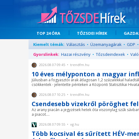
TOP 24 ÓRA
TŐZSDEI HÍREK
GAZDAS
Kiemelt témák:
Választás
•
Üzemanyagárak
•
GDP
•
Gyorslinkek:
Hazai részvény
•
Tőzsdeindexek
•
Való
2026.08.07 09:45 • trendfm.hu
10 éves mélyponton a magyar inf
Júliusban a fogyasztói árak átlagosan 1,2 százalékkal haladt
csökkentek - jelentette pénteken a Központi Statisztikai Hivatal
2026.08.07 10:25 • trendfm.hu
Csendesebb vizekről pöröghet fe
Az arany piacán a jegyzések hetek óta viszonylag szűk sávb
a piacot....
2026.08.07 09:55 • vg.hu
Több kocsival és sűrített HÉV-me