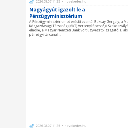
2026.08.07 11:35 • novekedes.hu
Nagyágyút igazolt le a
Pénzügyminisztérium
A Pénzügyminisztériumot erősíti ezentúl Baksay Gergely, a M
Közgazdasági Társaság (MKT) Versenyképességi Szakosztály
elnöke, a Magyar Nemzeti Bank volt ügyvezető igazgatója, aki
pénzügyi tárcánál ...
2026.08.07 11:25 • novekedes.hu