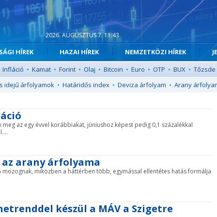
2026. AUGUSZTUS 7. 11:43
ÁGI HÍREK
HAZAI HÍREK
NEMZETKÖZI HÍREK
J
Infláció
•
Kamat
•
Forint
•
Olaj
•
Bitcoin
•
Euro
•
OTP
•
BUX
•
Tőzsde
s idejű árfolyamok
•
Határidős index
•
Deviza árfolyam
•
Arany árfolya
láció
ák meg az egy évvel korábbiakat, júniushoz képest pedig 0,1 százalékkal
....
l az arany árfolyama
an mozognak, miközben a háttérben több, egymással ellentétes hatás formálja
netrenddel készül a MÁV a Szigetre