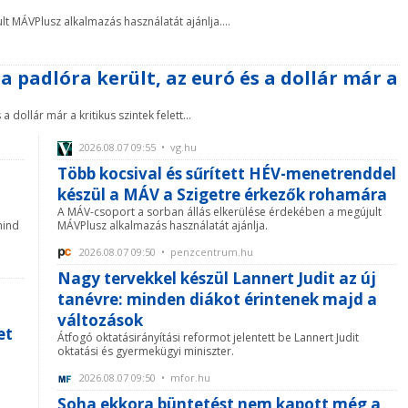
 MÁVPlusz alkalmazás használatát ajánlja....
 a padlóra került, az euró és a dollár már a
 dollár már a kritikus szintek felett...
2026.08.07 09:55 • vg.hu
Több kocsival és sűrített HÉV-menetrenddel
készül a MÁV a Szigetre érkezők rohamára
A MÁV-csoport a sorban állás elkerülése érdekében a megújult
mind
MÁVPlusz alkalmazás használatát ajánlja.
2026.08.07 09:50 • penzcentrum.hu
Nagy tervekkel készül Lannert Judit az új
tanévre: minden diákot érintenek majd a
változások
et
Átfogó oktatásirányítási reformot jelentett be Lannert Judit
oktatási és gyermekügyi miniszter.
d
2026.08.07 09:50 • mfor.hu
Soha ekkora büntetést nem kapott még a