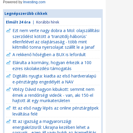
Powered by
Investing.com
Legnépszerűbb cikkek
Elmúlt 24 óra
|
Korábbi hírek
Ezt nem verte nagy dobra a Mol: olajszállítási
szerződést kötött a 'tranzitdíj-háborús'
ellenfelével az olajtársaság - több mint
kétmillió tonna nyersolajat szállít le a Janaf
A rekkenő hőségben a BUX is lefordult
Elárulta a kormány, hogyan érkezik a 100
ezres iskolakezdési támogatás
Digitális nyugta: kiadta az első hardveralapú
e-pénztárgép engedélyét a NAV
Vitézy Dávid nagyon kibukott: semmit nem
érnek a rendőrségi videók - van, aki 150-el
hajtott át egy munkaterületen
Itt az első nagy lépés az online pénztárgépek
leváltása felé
Itt az igazság a magyarországi
energiakrízisről: Ukrajna kezében lehet a
sorsunk - ezen áll vagy bukik az áramellátás