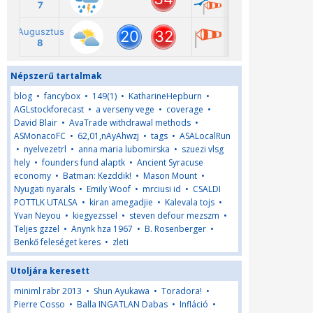
Népszerű tartalmak
blog
•
fancybox
•
149(1)
•
KatharineHepburn
•
AGLstockforecast
•
a verseny vege
•
coverage
•
David Blair
•
AvaTrade withdrawal methods
•
ASMonacoFC
•
62,01,nAyAhwzj
•
tags
•
ASALocalRun
•
nyelvezetrl
•
anna maria lubomirska
•
szuezi vlsg
hely
•
founders fund alaptk
•
Ancient Syracuse
economy
•
Batman: Kezddik!
•
Mason Mount
•
Nyugati nyarals
•
Emily Woof
•
mrciusi id
•
CSALDI
POTTLK UTALSA
•
kiran amegadjie
•
Kalevala tojs
•
Yvan Neyou
•
kiegyezssel
•
steven defour mezszm
•
Teljes gzzel
•
Anynk hza 1967
•
B. Rosenberger
•
Benkő feleséget keres
•
zleti
Utoljára keresett
miniml rabr 2013
•
Shun Ayukawa
•
Toradora!
•
Pierre Cosso
•
Balla INGATLAN Dabas
•
Infláció
•