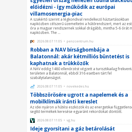
Egyetlen ország nehezen tudna blackou
előidézni - így működik az európai
villamosenergia-piac
A szakértő szerint a légkondival rendelkező háztartásokban
napközben célszerű üzemeltetni a hűtőrendszert, mert az esti
óra a magyar rendszernek sokkal drágább, mintha 5-6 órát 
napközben. The ...
2026.08.07 11:05 • penzcentrum.hu
Robban a NAV bírságbombája a
Balatonnál: akár kétmilliós büntetést is
kaphatnak a trükközők
A NAV eddig 1480 ellenőrzést végzett a turisztikailag frekvent
területen a Balatonnál, ebből 316 esetben tárt fel
szabálytalanságot.
2026.08.07 11:05 • novekedes.hu
Többszörösére ugrott a napelemek és a
mobilklímák iránti kereslet
Az idei nyáron a hűtési eszközök és az energetikai független
segítő termékek keresése egyaránt rekordokat döntött.
2026.08.07 11:05 • vg.hu
Ideje gyorsítani a gáz betárolását