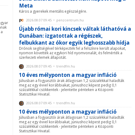
Meta
Káros a gyerekek mentális egészségére.
2026.08.07 09:45 • penzcentrum.hu
agyar
ának
Újabb római kori kincsek váltak láthatóvá a
 a
Dunában: izgatottak a régészek,
felbukkant az ókor egyik leghosszabb hídja
Drónok segítségével térképezték fel a felszínre került alapokat,
nyomon követték az egykori híd nyomvonalát, és felmérték a
szerkezeti elemek állapotát.
2026.08.07 09:45 • trendfm.hu
10 éves mélyponton a magyar infláció
Júliusban a fogyasztói árak átlagosan 1,2 százalékkal haladták
meg az egy évvel korábbiakat, júniushoz képest pedig 0,1
százalékkal csökkentek - jelentette pénteken a Központi
Statisztikai Hivatal.
2026.08.07 09:45 • trendfm.hu
10 éves mélyponton a magyar infláció
Júliusban a fogyasztói árak átlagosan 1,2 százalékkal haladták
meg az egy évvel korábbiakat, júniushoz képest pedig 0,1
százalékkal csökkentek - jelentette pénteken a Központi
Statisztikai Hivatal.