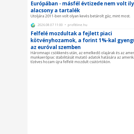
Európában - másfél évtizede nem volt il
alacsony a tartalék
Utoljára 2011-ben volt olyan kevés betárolt gáz, mint most.
2026.08.07 11:00 • profitline.hu
Felfelé mozdultak a fejlett piaci
kötvényhozamok, a forint 1%-kal gyeng
az euróval szemben
Háromnapi csökkenés után, az emelkedő olajárak és az amer
munkaerőpiac stabilitását mutató adatok hatására az amerik
tízéves hozam újra felfelé mozdult csütörtökön.