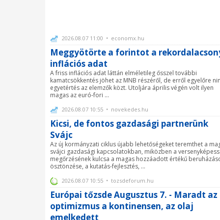
2026.08.07 11:00 • economx.hu
Meggyötörte a forintot a rekordalacson
inflációs adat
A friss inflációs adat láttán elméletileg ősszel további
kamatcsökkentés jöhet az MNB részéről, de erről egyelőre ni
egyetértés az elemzők közt. Utoljára április végén volt ilyen
magas az euró-fori ...
2026.08.07 10:55 • novekedes.hu
Kicsi, de fontos gazdasági partnerünk
Svájc
Az új kormányzati ciklus újabb lehetőségeket teremthet a ma
svájci gazdasági kapcsolatokban, miközben a versenyképes
megőrzésének kulcsa a magas hozzáadott értékű beruházás
ösztönzése, a kutatás-fejlesztés, ...
2026.08.07 10:55 • tozsdeforum.hu
Európai tőzsde Augusztus 7. - Maradt az
optimizmus a kontinensen, az olaj
emelkedett