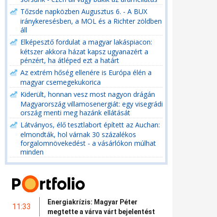
Tőzsde napközben Augusztus 6. - A BUX
iránykeresésben, a MOL és a Richter zöldben
áll
Elképesztő fordulat a magyar lakáspiacon:
kétszer akkora házat kapsz ugyanazért a
pénzért, ha átléped ezt a határt
Az extrém hőség ellenére is Európa élén a
magyar csemegekukorica
Kiderült, honnan vesz most nagyon drágán
Magyarország villamosenergiát: egy visegrádi
ország menti meg hazánk ellátását
Látványos, élő tesztlabort épített az Auchan:
elmondták, hol várnak 30 százalékos
forgalomnövekedést - a vásárlókon múlhat
minden
Energiakrízis: Magyar Péter
11:33
megtette a várva várt bejelentést