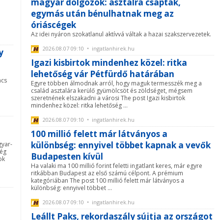
magyar dolgozók: asztalra csaptak,
egymás után bénulhatnak meg az
óriáscégek
Az idei nyáron szokatlanul aktívvá váltak a hazai szakszervezetek.
2026.08.07 09:10 • ingatlanhirek.hu
y
Igazi kisbirtok mindenhez közel: ritka
lehetőség vár Pétfürdő határában
ncs
Egyre többen álmodnak arról, hogy maguk termesszék meg a
család asztalára kerülő gyümölcsöt és zöldséget, mégsem
szeretnének elszakadni a városi The post Igazi kisbirtok
mindenhez közel: ritka lehetőség ...
2026.08.07 09:10 • ingatlanhirek.hu
100 millió felett már látványos a
különbség: ennyivel többet kapnak a vevők
gyar-
ség
Budapesten kívül
ok
Ha valaki ma 100 millió forint feletti ingatlant keres, már egyre
ritkábban Budapest az első számú célpont. A prémium
kategóriában The post 100 millió felett már látványos a
különbség: ennyivel többet ...
2026.08.07 09:10 • ingatlanhirek.hu
Leállt Paks, rekordaszály sújtja az országot