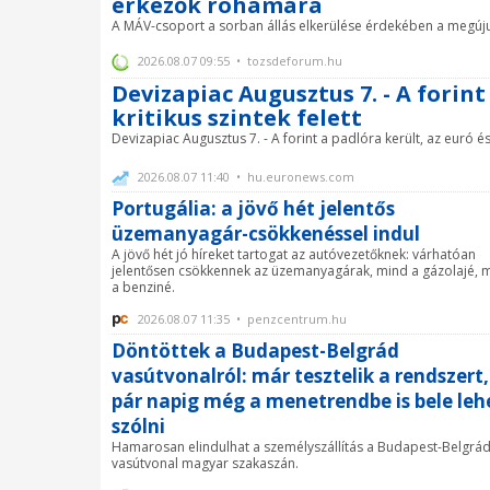
érkezők rohamára
A MÁV-csoport a sorban állás elkerülése érdekében a megújult
2026.08.07 09:55 • tozsdeforum.hu
Devizapiac Augusztus 7. - A forint
kritikus szintek felett
Devizapiac Augusztus 7. - A forint a padlóra került, az euró és a
2026.08.07 11:40 • hu.euronews.com
Portugália: a jövő hét jelentős
üzemanyagár-csökkenéssel indul
A jövő hét jó híreket tartogat az autóvezetőknek: várhatóan
jelentősen csökkennek az üzemanyagárak, mind a gázolajé, 
a benziné.
2026.08.07 11:35 • penzcentrum.hu
Döntöttek a Budapest-Belgrád
vasútvonalról: már tesztelik a rendszert,
pár napig még a menetrendbe is bele leh
szólni
Hamarosan elindulhat a személyszállítás a Budapest-Belgrá
vasútvonal magyar szakaszán.