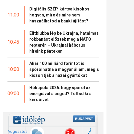
Digitális SZÉP-kártya kisokos:
11:00
hogyan, mire és mire nem
használhatod a banki újítást?
Elitklubba lép be Ukrajna, hatalmas
robbanást előztek meg a NATO
10:45
repterén – Ukrajnai háborús
híreink pénteken
Akár 100 milliárd forintot is
10:00
spórolhatna a magyar állam, mégis
kiszorítják a hazai gyártókat
Hőkupola 2026: hogy spórol az
09:00
energiával a céged? Töltsd ki a
kérdőívet