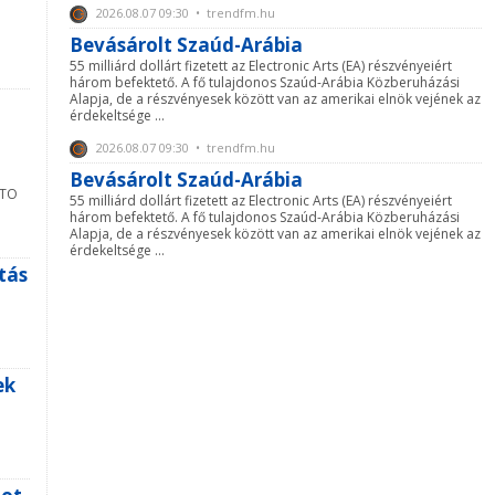
2026.08.07 09:30 • trendfm.hu
Bevásárolt Szaúd-Arábia
55 milliárd dollárt fizetett az Electronic Arts (EA) részvényeiért
három befektető. A fő tulajdonos Szaúd-Arábia Közberuházási
Alapja, de a részvényesek között van az amerikai elnök vejének az
érdekeltsége ...
2026.08.07 09:30 • trendfm.hu
Bevásárolt Szaúd-Arábia
ATO
55 milliárd dollárt fizetett az Electronic Arts (EA) részvényeiért
három befektető. A fő tulajdonos Szaúd-Arábia Közberuházási
Alapja, de a részvényesek között van az amerikai elnök vejének az
érdekeltsége ...
ítás
ek