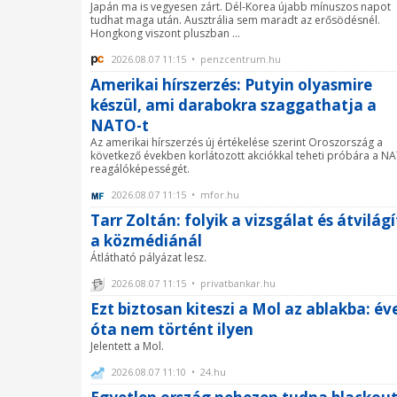
Japán ma is vegyesen zárt. Dél-Korea újabb mínuszos napot
tudhat maga után. Ausztrália sem maradt az erősödésnél.
Hongkong viszont pluszban ...
2026.08.07 11:15 • penzcentrum.hu
Amerikai hírszerzés: Putyin olyasmire
készül, ami darabokra szaggathatja a
NATO-t
Az amerikai hírszerzés új értékelése szerint Oroszország a
következő években korlátozott akciókkal teheti próbára a N
reagálóképességét.
2026.08.07 11:15 • mfor.hu
Tarr Zoltán: folyik a vizsgálat és átvilág
a közmédiánál
Átlátható pályázat lesz.
2026.08.07 11:15 • privatbankar.hu
Ezt biztosan kiteszi a Mol az ablakba: év
óta nem történt ilyen
Jelentett a Mol.
2026.08.07 11:10 • 24.hu