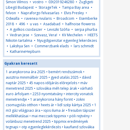
Simon Vilmos
•
vostro
•
03t2019246280
•
Zugligeti
Libegő Budapest
•
StorageTek
•
Tampa Bay area
•
felvon
•
Napraforgo felvasarlas
•
Elvis Presley
•
Odwalla
•
ravenea rivularis
•
Broadcom
•
Esemberke
2018
•
496
•
u vas
•
Asadabad
•
halfnoise flowerss
•
A gyilkos csodaszer
•
Levszki Szófia
•
serpa phurba
•
Vedran Jese
•
Szevasz, Vera!
•
KV Mechelen
•
HEETS
Nikotin tartalma
•
Nyugdijpenztar egyenleg lekerdezes
•
Lakshya Sen
•
Commerzbank elads
•
lars schmidt
•
KatharineHepburn
Gyakran keresett
1 aranykorona ára 2025
•
bemért rendszámok
•
ausztria minimálbér 2025
•
gyed utalás 2025
•
dávid
naptár 2025
•
45 napos időjárás előrejelzés
•
máv
menetrend 2025
•
szlovákia méh telep árak
•
várható
euro árfolyam
•
2253 nyomtatvány
•
intercity vonatok
menetrendje
•
1 aranykorona hány forint
•
zokni
csomagolás otthon
•
heets ár
•
lidl szép kártya 2025
•
1
m3 gáz világpiaci ára
•
iqos iluma ár
•
fresubin tápszer
mellékhatásai
•
mai meccsek tippmix
•
pöli rejtvény
•
volánbusz menetrend 2025
•
tippmix eredmények
tegnapi
•
otp egyenleglekérdezés
•
kaufland szlovákia