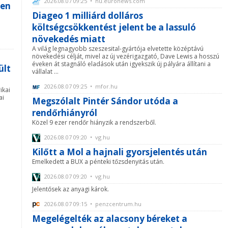
2026.08.07 09:25 • hu.euronews.com
yen
Diageo 1 milliárd dolláros
költségcsökkentést jelent be a lassuló
növekedés miatt
A világ legnagyobb szeszesital-gyártója elvetette középtávú
növekedési célját, mivel az új vezérigazgató, Dave Lewis a hosszú
éveken át stagnáló eladások után igyekszik új pályára állítani a
ült
vállalat ...
2026.08.07 09:25 • mfor.hu
ikai
ai
Megszólalt Pintér Sándor utóda a
rendőrhiányról
Közel 9 ezer rendőr hiányzik a rendszerből.
2026.08.07 09:20 • vg.hu
Kilőtt a Mol a hajnali gyorsjelentés után
Emelkedett a BUX a pénteki tőzsdenyitás után.
2026.08.07 09:20 • vg.hu
Jelentősek az anyagi károk.
2026.08.07 09:15 • penzcentrum.hu
Megelégelték az alacsony béreket a