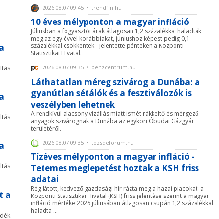
2026.08.07 09:45 • trendfm.hu
10 éves mélyponton a magyar infláció
Júliusban a fogyasztói árak átlagosan 1,2 százalékkal haladták
meg az egy évvel korábbiakat, júniushoz képest pedig 0,1
százalékkal csökkentek - jelentette pénteken a Központi
 a
Statisztikai Hivatal.
2026.08.07 09:35 • penzcentrum.hu
ltás
Láthatatlan méreg szivárog a Dunába: a
gyanútlan sétálók és a fesztiválozók is
 a
veszélyben lehetnek
A rendkívül alacsony vízállás miatt ismét rákkeltő és mérgező
ltás
anyagok szivárognak a Dunába az egykori Óbudai Gázgyár
területéről.
2026.08.07 09:35 • tozsdeforum.hu
 a
Tízéves mélyponton a magyar infláció -
ltás
Tetemes meglepetést hoztak a KSH friss
adatai
Rég látott, kedvező gazdasági hír rázta meg a hazai piacokat: a
t a
Központi Statisztikai Hivatal (KSH) friss jelentése szerint a magyar
infláció mértéke 2026 júliusában átlagosan csupán 1,2 százalékkal
haladta ...
sdék.