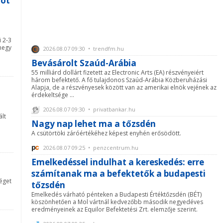
tot
 2-3
megy
2026.08.07 09:30 • trendfm.hu
Bevásárolt Szaúd-Arábia
55 milliárd dollárt fizetett az Electronic Arts (EA) részvényeiért
három befektető. A fő tulajdonos Szaúd-Arábia Közberuházási
Alapja, de a részvényesek között van az amerikai elnök vejének az
érdekeltsége ...
2026.08.07 09:30 • privatbankar.hu
ált
Nagy nap lehet ma a tőzsdén
A csütörtöki záróértékéhez képest enyhén erősödött.
2026.08.07 09:25 • penzcentrum.hu
Emelkedéssel indulhat a kereskedés: erre
számítanak ma a befektetők a budapesti
séget
tőzsdén
Emelkedés várható pénteken a Budapesti Értéktőzsdén (BÉT)
köszönhetően a Mol vártnál kedvezőbb második negyedéves
eredményeinek az Equilor Befektetési Zrt. elemzője szerint.