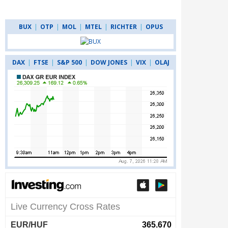
BUX
|
OTP
|
MOL
|
MTEL
|
RICHTER
|
OPUS
DAX
|
FTSE
|
S&P 500
|
DOW JONES
|
VIX
|
OLAJ