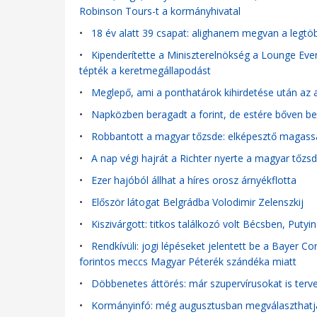
Robinson Tours-t a kormányhivatal
•
18 év alatt 39 csapat: alighanem megvan a legtöbb
•
Kipenderítette a Miniszterelnökség a Lounge Event
tépték a keretmegállapodást
•
Meglepő, ami a ponthatárok kihirdetése után az a
•
Napközben beragadt a forint, de estére bőven b
•
Robbantott a magyar tőzsde: elképesztő magassá
•
A nap végi hajrát a Richter nyerte a magyar tőzs
•
Ezer hajóból állhat a híres orosz árnyékflotta
•
Először látogat Belgrádba Volodimir Zelenszkij
•
Kiszivárgott: titkos találkozó volt Bécsben, Putyi
•
Rendkívüli: jogi lépéseket jelentett be a Bayer C
forintos meccs Magyar Péterék szándéka miatt
•
Döbbenetes áttörés: már szupervírusokat is terve
•
Kormányinfó: még augusztusban megválaszthatják