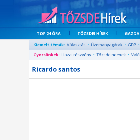
TOP 24 ÓRA
TŐZSDEI HÍREK
GAZDAS
Kiemelt témák:
Választás
•
Üzemanyagárak
•
GDP
•
Gyorslinkek:
Hazai részvény
•
Tőzsdeindexek
•
Való
Ricardo santos