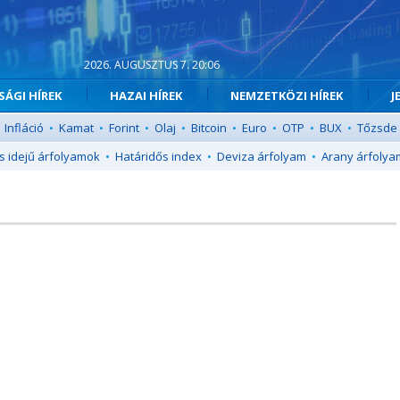
2026. AUGUSZTUS 7. 20:06
ÁGI HÍREK
HAZAI HÍREK
NEMZETKÖZI HÍREK
J
Infláció
•
Kamat
•
Forint
•
Olaj
•
Bitcoin
•
Euro
•
OTP
•
BUX
•
Tőzsde
s idejű árfolyamok
•
Határidős index
•
Deviza árfolyam
•
Arany árfolya