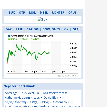
BUX
|
OTP
|
MOL
|
MTEL
|
RICHTER
|
OPUS
DAX
|
FTSE
|
S&P 500
|
DOW JONES
|
VIX
|
OLAJ
Népszerű tartalmak
coverage
•
ASALocalRun
•
AGLstockforecast
•
KatharineHepburn
•
tags
•
David Blair
•
62,01,nAyAhwzj
•
149(1)
•
blog
•
ASMonacoFC
•
AvaTrade withdrawal methods
•
fancybox
•
a verseny