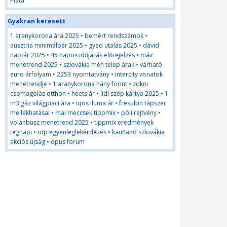
Plata
Gyakran keresett
1 aranykorona ára 2025
•
bemért rendszámok
•
ausztria minimálbér 2025
•
gyed utalás 2025
•
dávid
naptár 2025
•
45 napos időjárás előrejelzés
•
máv
menetrend 2025
•
szlovákia méh telep árak
•
várható
euro árfolyam
•
2253 nyomtatvány
•
intercity vonatok
menetrendje
•
1 aranykorona hány forint
•
zokni
csomagolás otthon
•
heets ár
•
lidl szép kártya 2025
•
1
m3 gáz világpiaci ára
•
iqos iluma ár
•
fresubin tápszer
mellékhatásai
•
mai meccsek tippmix
•
pöli rejtvény
•
volánbusz menetrend 2025
•
tippmix eredmények
tegnapi
•
otp egyenleglekérdezés
•
kaufland szlovákia
akciós újság
•
opus forum