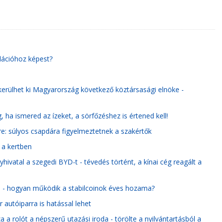
flációhoz képest?
kerülhet ki Magyarország következő köztársasági elnöke -
 ha ismered az ízeket, a sörfőzéshez is értened kell!
re: súlyos csapdára figyelmeztetnek a szakértők
n a kertben
hivatal a szegedi BYD-t - tévedés történt, a kínai cég reagált a
e - hogyan működik a stabilcoinok éves hozama?
autóiparra is hatással lehet
 a rolót a népszerű utazási iroda - törölte a nyilvántartásból a