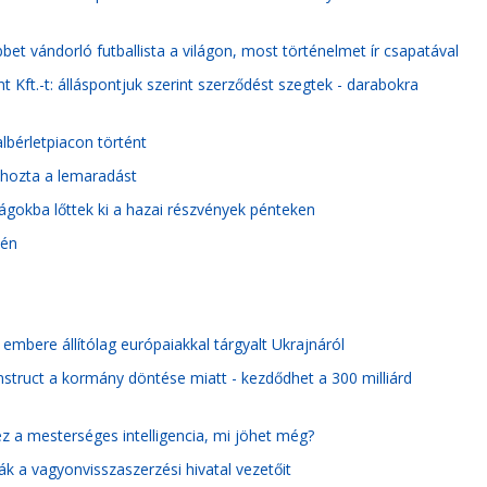
et vándorló futballista a világon, most történelmet ír csapatával
 Kft.-t: álláspontjuk szerint szerződést szegtek - darabokra
lbérletpiacon történt
ehozta a lemaradást
gokba lőttek ki a hazai részvények pénteken
dén
n embere állítólag európaiakkal tárgyalt Ukrajnáról
onstruct a kormány döntése miatt - kezdődhet a 300 milliárd
z a mesterséges intelligencia, mi jöhet még?
 a vagyonvisszaszerzési hivatal vezetőit