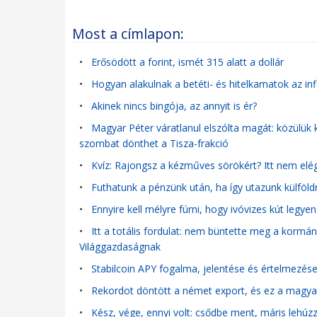
Most a címlapon:
•
Erősödött a forint, ismét 315 alatt a dollár
•
Hogyan alakulnak a betéti- és hitelkamatok az in
•
Akinek nincs bingója, az annyit is ér?
•
Magyar Péter váratlanul elszólta magát: közülük 
szombat dönthet a Tisza-frakció
•
Kvíz: Rajongsz a kézműves sörökért? Itt nem elég,
•
Futhatunk a pénzünk után, ha így utazunk külföld
•
Ennyire kell mélyre fúrni, hogy ivóvizes kút legye
•
Itt a totális fordulat: nem büntette meg a kormány
Világgazdaságnak
•
Stabilcoin APY fogalma, jelentése és értelmezés
•
Rekordot döntött a német export, és ez a magyar 
•
Kész, vége, ennyi volt: csődbe ment, máris lehúzza