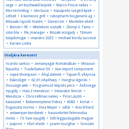
vege
•
art buchwald knyvek
•
Marco Prince nekes
•
Kles termstlag
•
idei buza
•
Aquapolis szeged kpek
•
vzfestl
•
k kemence grill
•
ratiopharm biogenerix ag
•
Műszaki rajzoló fizetés
•
Szenes Ivn
•
Meztelen ebéd
•
Benzin r 95
•
Mtelekom osztalk
•
Zkonyi S. Tams
•
szini bla
•
file_manager
•
Mszaki vizsgadj
•
Titnium
tulajdonsgai
•
maestro 2023
•
michael korda success!
•
Karsen Liotta
Utoljára keresett
ricardo santos
•
zemanyagár Romániában
•
Missouri
fejvadsz
•
TradeStation 50
•
Vue import component
•
najee thompson
•
ĂÄąĹzletnek
•
Tajvan fĹ vĂĄrosa
•
Rákosliget
•
62,01,nAyAhwzj
•
Hungria slgerek
•
Docusign wiki
•
Programozó képzés pécs
•
ÄšÂzvegyi
nyugdij
•
Havi 2 menstruci
•
Vatanabe Sinicsir
•
Mendoza
•
Chris Hillman nekes
•
Pirisi László
•
kalasznet
•
Bekemenyitene Fidesz
•
8083
•
korlat
•
fogyasztsi norma
•
Dina Meyer
•
sáfár
•
Kiss Erhard
•
antwerpen kerületek
•
haszonbrleti felmondsa
minta
•
13. havi nyugdíj
•
500 leggazdagabb magyar
•
papron
•
Hízó eladó
•
yoann touzghar
•
Gonzalo