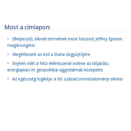
Most a címlapon:
•
Elképesztő, kiknek termelnek most hasznot Jeffrey Epstein
magánszigetei
•
Megérkezett az eső a Duna vízgyűjtőjére
•
Enyhén nőtt a FAO élelmiszerár-indexe az időjárási,
energiapiaci és geopolitikai aggodalmak közepette
•
Az egészség logikája: a XX. század orvostudományi sikerei