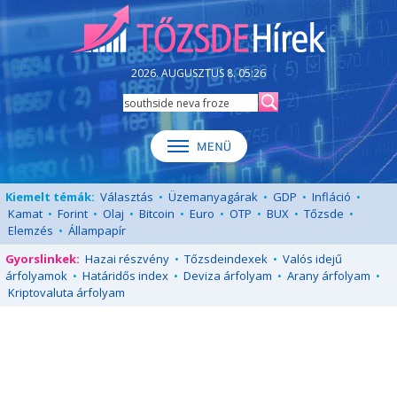
2026. AUGUSZTUS 8. 05:26
Kiemelt témák:
Választás
•
Üzemanyagárak
•
GDP
•
Infláció
•
Kamat
•
Forint
•
Olaj
•
Bitcoin
•
Euro
•
OTP
•
BUX
•
Tőzsde
•
Elemzés
•
Állampapír
Gyorslinkek:
Hazai részvény
•
Tőzsdeindexek
•
Valós idejű
árfolyamok
•
Határidős index
•
Deviza árfolyam
•
Arany árfolyam
•
Kriptovaluta árfolyam