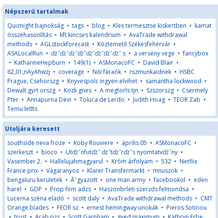
Népszerű tartalmak
Quiznight bajnokság
•
tags
•
blog
•
Kles termesztse kiskertben
•
kamat
összehasonlítás
•
kft kincses kalendrium
•
AvaTrade withdrawal
methods
•
AGLstockforecast
•
Köztemető Székesfehérvár
•
ASALocalRun
•
ďż˝ďż˝ďż˝ďż˝ďż˝ďż˝ďż˝ďż˝ s
•
a verseny vege
•
fancybox
•
KatharineHepburn
•
149(1)
•
ASMonacoFC
•
David Blair
•
62,01,nAyAhwzj
•
coverage
•
Női fáraók
•
rszmunkaidnek
•
HSBC
Prague, Csehorszg
•
Knyvespolc ingyen elvihet
•
samantha lockwood
•
Dewalt gyrt orszg
•
Kozk gnes
•
A megtorls tjn
•
Szszorszg
•
Csermely
Pter
•
Annapurna Devi
•
Toluca de Lerdo
•
Judith Hoag
•
TEOR Zab
•
Temu letlts
Utoljára keresett
southside neva froze
•
Koby Rouviere
•
április 05
•
ASMonacoFC
•
szerkeszt
•
bioco
•
Utďż˝nfutďż˝ ďż˝tďż˝rďż˝s nyomtatvďż˝ny
•
Vasember 2.
•
Hallelujahmagyarul
•
Króm árfolyam
•
532
•
Netflix
France prix
•
Vágaranyos
•
Klarer Transfermarkt
•
mnuszok
•
bengaluru kerületek
•
Ăˇgyazott
•
one man army
•
facebookol
•
eden
harel
•
GDP
•
Prop firm adzs
•
Haszonbrleti szerzds felmondsa
•
Lucerna széna eladó
•
scott daly
•
AvaTrade withdrawal methods
•
CMT
Orange blades
•
FEOR sz
•
ernest hemingway unokák
•
Pieros Sotiriou
•
trust
•
Arab rizs
•
Scott Garnham
•
gyed maximum
•
Kathryn Erbe