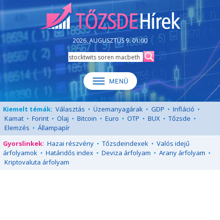
2026. AUGUSZTUS 9. 01:00
Kiemelt témák:
Választás
•
Üzemanyagárak
•
GDP
•
Infláció
•
Kamat
•
Forint
•
Olaj
•
Bitcoin
•
Euro
•
OTP
•
BUX
•
Tőzsde
•
Elemzés
•
Állampapír
Gyorslinkek:
Hazai részvény
•
Tőzsdeindexek
•
Valós idejű
árfolyamok
•
Határidős index
•
Deviza árfolyam
•
Arany árfolyam
•
Kriptovaluta árfolyam