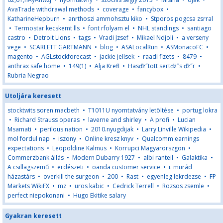
AvaTrade withdrawal methods
•
coverage
•
fancybox
•
KatharineHepburn
•
anrthoszi ammohsztu kiko
•
Stporos pogcsa zsrral
•
Termostar kecskemt lls
•
font rfolyam el
•
NHL standings
•
santiago
castro
•
Detroit Lions
•
tags
•
Vradi Jzsef
•
Mikael Ndjoli
•
a verseny
vege
•
SCARLETT GARTMANN
•
blog
•
ASALocalRun
•
ASMonacoFC
•
magento
•
AGLstockforecast
•
jackie jellsek
•
raadi fizets
•
8479
•
anthrax safe home
•
149(1)
•
Alja Krefl
•
Hasďż˝tott sertďż˝s ďż˝r
•
Rubria Negrao
Utoljára keresett
stocktwits soren macbeth
•
T1011U nyomtatvány letöltése
•
portug lokra
•
Richard Strauss operas
•
laverne and shirley
•
A profi
•
Lucian
Msamati
•
perilous nation
•
2010.nyugdijak
•
Larry Linville Wikipedia
•
mol fordul nap
•
iszony
•
Online kresz knyv
•
Qualcomm earnings
expectations
•
Leopoldine Kalmus
•
Korrupci Magyarorszgon
•
Commerzbank állás
•
Modern Dubarry 1927
•
albi ranteil
•
Galaktika
•
A csillagszemű
•
erdészeti
•
oanda customer service
•
i. murád
házastárs
•
overkill the surgeon
•
200
•
Rast
•
egyenleg lekrdezse
•
FP
Markets WikiFX
•
mz
•
uros kabic
•
Cedrick Terrell
•
Rozsos zsemle
•
perfect niepokonani
•
Hugo Ekitike salary
Gyakran keresett