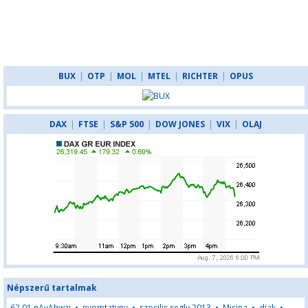
BUX
|
OTP
|
MOL
|
MTEL
|
RICHTER
|
OPUS
DAX
|
FTSE
|
S&P 500
|
DOW JONES
|
VIX
|
OLAJ
Népszerű tartalmak
62,01,nAyAhwzj
•
nyomtatvny
•
szocilis segly 2013
•
Misina
•
djak
•