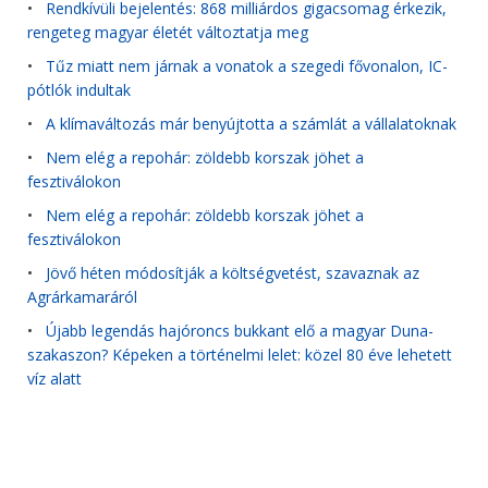
•
Rendkívüli bejelentés: 868 milliárdos gigacsomag érkezik,
rengeteg magyar életét változtatja meg
•
Tűz miatt nem járnak a vonatok a szegedi fővonalon, IC-
pótlók indultak
•
A klímaváltozás már benyújtotta a számlát a vállalatoknak
•
Nem elég a repohár: zöldebb korszak jöhet a
fesztiválokon
•
Nem elég a repohár: zöldebb korszak jöhet a
fesztiválokon
•
Jövő héten módosítják a költségvetést, szavaznak az
Agrárkamaráról
•
Újabb legendás hajóroncs bukkant elő a magyar Duna-
szakaszon? Képeken a történelmi lelet: közel 80 éve lehetett
víz alatt