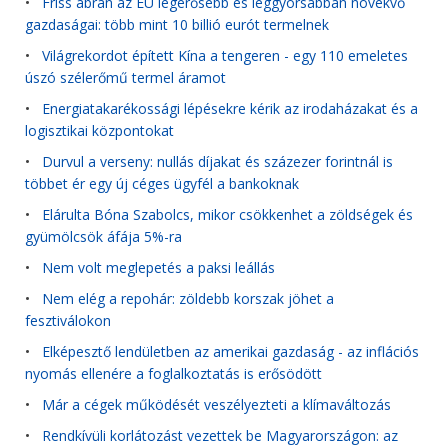
•
Friss ábrán az EU legerősebb és leggyorsabban növekvő
gazdaságai: több mint 10 billió eurót termelnek
•
Világrekordot épített Kína a tengeren - egy 110 emeletes
úszó szélerőmű termel áramot
•
Energiatakarékossági lépésekre kérik az irodaházakat és a
logisztikai központokat
•
Durvul a verseny: nullás díjakat és százezer forintnál is
többet ér egy új céges ügyfél a bankoknak
•
Elárulta Bóna Szabolcs, mikor csökkenhet a zöldségek és
gyümölcsök áfája 5%-ra
•
Nem volt meglepetés a paksi leállás
•
Nem elég a repohár: zöldebb korszak jöhet a
fesztiválokon
•
Elképesztő lendületben az amerikai gazdaság - az inflációs
nyomás ellenére a foglalkoztatás is erősödött
•
Már a cégek működését veszélyezteti a klímaváltozás
•
Rendkívüli korlátozást vezettek be Magyarországon: az