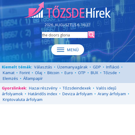
2026. AUGUSZTUS 6. 16:27
Kiemelt témák:
Választás
•
Üzemanyagárak
•
GDP
•
Infláció
•
Kamat
•
Forint
•
Olaj
•
Bitcoin
•
Euro
•
OTP
•
BUX
•
Tőzsde
•
Elemzés
•
Állampapír
Gyorslinkek:
Hazai részvény
•
Tőzsdeindexek
•
Valós idejű
árfolyamok
•
Határidős index
•
Deviza árfolyam
•
Arany árfolyam
•
Kriptovaluta árfolyam