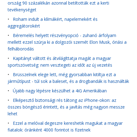
ország 90 százalékán azonnal betiltották ezt a kerti
tevékenységet
•
Roham indult a klímákért, napelemekért és
aggregátorokért
•
Béremelés helyett részvényopció - zuhanó árfolyam
mellett ezzel szúrja ki a dolgozói szemét Elon Musk, óriási a
felháborodás
•
Kapitányt váltott és átvilágíttatja magát a magyar
sportszövetség: nem vesztegeti az időt az új vezetés
•
Brüsszelnek elege lett, még gyorsabban kitiltja ezt a
járműtípust - túl sok a baleset, és a drogbandák is használták
•
Újabb nagy lépésre készülhet a 4iG Amerikában
•
Elképesztő biztonsági rés tátong az iPhone-okon: az
összes böngésző érintett, és a javítás még nagyon messze
lehet
•
Ezzel a melóval degeszre kereshetik magukat a magyar
fiatalok: óránként 4000 forintot is fizetnek