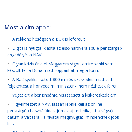
Most a címlapon:
•
A rekkenő hőségben a BUX is lefordult
•
Digitális nyugta: kiadta az első hardveralapú e-pénztárgép
engedélyét a NAV
•
Olyan krízis érte el Magyarországot, amire senki sem
készült fel: a Duna miatt roppanhat meg a forint
•
A Balásyékkal kötött 800 milliós szerződés miatt tett
feljelentést a honvédelmi miniszter - 'nem nézhetek félre!'
•
Véget ért a benzinpánik, visszaesett a kiskereskedelem
•
Figyelmeztet a NAV, lassan lépnie kell az online
pénztárgép használóinak: jön az új technika, itt a végső
dátum a váltásra - a hivatal megnyugtat, mindenkinek jobb
lesz