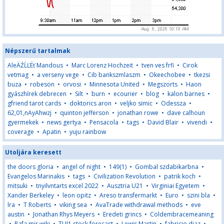
Népszerű tartalmak
AleÄŹĹĽËť Mandous
•
Marc Lorenz Hochzeit
•
tven ves frfi
•
Cirok
vetmag
•
a verseny vege
•
Cib bankszmlaszm
•
Okeechobee
•
tkezsi
buza
•
robeson
•
orvosi
•
Minnesota United
•
Megszorts
•
Haon
gyászhírek debrecen
•
Silt
•
burn
•
ecourier
•
blog
•
kalon barnes
•
gfriend tarot cards
•
doktorics aron
•
veljko simic
•
Odessza
•
62,01,nAyAhwzj
•
quinton jefferson
•
jonathan rowe
•
dave calhoun
gyermekek
•
news gertya
•
Pensacola
•
tags
•
David Blair
•
vivendi
•
coverage
•
Apatin
•
yuju rainbow
Utoljára keresett
the doors gloria
•
angel of night
•
149(1)
•
Gombal szdabikarbna
•
Evangelos Marinakis
•
tags
•
Civilization Revolution
•
patrik koch
•
mitsuki
•
tnyilvntarts excel 2022
•
Ausztria U21
•
Virginiai Egyetem
•
Xander Berkeley
•
leon opitz
•
Areso transfermarkt
•
Euro
•
szini bla
•
lra
•
T Roberts
•
viking sea
•
AvaTrade withdrawal methods
•
eve
austin
•
Jonathan Rhys Meyers
•
Eredeti grincs
•
Coldembracemeaning
•
Rafa mir wiki
•
TUI1 stock forecast
•
Lewis Martin
•
fabricio diaz
•