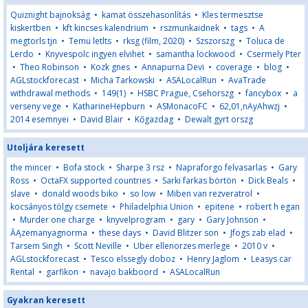
Quiznight bajnokság
•
kamat összehasonlítás
•
Kles termesztse
kiskertben
•
kft kincses kalendrium
•
rszmunkaidnek
•
tags
•
A
megtorls tjn
•
Temu letlts
•
rksg (film, 2020)
•
Szszorszg
•
Toluca de
Lerdo
•
Knyvespolc ingyen elvihet
•
samantha lockwood
•
Csermely Pter
•
Theo Robinson
•
Kozk gnes
•
Annapurna Devi
•
coverage
•
blog
•
AGLstockforecast
•
Micha Tarkowski
•
ASALocalRun
•
AvaTrade
withdrawal methods
•
149(1)
•
HSBC Prague, Csehorszg
•
fancybox
•
a
verseny vege
•
KatharineHepburn
•
ASMonacoFC
•
62,01,nAyAhwzj
•
2014 esemnyei
•
David Blair
•
Kőgazdag
•
Dewalt gyrt orszg
Utoljára keresett
the mincer
•
Bofa stock
•
Sharpe 3 rsz
•
Napraforgo felvasarlas
•
Gary
Ross
•
OctaFX supported countries
•
Sarki farkas börtön
•
Dick Beals
•
slave
•
donald woods biko
•
so low
•
Miben van rezveratrol
•
kocsányos tölgy csemete
•
Philadelphia Union
•
epitene
•
robert h egan
•
Murder one charge
•
knyvelprogram
•
gary
•
Gary Johnson
•
ĂĄzemanyagnorma
•
these days
•
David Blitzer son
•
Jfogs zab elad
•
Tarsem Singh
•
Scott Neville
•
Uber ellenorzes merlege
•
2010 v
•
AGLstockforecast
•
Tesco elssegly doboz
•
Henry Jaglom
•
Leasys car
Rental
•
garfikon
•
navajo bakboord
•
ASALocalRun
Gyakran keresett