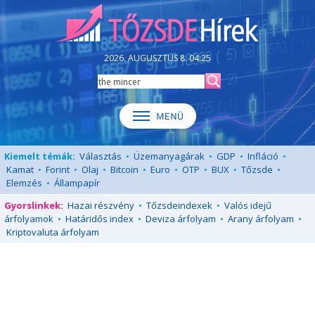
2026. AUGUSZTUS 8. 04:25
Kiemelt témák:
Választás
•
Üzemanyagárak
•
GDP
•
Infláció
•
Kamat
•
Forint
•
Olaj
•
Bitcoin
•
Euro
•
OTP
•
BUX
•
Tőzsde
•
Elemzés
•
Állampapír
Gyorslinkek:
Hazai részvény
•
Tőzsdeindexek
•
Valós idejű
árfolyamok
•
Határidős index
•
Deviza árfolyam
•
Arany árfolyam
•
Kriptovaluta árfolyam