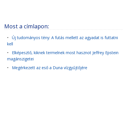
Most a címlapon:
•
Új tudományos tény: A futás mellett az agyadat is futtatni
kell
•
Elképesztő, kiknek termelnek most hasznot Jeffrey Epstein
magánszigetei
•
Megérkezett az eső a Duna vízgyűjtőjére