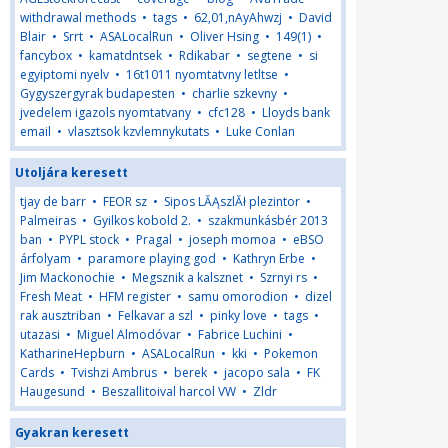
withdrawal methods
•
tags
•
62,01,nAyAhwzj
•
David
Blair
•
Srrt
•
ASALocalRun
•
Oliver Hsing
•
149(1)
•
fancybox
•
kamatdntsek
•
Rdikabar
•
segtene
•
si
egyiptomi nyelv
•
16t1011 nyomtatvny letltse
•
Gygyszergyrak budapesten
•
charlie szkevny
•
jvedelem igazols nyomtatvany
•
cfc128
•
Lloyds bank
email
•
vlasztsok kzvlemnykutats
•
Luke Conlan
Utoljára keresett
tjay de barr
•
FEOR sz
•
Sipos LĂĄszlĂł plezintor
•
Palmeiras
•
Gyilkos kobold 2.
•
szakmunkásbér 2013
ban
•
PYPL stock
•
Pragal
•
joseph momoa
•
eBSO
árfolyam
•
paramore playing god
•
Kathryn Erbe
•
Jim Mackonochie
•
Megsznik a kalsznet
•
Szrnyi rs
•
Fresh Meat
•
HFM register
•
samu omorodion
•
dizel
rak ausztriban
•
Felkavar a szl
•
pinky love
•
tags
•
utazasi
•
Miguel Almodóvar
•
Fabrice Luchini
•
KatharineHepburn
•
ASALocalRun
•
kki
•
Pokemon
Cards
•
Tvishzi Ambrus
•
berek
•
jacopo sala
•
FK
Haugesund
•
Beszallitoival harcol VW
•
Zldr
Gyakran keresett