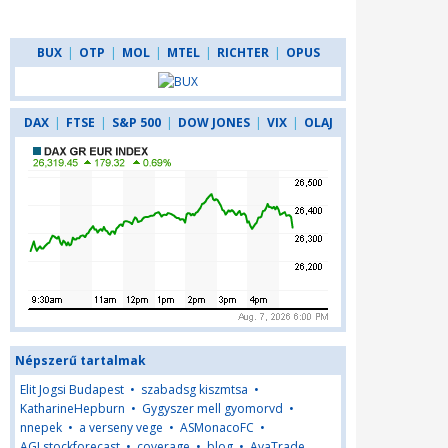
BUX
|
OTP
|
MOL
|
MTEL
|
RICHTER
|
OPUS
DAX
|
FTSE
|
S&P 500
|
DOW JONES
|
VIX
|
OLAJ
Népszerű tartalmak
Elit Jogsi Budapest
•
szabadsg kiszmtsa
•
KatharineHepburn
•
Gygyszer mell gyomorvd
•
nnepek
•
a verseny vege
•
ASMonacoFC
•
AGLstockforecast
•
coverage
•
blog
•
AvaTrade