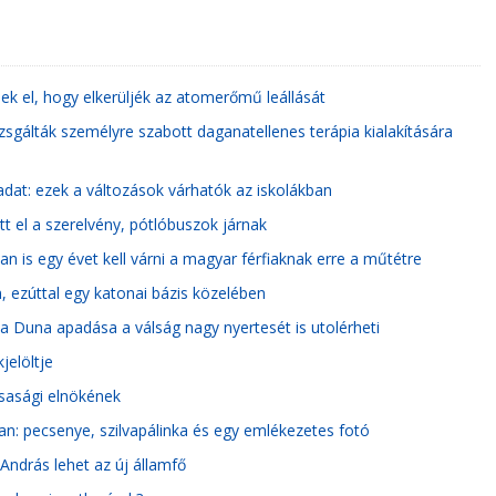
nek el, hogy elkerüljék az atomerőmű leállását
zsgálták személyre szabott daganatellenes terápia kialakítására
adat: ezek a változások várhatók az iskolákban
tt el a szerelvény, pótlóbuszok járnak
 is egy évet kell várni a magyar férfiaknak erre a műtétre
 ezúttal egy katonai bázis közelében
 Duna apadása a válság nagy nyertesét is utolérheti
jelöltje
rsasági elnökének
an: pecsenye, szilvapálinka és egy emlékezetes fotó
András lehet az új államfő