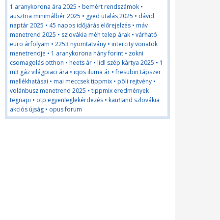
1 aranykorona ára 2025
•
bemért rendszámok
•
ausztria minimálbér 2025
•
gyed utalás 2025
•
dávid
naptár 2025
•
45 napos időjárás előrejelzés
•
máv
menetrend 2025
•
szlovákia méh telep árak
•
várható
euro árfolyam
•
2253 nyomtatvány
•
intercity vonatok
menetrendje
•
1 aranykorona hány forint
•
zokni
csomagolás otthon
•
heets ár
•
lidl szép kártya 2025
•
1
m3 gáz világpiaci ára
•
iqos iluma ár
•
fresubin tápszer
mellékhatásai
•
mai meccsek tippmix
•
pöli rejtvény
•
volánbusz menetrend 2025
•
tippmix eredmények
tegnapi
•
otp egyenleglekérdezés
•
kaufland szlovákia
akciós újság
•
opus forum