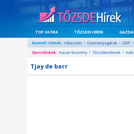
TOP 24 ÓRA
TŐZSDEI HÍREK
GAZDAS
Kiemelt témák:
Választás
•
Üzemanyagárak
•
GDP
•
Gyorslinkek:
Hazai részvény
•
Tőzsdeindexek
•
Való
Tjay de barr