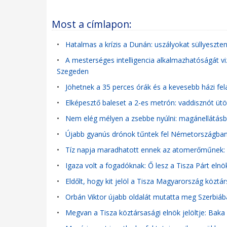
Most a címlapon:
•
Hatalmas a krízis a Dunán: uszályokat süllyeszte
•
A mesterséges intelligencia alkalmazhatóságát vi
Szegeden
•
Jöhetnek a 35 perces órák és a kevesebb házi fel
•
Elképesztő baleset a 2-es metrón: vaddisznót ütö
•
Nem elég mélyen a zsebbe nyúlni: magánellátásban
•
Újabb gyanús drónok tűntek fel Németországban,
•
Tíz napja maradhatott ennek az atomerőműnek: a
•
Igaza volt a fogadóknak: Ő lesz a Tisza Párt elnök
•
Eldőlt, hogy kit jelöl a Tisza Magyarország köztá
•
Orbán Viktor újabb oldalát mutatta meg Szerbiáb
•
Megvan a Tisza köztársasági elnök jelöltje: Baka 