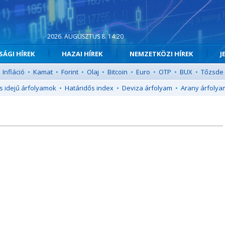
2026. AUGUSZTUS 8. 14:20
ÁGI HÍREK
HAZAI HÍREK
NEMZETKÖZI HÍREK
J
Infláció
•
Kamat
•
Forint
•
Olaj
•
Bitcoin
•
Euro
•
OTP
•
BUX
•
Tőzsde
s idejű árfolyamok
•
Határidős index
•
Deviza árfolyam
•
Arany árfolya