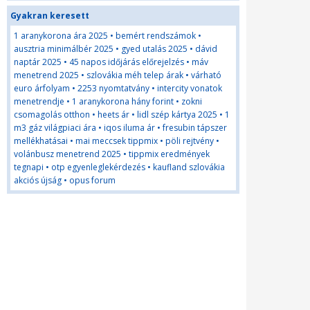
Gyakran keresett
1 aranykorona ára 2025
•
bemért rendszámok
•
ausztria minimálbér 2025
•
gyed utalás 2025
•
dávid
naptár 2025
•
45 napos időjárás előrejelzés
•
máv
menetrend 2025
•
szlovákia méh telep árak
•
várható
euro árfolyam
•
2253 nyomtatvány
•
intercity vonatok
menetrendje
•
1 aranykorona hány forint
•
zokni
csomagolás otthon
•
heets ár
•
lidl szép kártya 2025
•
1
m3 gáz világpiaci ára
•
iqos iluma ár
•
fresubin tápszer
mellékhatásai
•
mai meccsek tippmix
•
pöli rejtvény
•
volánbusz menetrend 2025
•
tippmix eredmények
tegnapi
•
otp egyenleglekérdezés
•
kaufland szlovákia
akciós újság
•
opus forum