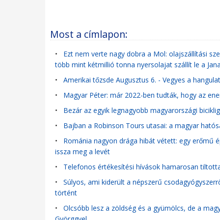
Most a címlapon:
•
Ezt nem verte nagy dobra a Mol: olajszállítási szer
több mint kétmillió tonna nyersolajat szállít le a Jan
•
Amerikai tőzsde Augusztus 6. - Vegyes a hangulat
•
Magyar Péter: már 2022-ben tudták, hogy az ener
•
Bezár az egyik legnagyobb magyarországi bicikli
•
Bajban a Robinson Tours utasai: a magyar hatós
•
Románia nagyon drága hibát vétett: egy erőmű é
issza meg a levét
•
Telefonos értékesítési hívások hamarosan tiltott
•
Súlyos, ami kiderült a népszerű csodagyógyszerről
történt
•
Olcsóbb lesz a zöldség és a gyümölcs, de a magy
Györggyel