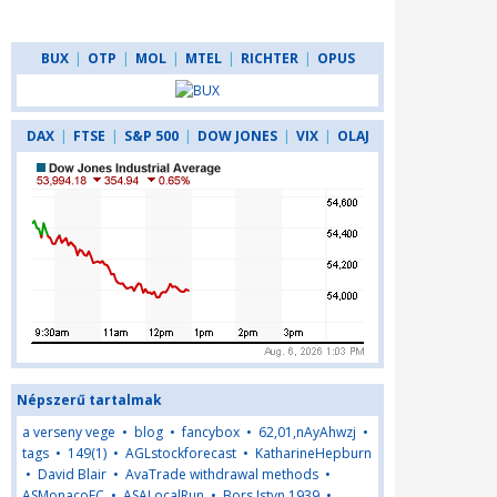
BUX
|
OTP
|
MOL
|
MTEL
|
RICHTER
|
OPUS
DAX
|
FTSE
|
S&P 500
|
DOW JONES
|
VIX
|
OLAJ
Népszerű tartalmak
a verseny vege
•
blog
•
fancybox
•
62,01,nAyAhwzj
•
tags
•
149(1)
•
AGLstockforecast
•
KatharineHepburn
•
David Blair
•
AvaTrade withdrawal methods
•
ASMonacoFC
•
ASALocalRun
•
Bors Istvn 1939
•