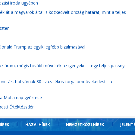
azási iroda ügyében
k át a magyarok által is közkedvelt ország határát, mint a teljes
szter
Donald Trump az egyik legfőbb bizalmasával
z áram, mégis tovább növelték az igényeket - egy teljes paksnyi
mondták, hol várnak 30 százalékos forgalomnövekedést - a
 a Mol a nap győztese
pesti Értéktőzsdén
ÍREK
HAZAI HÍREK
NEMZETKÖZI HÍREK
JELENT