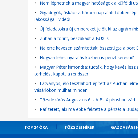
•
Nem léphetnek a magyar hatóságok a külföldi ut
•
Gigadugók, őskáosz: három nap alatt többen lépté
lakossága - videó!
•
Új feladatokra új embereket jelölt ki az agrármini
•
Zuhan a forint, beszakadt a BUX is
•
Na erre kevesen számítottak: összerúgta a port 
•
Hogyan lehet nyaralás közben is pénzt keresni?
•
Magyar Péter kimondta: tudták, hogy kevés lesz a
terhelést kapott a rendszer
•
Látványos, élő tesztlabort épített az Auchan: el
vásárlókon múlhat minden
•
Tőzsdezárás Augusztus 6. - A BUX pirosban zárt,
•
Ráfizetett, aki ma ebbe fektette a pénzét a Buda
TOP 24 ÓRA
TŐZSDEI HÍREK
GAZDASÁGI H