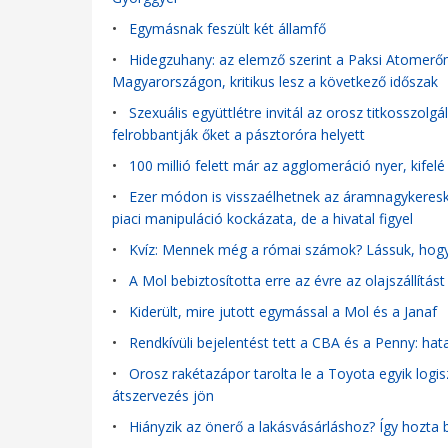
•
Egymásnak feszült két államfő
•
Hidegzuhany: az elemző szerint a Paksi Atomerőm
Magyarországon, kritikus lesz a következő időszak
•
Szexuális együttlétre invitál az orosz titkosszolg
felrobbantják őket a pásztoróra helyett
•
100 millió felett már az agglomeráció nyer, kifelé
•
Ezer módon is visszaélhetnek az áramnagykeresk
piaci manipuláció kockázata, de a hivatal figyel
•
Kvíz: Mennek még a római számok? Lássuk, hogy 
•
A Mol bebiztosította erre az évre az olajszállítást
•
Kiderült, mire jutott egymással a Mol és a Janaf
•
Rendkívüli bejelentést tett a CBA és a Penny: hat
•
Orosz rakétazápor tarolta le a Toyota egyik logisz
átszervezés jön
•
Hiányzik az önerő a lakásvásárláshoz? Így hozta 