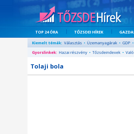
TOP 24 ÓRA
TŐZSDEI HÍREK
GAZDAS
Kiemelt témák:
Választás
•
Üzemanyagárak
•
GDP
•
Gyorslinkek:
Hazai részvény
•
Tőzsdeindexek
•
Való
Tolaji bola