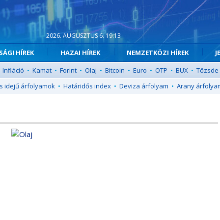
2026. AUGUSZTUS 6. 19:13
ÁGI HÍREK
HAZAI HÍREK
NEMZETKÖZI HÍREK
J
Infláció
•
Kamat
•
Forint
•
Olaj
•
Bitcoin
•
Euro
•
OTP
•
BUX
•
Tőzsde
s idejű árfolyamok
•
Határidős index
•
Deviza árfolyam
•
Arany árfolya