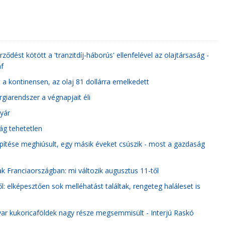
ződést kötött a 'tranzitdíj-háborús' ellenfelével az olajtársaság -
af
 a kontinensen, az olaj 81 dollárra emelkedett
giarendszer a végnapjait éli
gyár
ág tehetetlen
pítése meghiúsult, egy másik éveket csúszik - most a gazdaság
ak Franciaországban: mi változik augusztus 11-től
: elképesztően sok melléhatást találtak, rengeteg haláleset is
ar kukoricaföldek nagy része megsemmisült - Interjú Raskó