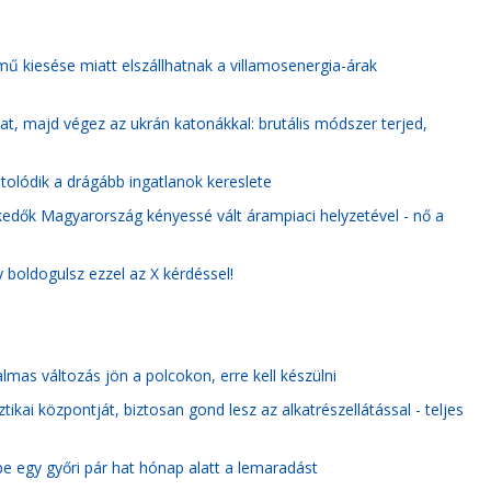
ű kiesése miatt elszállhatnak a villamosenergia-árak
álat, majd végez az ukrán katonákkal: brutális módszer terjed,
 tolódik a drágább ingatlanok kereslete
edők Magyarország kényessé vált árampiaci helyzetével - nő a
boldogulsz ezzel az X kérdéssel!
almas változás jön a polcokon, erre kell készülni
tikai központját, biztosan gond lesz az alkatrészellátással - teljes
be egy győri pár hat hónap alatt a lemaradást