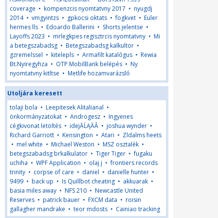
coverage
•
kompenzcis nyomtatvny 2017
•
nyugdj
2014
•
vmgyintzs
•
gpkocsi oktats
•
fogkvet
•
Euler
hermes lls
•
Edoardo Ballerini
•
Shorts jelentse
•
Layoffs 2023
•
mrlegkpes regisztrcis nyomtatvny
•
Mi
a betegszabadsg
•
Betegszabadsg kalkultor
•
gzremelssel
•
kitelepls
•
Armafilt katalógus
•
Rewia
Bt.Nyiregyhza
•
OTP MobilBank belépés
•
Ny
nyomtatvny kitltse
•
Metlife hozamvarázsló
Utoljára keresett
tolaji bola
•
Leepitesek Alitalianal
•
önkormányzatokat
•
Androgesz
•
Ingyenes
cégkivonat letöltés
•
idejĂĹĄĂÂ
•
joshua wynder
•
Richard Garriott
•
Kensington
•
Atari
•
Zldalms heets
•
mel white
•
Michael Weston
•
MSZ osztalék
•
betegszabadsg brkalkulator
•
Tiger Tiger
•
fugaku
uchiha
•
WPF Application
•
olaj j
•
frontiers records
trinity
•
corpse of care
•
daniel
•
danielle hunter
•
9499
•
back up
•
Is Quillbot cheating
•
akkuarak
•
basia miles away
•
NFS 210
•
Newcastle United
Reserves
•
patrick bauer
•
FXCM data
•
roisin
gallagher mandrake
•
teor mdosts
•
Cainiao tracking