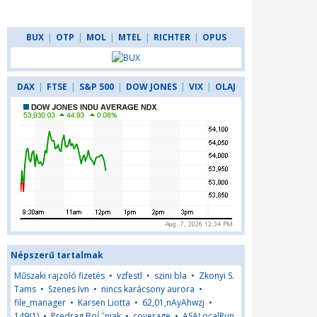
BUX
|
OTP
|
MOL
|
MTEL
|
RICHTER
|
OPUS
DAX
|
FTSE
|
S&P 500
|
DOW JONES
|
VIX
|
OLAJ
Népszerű tartalmak
Műszaki rajzoló fizetés
•
vzfestl
•
szini bla
•
Zkonyi S.
Tams
•
Szenes Ivn
•
nincs karácsony aurora
•
file_manager
•
Karsen Liotta
•
62,01,nAyAhwzj
•
149(1)
•
Predrag BoĹˇnjak
•
coverage
•
ASALocalRun