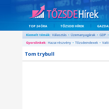
TOP 24 ÓRA
TŐZSDEI HÍREK
GAZDAS
Kiemelt témák:
Választás
•
Üzemanyagárak
•
GDP
•
Gyorslinkek:
Hazai részvény
•
Tőzsdeindexek
•
Való
Tom trybull