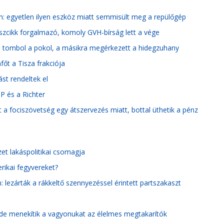
n: egyetlen ilyen eszköz miatt semmisült meg a repülőgép
ászcikk forgalmazó, komoly GVH-bírság lett a vége
én tombol a pokol, a másikra megérkezett a hidegzuhany
főt a Tisza frakciója
st rendeltek el
TP és a Richter
tt a fociszövetség egy átszervezés miatt, bottal üthetik a pénz
et lakáspolitikai csomagja
ikai fegyvereket?
 lezárták a rákkeltő szennyezéssel érintett partszakaszt
de menekítik a vagyonukat az élelmes megtakarítók