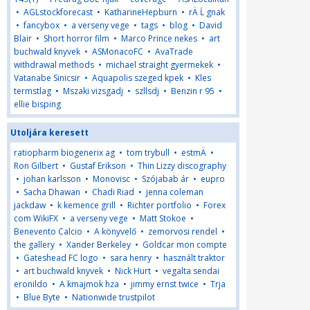
•
AGLstockforecast
•
KatharineHepburn
•
rÄ Ĺ gnak
•
fancybox
•
a verseny vege
•
tags
•
blog
•
David
Blair
•
Short horror film
•
Marco Prince nekes
•
art
buchwald knyvek
•
ASMonacoFC
•
AvaTrade
withdrawal methods
•
michael straight gyermekek
•
Vatanabe Sinicsir
•
Aquapolis szeged kpek
•
Kles
termstlag
•
Mszaki vizsgadj
•
szllsdj
•
Benzin r 95
•
ellie bisping
Utoljára keresett
ratiopharm biogenerix ag
•
tom trybull
•
estmÄ
•
Ron Gilbert
•
Gustaf Erikson
•
Thin Lizzy discography
•
johan karlsson
•
Monovisc
•
Szójabab ár
•
eupro
•
Sacha Dhawan
•
Chadi Riad
•
jenna coleman
jackdaw
•
k kemence grill
•
Richter portfolio
•
Forex
com WikiFX
•
a verseny vege
•
Matt Stokoe
•
Benevento Calcio
•
A könyvelő
•
zemorvosi rendel
•
the gallery
•
Xander Berkeley
•
Goldcar mon compte
•
Gateshead FC logo
•
sara henry
•
használt traktor
•
art buchwald knyvek
•
Nick Hurt
•
vegalta sendai
eronildo
•
A kmajmok hza
•
jimmy ernst twice
•
Trja
•
Blue Byte
•
Nationwide trustpilot