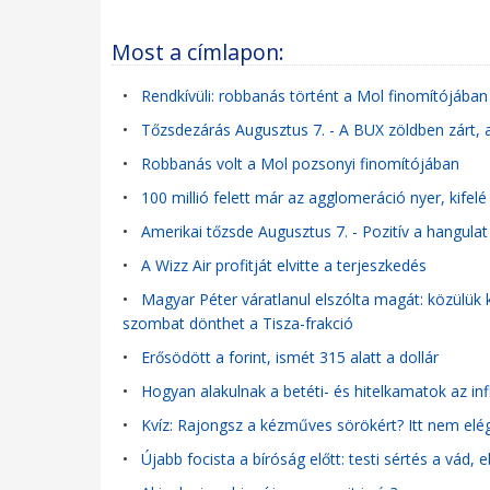
Most a címlapon:
•
Rendkívüli: robbanás történt a Mol finomítójában 
•
Tőzsdezárás Augusztus 7. - A BUX zöldben zárt,
•
Robbanás volt a Mol pozsonyi finomítójában
•
100 millió felett már az agglomeráció nyer, kifelé
•
Amerikai tőzsde Augusztus 7. - Pozitív a hangulat 
•
A Wizz Air profitját elvitte a terjeszkedés
•
Magyar Péter váratlanul elszólta magát: közülük 
szombat dönthet a Tisza-frakció
•
Erősödött a forint, ismét 315 alatt a dollár
•
Hogyan alakulnak a betéti- és hitelkamatok az in
•
Kvíz: Rajongsz a kézműves sörökért? Itt nem elég,
•
Újabb focista a bíróság előtt: testi sértés a vád,