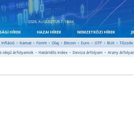
2026. AUGUSZTUS 7. 18:44
ÁGI HÍREK
HAZAI HÍREK
NEMZETKÖZI HÍREK
J
Infláció
•
Kamat
•
Forint
•
Olaj
•
Bitcoin
•
Euro
•
OTP
•
BUX
•
Tőzsde
s idejű árfolyamok
•
Határidős index
•
Deviza árfolyam
•
Arany árfolya