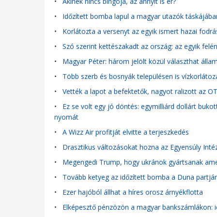
•
Akinek nincs bingója, az annyit is ér?
•
Időzített bomba lapul a magyar utazók táskájába
•
Korlátozta a versenyt az egyik ismert hazai fodr
•
Szó szerint kettészakadt az ország: az egyik fel
•
Magyar Péter: három jelölt közül választhat állam
•
Több szerb és bosnyák településen is vízkorlátozá
•
Vették a lapot a befektetők, nagyot ralizott az O
•
Ez se volt egy jó döntés: egymilliárd dollárt buko
nyomát
•
A Wizz Air profitját elvitte a terjeszkedés
•
Drasztikus változásokat hozna az Egyensúly Intéz
•
Megengedi Trump, hogy ukránok gyártsanak amer
•
Tovább ketyeg az időzített bomba a Duna partján:
•
Ezer hajóból állhat a híres orosz árnyékflotta
•
Elképesztő pénzözön a magyar bankszámlákon: i