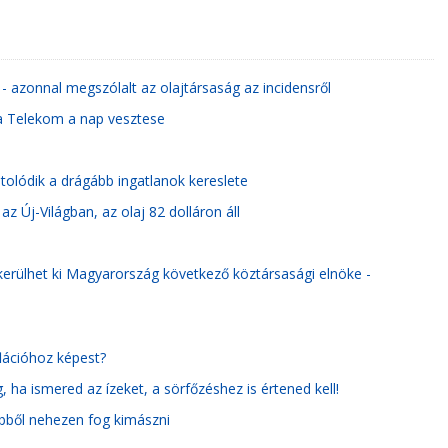
- azonnal megszólalt az olajtársaság az incidensről
 a Telekom a nap vesztese
 tolódik a drágább ingatlanok kereslete
az Új-Világban, az olaj 82 dolláron áll
kerülhet ki Magyarország következő köztársasági elnöke -
flációhoz képest?
 ha ismered az ízeket, a sörfőzéshez is értened kell!
 ebből nehezen fog kimászni