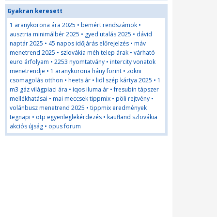
Gyakran keresett
1 aranykorona ára 2025
•
bemért rendszámok
•
ausztria minimálbér 2025
•
gyed utalás 2025
•
dávid
naptár 2025
•
45 napos időjárás előrejelzés
•
máv
menetrend 2025
•
szlovákia méh telep árak
•
várható
euro árfolyam
•
2253 nyomtatvány
•
intercity vonatok
menetrendje
•
1 aranykorona hány forint
•
zokni
csomagolás otthon
•
heets ár
•
lidl szép kártya 2025
•
1
m3 gáz világpiaci ára
•
iqos iluma ár
•
fresubin tápszer
mellékhatásai
•
mai meccsek tippmix
•
pöli rejtvény
•
volánbusz menetrend 2025
•
tippmix eredmények
tegnapi
•
otp egyenleglekérdezés
•
kaufland szlovákia
akciós újság
•
opus forum