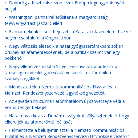
Dübörög a fesztiválszezon: ezek Európa legnagyobb nyári
•
bulijai
Washingtoni partnerrel erősítené a magyarországi
•
fegyvergyártást Jászai Gellért
Ez már nekünk is sok: bejelzett a Katasztrófavédelem, tízezer
•
helyen csaptak fel a lángok itthon
Nagy változás élesedik a hazai gyógyszertárakban: sokan
•
örülnek az áfamentességnek, de a patikák szerint van egy
bökkenő
Nagy ellenőrzés indul a Sziget Fesztiválon: a büféktől a
•
taxisokig mindenkit górcső alá vesznek - ez történik a
szabályszegőkkel
Menesztették a Nemzeti Kommunikációs Hivatal és a
•
Nemzeti Rendezvényszervező Ügynökség vezetőit
Az egyetlen muzulmán atomhatalom új szövetsége védi a
•
Vörös-tenger békéjét
Hatalmas a krízis a Dunán: uszályokat süllyesztenek el, hogy
•
elkerüljék az atomerőmű leállását
Felmentette a belügyminiszter a Nemzeti Kommunikációs
•
Hivatal és a Nemzeti Rendezvényszervező Ügynökség vezetőit