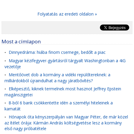
Folyatatás az eredeti oldalon »
Most a címlapon
Dinnyedráma: hiába finom csemege, bedőlt a piac
•
Magyar kézifegyver-gyártásról tárgyalt Washingtonban a 4iG
•
vezetője
Mentőövet dob a kormány a vidéki repülőtereknek: a
•
milliárdokból újraindulhat a nagy járatbővítés?
Elképesztő, kiknek termelnek most hasznot Jeffrey Epstein
•
magánszigetei
8-ból 6 bank csökkentette idén a személyi hiteleinek a
•
kamatát
Hónapok óta kényszerpályán van Magyar Péter, de már közel
•
az ítélet órája: Kármán András költségvetése lesz a kormány
első nagy próbatétele