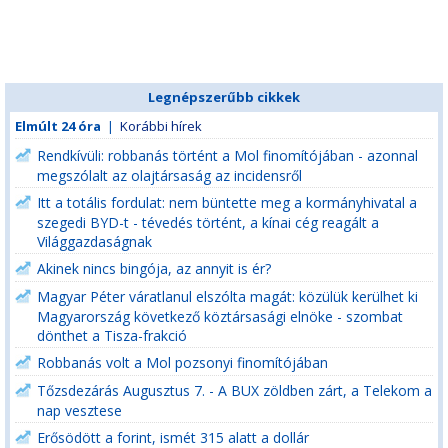
Legnépszerűbb cikkek
Elmúlt 24 óra
|
Korábbi hírek
Rendkívüli: robbanás történt a Mol finomítójában - azonnal
megszólalt az olajtársaság az incidensről
Itt a totális fordulat: nem büntette meg a kormányhivatal a
szegedi BYD-t - tévedés történt, a kínai cég reagált a
Világgazdaságnak
Akinek nincs bingója, az annyit is ér?
Magyar Péter váratlanul elszólta magát: közülük kerülhet ki
Magyarország következő köztársasági elnöke - szombat
dönthet a Tisza-frakció
Robbanás volt a Mol pozsonyi finomítójában
Tőzsdezárás Augusztus 7. - A BUX zöldben zárt, a Telekom a
nap vesztese
Erősödött a forint, ismét 315 alatt a dollár