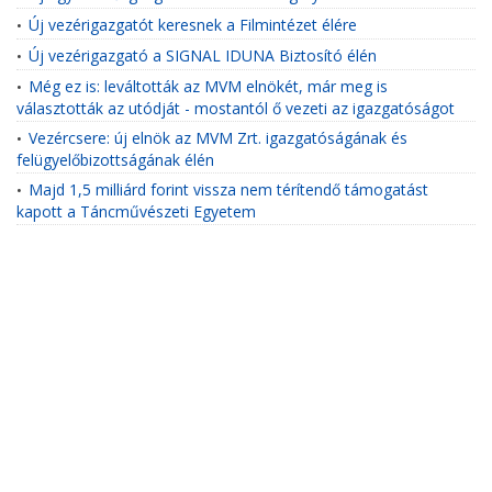
Új vezérigazgatót keresnek a Filmintézet élére
•
Új vezérigazgató a SIGNAL IDUNA Biztosító élén
•
Még ez is: leváltották az MVM elnökét, már meg is
•
választották az utódját - mostantól ő vezeti az igazgatóságot
Vezércsere: új elnök az MVM Zrt. igazgatóságának és
•
felügyelőbizottságának élén
Majd 1,5 milliárd forint vissza nem térítendő támogatást
•
kapott a Táncművészeti Egyetem