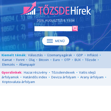
2026. AUGUSZTUS 8. 13:04
Kiemelt témák:
Választás
•
Üzemanyagárak
•
GDP
•
Infláció
•
Kamat
•
Forint
•
Olaj
•
Bitcoin
•
Euro
•
OTP
•
BUX
•
Tőzsde
•
Elemzés
•
Állampapír
Gyorslinkek:
Hazai részvény
•
Tőzsdeindexek
•
Valós idejű
árfolyamok
•
Határidős index
•
Deviza árfolyam
•
Arany árfolyam
•
Kriptovaluta árfolyam