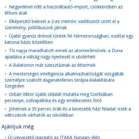
Negyedével nőtt a használtautó-import, csökkenőben az
•
itthoni árak
Elképesztő baleset a 2-es metrón: vaddisznót ütött el a
•
szerelvény, pótlóbuszok járnak
Újabb gyanús drónok tűntek fel Németországban, ezúttal egy
•
katonai bázis közelében
Tíz napja maradhatott ennek az atomerőműnek: a Duna
•
apadása a válság nagy nyertesét is utolérheti
A Balatonon már sziesztáznak az éttermek
•
A mesterséges intelligencia alkalmazhatóságát vizsgálták
•
személyre szabott daganatellenes terápia kialakítására
Szegeden
Orbán Viktor újabb oldalát mutatta meg Szerbiában:
•
pecsenye, szilvapálinka és egy emlékezetes fotó
Jöhetnek a 35 perces órák és a kevesebb házi feladat: ezek a
•
változások várhatók az iskolákban
Ajánljuk még
Új ügyvezető igazgató az ITAKA Hungary élén
•