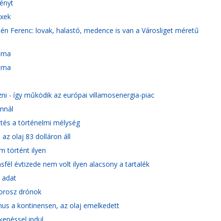
ményt
exek
mjén Ferenc: lovak, halastó, medence is van a Városliget méretű
yama
yama
ni - így működik az európai villamosenergia-piac
onnál
etés a történelmi mélység
az olaj 83 dolláron áll
m történt ilyen
sfél évtizede nem volt ilyen alacsony a tartalék
s adat
 orosz drónok
mus a kontinensen, az olaj emelkedett
kenéssel indul