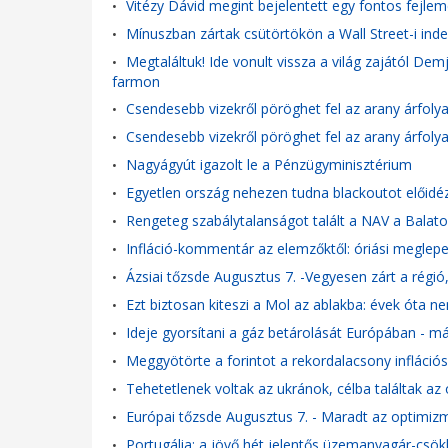
Vitézy Dávid megint bejelentett egy fontos fejle
•
Mínuszban zártak csütörtökön a Wall Street-i ind
•
Megtaláltuk! Ide vonult vissza a világ zajától De
•
farmon
Csendesebb vizekről pöröghet fel az arany árfol
•
Csendesebb vizekről pöröghet fel az arany árfol
•
Nagyágyút igazolt le a Pénzügyminisztérium
•
Egyetlen ország nehezen tudna blackoutot előidéz
•
Rengeteg szabálytalanságot talált a NAV a Balat
•
Infláció-kommentár az elemzőktől: óriási meglep
•
Ázsiai tőzsde Augusztus 7. -Vegyesen zárt a régió, 
•
Ezt biztosan kiteszi a Mol az ablakba: évek óta ne
•
Ideje gyorsítani a gáz betárolását Európában - má
•
Meggyötörte a forintot a rekordalacsony infláció
•
Tehetetlenek voltak az ukránok, célba találtak az
•
Európai tőzsde Augusztus 7. - Maradt az optimiz
•
Portugália: a jövő hét jelentős üzemanyagár-csök
•