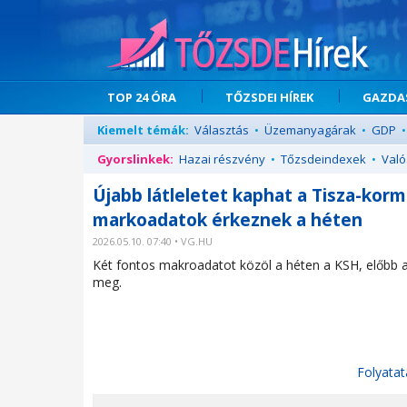
TOP 24 ÓRA
TŐZSDEI HÍREK
GAZDAS
Kiemelt témák:
Választás
•
Üzemanyagárak
•
GDP
•
Gyorslinkek:
Hazai részvény
•
Tőzsdeindexek
•
Való
Újabb látleletet kaphat a Tisza-kor
markoadatok érkeznek a héten
2026.05.10. 07:40 • VG.HU
Két fontos makroadatot közöl a héten a KSH, előbb az 
meg.
Folyatat