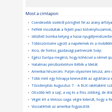
Most a címlapon
Csendesebb vizekről pöröghet fel az arany árfol
•
Felfelé mozdultak a fejlett piaci kötvényhozamok
•
Időzített bomba ketyeg a hazai nyugdíjrendszerben
•
Többszörösére ugrott a napelemek és a mobilklímá
•
Kicsi, de fontos gazdasági partnerünk Svájc
•
Egész Európa megérzi, hogy köhécsel a német ip
•
Hatalmas pénzbüntetésre ítélték a Metát
•
Amerikai hírszerzés: Putyin olyasmire készül, am
•
Több mint egy hónapja kinevezték az agrártárca el
•
Tőzsdenyitás Augusztus 7. - A BUX rakétaként szág
•
Olcsóbb lett a sajt, a vaj és a friss zöldség, de dr
•
Véget ért a Vinícius-saga: végre kiderült, hogy a R
•
Visszatértek az amerikai fogyasztók
•