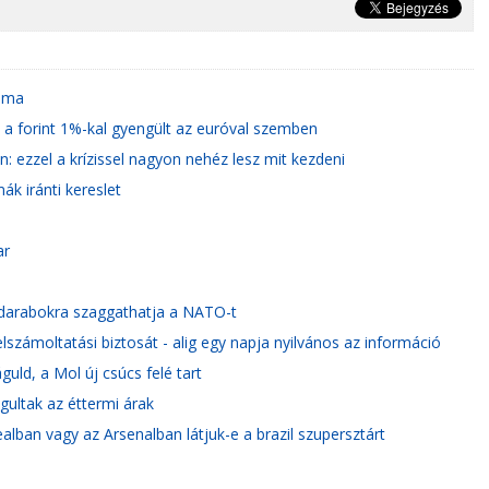
yama
, a forint 1%-kal gyengült az euróval szemben
: ezzel a krízissel nagyon nehéz lesz mit kezdeni
k iránti kereslet
ar
i darabokra szaggathatja a NATO-t
számoltatási biztosát - alig egy napja nyilvános az információ
uld, a Mol új csúcs felé tart
águltak az éttermi árak
ealban vagy az Arsenalban látjuk-e a brazil szupersztárt