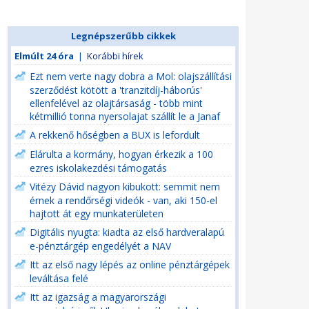
Legnépszerűbb cikkek
Elmúlt 24 óra
|
Korábbi hírek
Ezt nem verte nagy dobra a Mol: olajszállítási
szerződést kötött a 'tranzitdíj-háborús'
ellenfelével az olajtársaság - több mint
kétmillió tonna nyersolajat szállít le a Janaf
A rekkenő hőségben a BUX is lefordult
Elárulta a kormány, hogyan érkezik a 100
ezres iskolakezdési támogatás
Vitézy Dávid nagyon kibukott: semmit nem
érnek a rendőrségi videók - van, aki 150-el
hajtott át egy munkaterületen
Digitális nyugta: kiadta az első hardveralapú
e-pénztárgép engedélyét a NAV
Itt az első nagy lépés az online pénztárgépek
leváltása felé
Itt az igazság a magyarországi