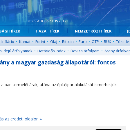
2026. AUGUSZTUS 7. 12:00
ÁGI HÍREK
HAZAI HÍREK
NEMZETKÖZI HÍREK
J
Infláció
•
Kamat
•
Forint
•
Olaj
•
Bitcoin
•
Euro
•
OTP
•
BUX
•
Tőzsde
s idejű árfolyamok
•
Határidős index
•
Deviza árfolyam
•
Arany árfolya
mány a magyar gazdaság állapotáról: fontos
ipari termelői árak, utána az építőipar alakulását ismerhetjük
ás az eredeti oldalon »