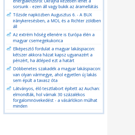
energiakrízisről: Ukrajna kezében lehet a
sorsunk - ezen áll vagy bukik az áramellátás
Tőzsde napközben Augusztus 6. - A BUX
iránykeresésben, a MOL és a Richter zöldben
áll
Az extrém hőség ellenére is Európa élén a
magyar csemegekukorica
Elképesztő fordulat a magyar lakáspiacon:
kétszer akkora házat kapsz ugyanazért a
pénzért, ha átléped ezt a határt
Döbbenetes szakadék a magyar lakáspiacon:
van olyan vármegye, ahol egyetlen új lakás
sem épült a tavasz óta
Látványos, élő tesztlabort épített az Auchan:
elmondták, hol várnak 30 százalékos
forgalomnövekedést - a vásárlókon múlhat
minden