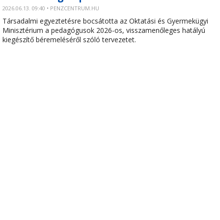
2026.06.13. 09:40 • PENZCENTRUM.HU
Társadalmi egyeztetésre bocsátotta az Oktatási és Gyermekügyi
Minisztérium a pedagógusok 2026-os, visszamenőleges hatályú
kiegészítő béremeléséről szóló tervezetet.