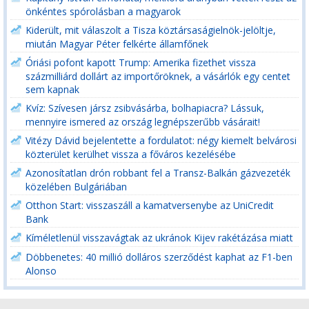
önkéntes spórolásban a magyarok
Kiderült, mit válaszolt a Tisza köztársaságielnök-jelöltje,
miután Magyar Péter felkérte államfőnek
Óriási pofont kapott Trump: Amerika fizethet vissza
százmilliárd dollárt az importőröknek, a vásárlók egy centet
sem kapnak
Kvíz: Szívesen jársz zsibvásárba, bolhapiacra? Lássuk,
mennyire ismered az ország legnépszerűbb vásárait!
Vitézy Dávid bejelentette a fordulatot: négy kiemelt belvárosi
közterület kerülhet vissza a főváros kezelésébe
Azonosítatlan drón robbant fel a Transz-Balkán gázvezeték
közelében Bulgáriában
Otthon Start: visszaszáll a kamatversenybe az UniCredit
Bank
Kíméletlenül visszavágtak az ukránok Kijev rakétázása miatt
Döbbenetes: 40 millió dolláros szerződést kaphat az F1-ben
Alonso