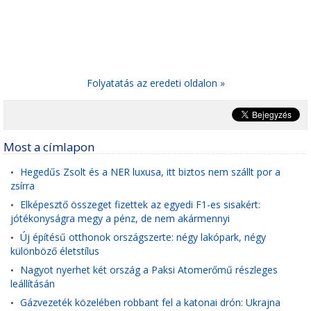
Folyatatás az eredeti oldalon »
Most a címlapon
Hegedűs Zsolt és a NER luxusa, itt biztos nem szállt por a
•
zsírra
Elképesztő összeget fizettek az egyedi F1-es sisakért:
•
jótékonyságra megy a pénz, de nem akármennyi
Új építésű otthonok országszerte: négy lakópark, négy
•
különböző életstílus
Nagyot nyerhet két ország a Paksi Atomerőmű részleges
•
leállításán
Gázvezeték közelében robbant fel a katonai drón: Ukrajna
•