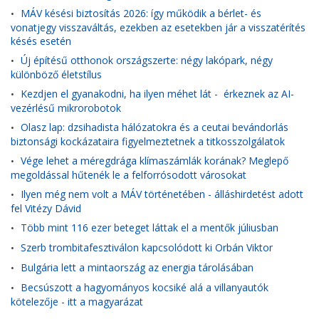
MÁV késési biztosítás 2026: így működik a bérlet- és
•
vonatjegy visszaváltás, ezekben az esetekben jár a visszatérítés
késés esetén
Új építésű otthonok országszerte: négy lakópark, négy
•
különböző életstílus
Kezdjen el gyanakodni, ha ilyen méhet lát - érkeznek az AI-
•
vezérlésű mikrorobotok
Olasz lap: dzsihadista hálózatokra és a ceutai bevándorlás
•
biztonsági kockázataira figyelmeztetnek a titkosszolgálatok
Vége lehet a méregdrága klímaszámlák korának? Meglepő
•
megoldással hűtenék le a felforrósodott városokat
Ilyen még nem volt a MÁV történetében - álláshirdetést adott
•
fel Vitézy Dávid
Több mint 116 ezer beteget láttak el a mentők júliusban
•
Szerb trombitafesztiválon kapcsolódott ki Orbán Viktor
•
Bulgária lett a mintaország az energia tárolásában
•
Becsúszott a hagyományos kocsiké alá a villanyautók
•
kötelezője - itt a magyarázat