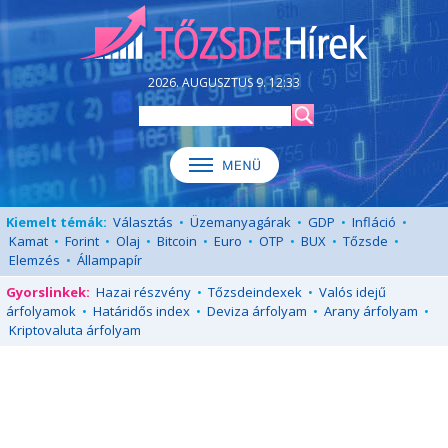
2026. AUGUSZTUS 9. 12:33
Kiemelt témák:
Választás
•
Üzemanyagárak
•
GDP
•
Infláció
•
Kamat
•
Forint
•
Olaj
•
Bitcoin
•
Euro
•
OTP
•
BUX
•
Tőzsde
•
Elemzés
•
Állampapír
Gyorslinkek:
Hazai részvény
•
Tőzsdeindexek
•
Valós idejű
árfolyamok
•
Határidős index
•
Deviza árfolyam
•
Arany árfolyam
•
Kriptovaluta árfolyam