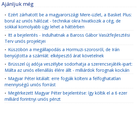
Ajánljuk még
Ezért zárhatott be a magyarországi Mere-üzlet, a Basket Plus:
•
borul az uniós hálózat - technikai okra hivatkozik a cég, de
sokkal komolyabb ügy lehet a háttérben
Itt a bejelentés - Indulhatnak a Baross Gábor Vasútfejlesztési
•
Terv uniós projektjei
Küszöbön a megállapodás a Hormuzi-szorosról, de Irán
•
benyújtotta a számlát: elképesztő árat követelnek
Brüsszel új adója veszélybe sodorhatja a szerencsejáték-ipart:
•
Málta az uniós ellenállás élére állt - milliárdok forognak kockán
Magyar Péter kitálalt: erre fogják költeni a felfoghatatlan
•
mennyiségű uniós forrást
Megérkezett Magyar Péter bejelentése: így költik el a 6 ezer
•
milliárd forintnyi uniós pénzt