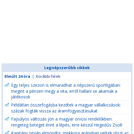
Legnépszerűbb cikkek
Elmúlt 24 óra
|
Korábbi hírek
Egy teljes szezon is elmaradhat a népszerű sportligában:
megint a pénzen megy a vita, erről hallani se akarnak a
játékosok
Példátlan összefogásba kezdtek a magyar vállalkozások:
százak fogták vissza az áramfogyasztásukat
Fajsúlyos változás jön a magyar orvosi rendelőkben:
rengeteg beteget érint a lépés, erre készül Hegedűs Zsolt
Kapitány István elmondta, mekkora arányban vettek részt az