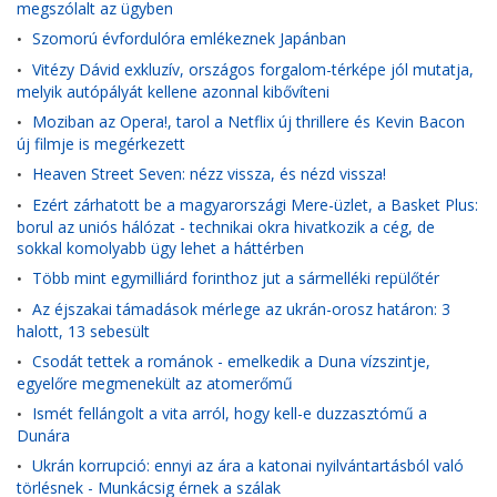
megszólalt az ügyben
Szomorú évfordulóra emlékeznek Japánban
•
Vitézy Dávid exkluzív, országos forgalom-térképe jól mutatja,
•
melyik autópályát kellene azonnal kibővíteni
Moziban az Opera!, tarol a Netflix új thrillere és Kevin Bacon
•
új filmje is megérkezett
Heaven Street Seven: nézz vissza, és nézd vissza!
•
Ezért zárhatott be a magyarországi Mere-üzlet, a Basket Plus:
•
borul az uniós hálózat - technikai okra hivatkozik a cég, de
sokkal komolyabb ügy lehet a háttérben
Több mint egymilliárd forinthoz jut a sármelléki repülőtér
•
Az éjszakai támadások mérlege az ukrán-orosz határon: 3
•
halott, 13 sebesült
Csodát tettek a románok - emelkedik a Duna vízszintje,
•
egyelőre megmenekült az atomerőmű
Ismét fellángolt a vita arról, hogy kell-e duzzasztómű a
•
Dunára
Ukrán korrupció: ennyi az ára a katonai nyilvántartásból való
•
törlésnek - Munkácsig érnek a szálak