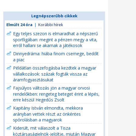
Legnépszerűbb cikkek
Elmúlt 24 óra
|
Korábbi hírek
Egy teljes szezon is elmaradhat a népszerű
sportligában: megint a pénzen megy a vita,
erről hallani se akarnak a játékosok
Dinnyedráma: hiába finom csemege, bedőlt
a piac
Példátlan összefogásba kezdtek a magyar
vállalkozások: százak fogták vissza az
áramfogyasztásukat
Fajsúlyos változás jön a magyar orvosi
rendelőkben: rengeteg beteget érint a lépés,
erre készül Hegedűs Zsolt
Kapitány István elmondta, mekkora
arányban vettek részt az önkéntes
spórolásban a magyarok
Kiderült, mit válaszolt a Tisza
köztársaságielnök-jelöltje, miután Magyar