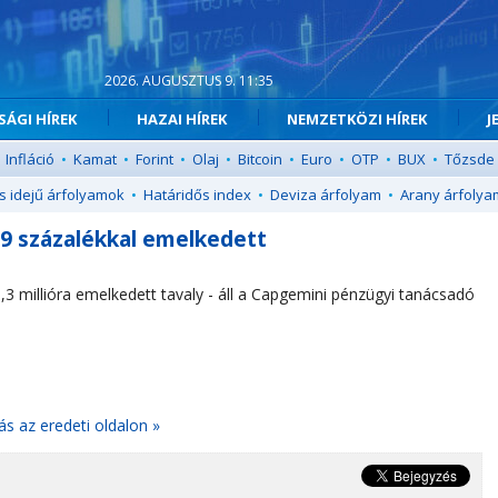
2026. AUGUSZTUS 9. 11:35
ÁGI HÍREK
HAZAI HÍREK
NEMZETKÖZI HÍREK
J
Infláció
•
Kamat
•
Forint
•
Olaj
•
Bitcoin
•
Euro
•
OTP
•
BUX
•
Tőzsde
s idejű árfolyamok
•
Határidős index
•
Deviza árfolyam
•
Arany árfolya
,9 százalékkal emelkedett
,3 millióra emelkedett tavaly - áll a Capgemini pénzügyi tanácsadó
ás az eredeti oldalon »