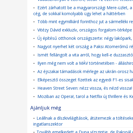
Ezért zárhatott be a magyarországi Mere-üzlet, a B
•
cég, de sokkal komolyabb ügy lehet a háttérben
Több mint egymilliárd forinthoz jut a sármelléki r
•
Vitézy Dávid exkluzív, országos forgalom-térképe 
•
Új építésű otthonok országszerte: négy lakópark, 
•
Nagyot nyerhet két ország a Paksi Atomerőmű rés
•
Ismét fellángolt a vita arról, hogy kell-e duzzas
•
Ilyen még nem volt a MÁV történetében - álláshird
•
Az éjszakai támadások mérlege az ukrán-orosz hat
•
Elképesztő összeget fizettek az egyedi F1-es si
•
Heaven Street Seven: nézz vissza, és nézd vissza
•
Moziban az Opera!, tarol a Netflix új thrillere és 
•
Ajánljuk még
Leállnak a díszkivilágítások, átütemezik a töltése
•
ingatlanszektor
Tovább emelkedett a Duna vízszintje, de Paksnál 
•