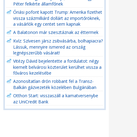
Péter felkérte államfőnek
Óriási pofont kapott Trump: Amerika fizethet
vissza százmilliárd dollárt az importőröknek,
a vásárlók egy centet sem kapnak
A Balatonon már sziesztáznak az éttermek
Kvíz: Szívesen jársz zsibvásárba, bolhapiacra?
Lássuk, mennyire ismered az ország
legnépszerűbb vásárait!
Vitézy Dávid bejelentette a fordulatot: négy
kiemelt belvárosi közterület kerülhet vissza a
főváros kezelésébe
Azonosítatlan drón robbant fel a Transz-
Balkán gázvezeték közelében Bulgáriában
Otthon Start: visszaszáll a kamatversenybe
az UniCredit Bank