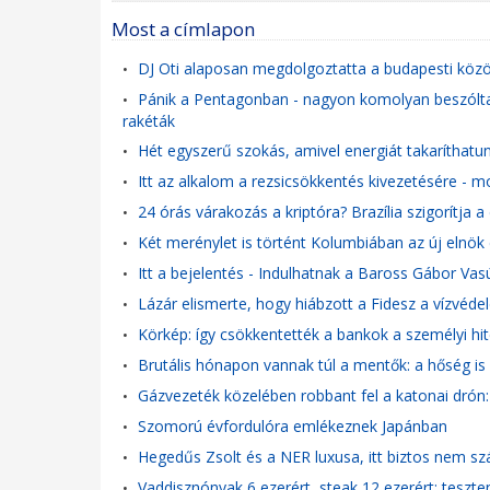
Most a címlapon
DJ Oti alaposan megdolgoztatta a budapesti közö
•
Pánik a Pentagonban - nagyon komolyan beszóltak a
•
rakéták
Hét egyszerű szokás, amivel energiát takaríthat
•
Itt az alkalom a rezsicsökkentés kivezetésére - 
•
24 órás várakozás a kriptóra? Brazília szigorítja a 
•
Két merénylet is történt Kolumbiában az új elnök e
•
Itt a bejelentés - Indulhatnak a Baross Gábor Vasú
•
Lázár elismerte, hogy hiábzott a Fidesz a vízvéd
•
Körkép: így csökkentették a bankok a személyi hi
•
Brutális hónapon vannak túl a mentők: a hőség is 
•
Gázvezeték közelében robbant fel a katonai drón
•
Szomorú évfordulóra emlékeznek Japánban
•
Hegedűs Zsolt és a NER luxusa, itt biztos nem szál
•
Vaddisznónyak 6 ezerért, steak 12 ezerért: teszte
•