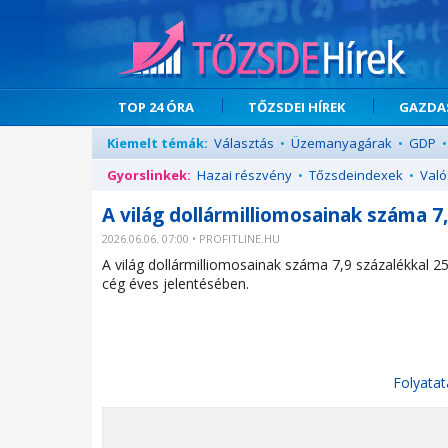
TOP 24 ÓRA
TŐZSDEI HÍREK
GAZDAS
Kiemelt témák:
Választás
•
Üzemanyagárak
•
GDP
•
Gyorslinkek:
Hazai részvény
•
Tőzsdeindexek
•
Való
A világ dollármilliomosainak száma 7
2026.06.06. 07:00 • PROFITLINE.HU
A világ dollármilliomosainak száma 7,9 százalékkal 25
cég éves jelentésében.
Folyatat