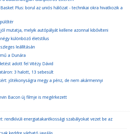
asket Plus: borul az uniós hálózat - technikai okra hivatkozik a
epülőtér
jól mutatja, melyik autópályát kellene azonnal kibővíteni
négy különböző életstílus
zleges leállításán
ztómű a Dunára
etést adott fel Vitézy Dávid
áron: 3 halott, 13 sebesült
sakért: jótékonyságra megy a pénz, de nem akármennyi
!
Kevin Bacon új filmje is megérkezett
ket: rendkívüli energiatakarékossági szabályokat vezet be az
csak keddre várható javulás