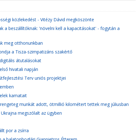
sségi közlekedést - Vitézy Dávid megköszönte
 beszállítóknak: 'növelni kell a kapacitásokat' - fogytán a
unk meg otthonunkban
mondja a Tisza-szimpatizáns szakértő
digitális átutalásokat
lső hivatali napján
tfejlesztési Terv uniós projektjei
elemben
telek kamatait
rengeteg munkát adott, ötmillió kilométert tettek meg júliusban
: Ukrajna megszólalt az ügyben
lt por a zsírra
n a balatonboglári Gianpietros Étterem