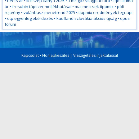
•
heets ár
•
lidl szép kártya 2025
•
1 m3 gáz világpiaci ára
•
iqos iluma
ár
•
fresubin tápszer mellékhatásai
•
mai meccsek tippmix
•
pöli
rejtvény
•
volánbusz menetrend 2025
•
tippmix eredmények tegnapi
•
otp egyenleglekérdezés
•
kaufland szlovákia akciós újság
•
opus
forum
Kapcsolat
•
Honlapkészítés
|
Vízszigetelés injektálással