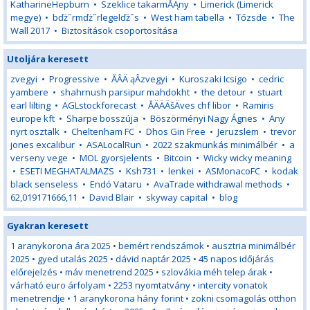
KatharineHepburn
•
Szeklice takarmĂĄny
•
Limerick (Limerick
megye)
•
bďż˝rmďż˝rlegelďż˝s
•
West ham tabella
•
Tőzsde
•
The
Wall 2017
•
Biztosítások csoportosítása
Utoljára keresett
zvegyi
•
Progressive
•
ĂÂÄ ąÂzvegyi
•
Kuroszaki Icsigo
•
cedric
yambere
•
shahrnush parsipur mahdokht
•
the detour
•
stuart
earl lilting
•
AGLstockforecast
•
ĂÄÄÄšÄves chf libor
•
Ramiris
europe kft
•
Sharpe bosszúja
•
Böszörményi Nagy Ágnes
•
Any
nyrt osztalk
•
Cheltenham FC
•
Dhos Gin Free
•
Jeruzslem
•
trevor
jones excalibur
•
ASALocalRun
•
2022 szakmunkás minimálbér
•
a
verseny vege
•
MOL gyorsjelents
•
Bitcoin
•
Wicky wicky meaning
•
ESETI MEGHATALMAZS
•
Ksh731
•
lenkei
•
ASMonacoFC
•
kodak
black senseless
•
Endó Vataru
•
AvaTrade withdrawal methods
•
62,019171666,11
•
David Blair
•
skyway capital
•
blog
Gyakran keresett
1 aranykorona ára 2025
•
bemért rendszámok
•
ausztria minimálbér
2025
•
gyed utalás 2025
•
dávid naptár 2025
•
45 napos időjárás
előrejelzés
•
máv menetrend 2025
•
szlovákia méh telep árak
•
várható euro árfolyam
•
2253 nyomtatvány
•
intercity vonatok
menetrendje
•
1 aranykorona hány forint
•
zokni csomagolás otthon