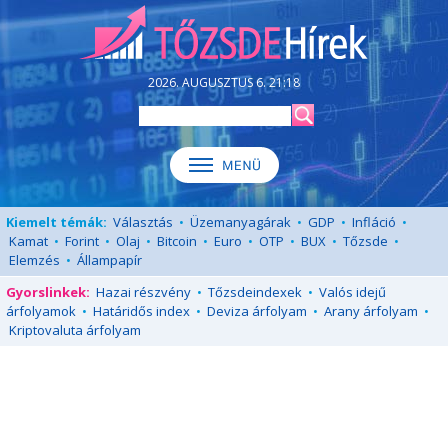
2026. AUGUSZTUS 6. 21:18
Kiemelt témák:
Választás
•
Üzemanyagárak
•
GDP
•
Infláció
•
Kamat
•
Forint
•
Olaj
•
Bitcoin
•
Euro
•
OTP
•
BUX
•
Tőzsde
•
Elemzés
•
Állampapír
Gyorslinkek:
Hazai részvény
•
Tőzsdeindexek
•
Valós idejű
árfolyamok
•
Határidős index
•
Deviza árfolyam
•
Arany árfolyam
•
Kriptovaluta árfolyam