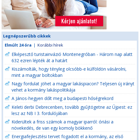
Legnépszerűbb cikkek
Elmúlt 24 óra
|
Korábbi hírek
Elképesztő turistainvázió Montenegróban - Három nap alatt
632 ezren lépték át a határt
Kiszámolták, hogy tényleg olcsóbb-e külföldön vásárolni,
mint a magyar boltokban
Nagy fordulat jöhet a magyar lakáspiacon? Teljesen új irányt
vehet a kormány lakáspolitikája
A János-hegyen dőlt meg a budapesti hőségrekord
Keleti derbi Debrecenben, tovább gyűjtögetne az Újpest: ez
lesz az NB I 3. fordulójában
Kiderültek a friss számok a magyar iparról: óriási a
növekedés, de van egy komoly bökkenő
Energiafejlesztési tervet fogadott el a kormány, az első