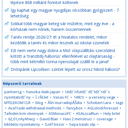
lépésre 868 milliárd forintot költenek
Így kaphat egy magyar nyugdíjas olcsóbban gyógyszert - 7
lehetőség
Sokkal több magyar beteg vár műtétre, mint egy éve - a
kórházak nem nőnek, hanem összemennek
Tanév rendje 2026/27: itt a hivatalos rendelet, mikor
kezdődik a tanév és mikor lesznek az iskolai szünetek
Ezt nem verte nagy dobra a Mol: olajszállítási szerződést
kötött a 'tranzitdíj-háborús' ellenfelével az olajtársaság -
több mint kétmillió tonna nyersolajat szállít le a Janaf
Drónpánik Lipcsében: szintet lépett az orosz hibrid háború?
Népszerű tartalmak
partnersg
•
hasioka daiki japan
•
Utďż˝nfutďż˝ ďż˝tďż˝rďż˝s
nyomtatvďż˝ny
•
Ĺ rĂĽlet
•
Vasas FC
•
149(1)
•
a verseny vege
•
MTELEKOM CLR
•
blog
•
Ăšri muri wikipĂŠdia
•
Schobert Lara
•
tags
•
AvaTrade withdrawal methods
•
fancybox
•
AGLstockforecast
•
Tafedim krm vlemnyek
•
ASMonacoFC
•
ASALocalRun
•
Hely brlet
•
62,01,nAyAhwzj
•
David Blair
•
Havi 2 menstruci
•
coverage
•
kikldetsi nyomtatvny
•
Széf trezor
•
Sepa tutals otp
•