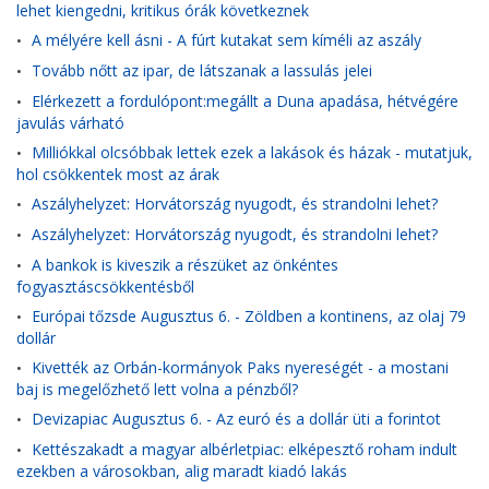
lehet kiengedni, kritikus órák következnek
A mélyére kell ásni - A fúrt kutakat sem kíméli az aszály
•
Tovább nőtt az ipar, de látszanak a lassulás jelei
•
Elérkezett a fordulópont:megállt a Duna apadása, hétvégére
•
javulás várható
Milliókkal olcsóbbak lettek ezek a lakások és házak - mutatjuk,
•
hol csökkentek most az árak
Aszályhelyzet: Horvátország nyugodt, és strandolni lehet?
•
Aszályhelyzet: Horvátország nyugodt, és strandolni lehet?
•
A bankok is kiveszik a részüket az önkéntes
•
fogyasztáscsökkentésből
Európai tőzsde Augusztus 6. - Zöldben a kontinens, az olaj 79
•
dollár
Kivették az Orbán-kormányok Paks nyereségét - a mostani
•
baj is megelőzhető lett volna a pénzből?
Devizapiac Augusztus 6. - Az euró és a dollár üti a forintot
•
Kettészakadt a magyar albérletpiac: elképesztő roham indult
•
ezekben a városokban, alig maradt kiadó lakás