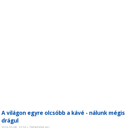
A világon egyre olcsóbb a kávé - nálunk mégis
drágul
2026.05.08. 15:55 • TRENDFM.HU