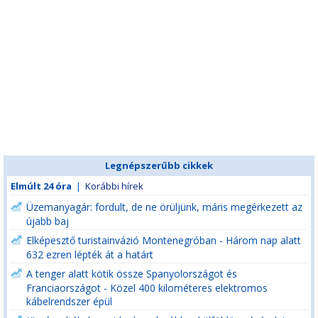
Legnépszerűbb cikkek
Elmúlt 24 óra
|
Korábbi hírek
Üzemanyagár: fordult, de ne örüljünk, máris megérkezett az
újabb baj
Elképesztő turistainvázió Montenegróban - Három nap alatt
632 ezren lépték át a határt
A tenger alatt kötik össze Spanyolországot és
Franciaországot - Közel 400 kilométeres elektromos
kábelrendszer épül