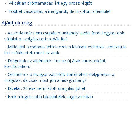
Példátlan dróntámadás ért egy orosz régiót
•
Többet vásároltak a magyarok, de megtört a lendület
•
Ajánljuk még
Az iroda már nem csupán munkahely: ezért fordul egyre több
•
vállalat a szolgáltatott irodák felé
Milliókkal olcsóbbak lettek ezek a lakások és házak - mutatjuk,
•
hol csökkentek most az árak
Drágultak az albérletek: íme az új árak városonként,
•
kerületenként
Örülhetnek a magyar vásárlók: történelmi mélyponton a
•
drágulás, de csak most jön a hidegzuhany?
Dízelár: 20 éve nem látott drágulás jöhet
•
Ezek a legolcsóbb lakáshitelek augusztusban
•