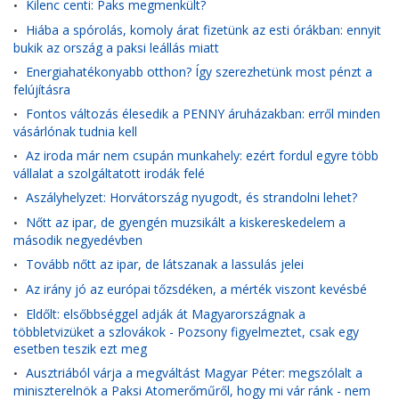
Kilenc centi: Paks megmenkült?
•
Hiába a spórolás, komoly árat fizetünk az esti órákban: ennyit
•
bukik az ország a paksi leállás miatt
Energiahatékonyabb otthon? Így szerezhetünk most pénzt a
•
felújításra
Fontos változás élesedik a PENNY áruházakban: erről minden
•
vásárlónak tudnia kell
Az iroda már nem csupán munkahely: ezért fordul egyre több
•
vállalat a szolgáltatott irodák felé
Aszályhelyzet: Horvátország nyugodt, és strandolni lehet?
•
Nőtt az ipar, de gyengén muzsikált a kiskereskedelem a
•
második negyedévben
Tovább nőtt az ipar, de látszanak a lassulás jelei
•
Az irány jó az európai tőzsdéken, a mérték viszont kevésbé
•
Eldőlt: elsőbbséggel adják át Magyarországnak a
•
többletvizüket a szlovákok - Pozsony figyelmeztet, csak egy
esetben teszik ezt meg
Ausztriából várja a megváltást Magyar Péter: megszólalt a
•
miniszterelnök a Paksi Atomerőműről, hogy mi vár ránk - nem