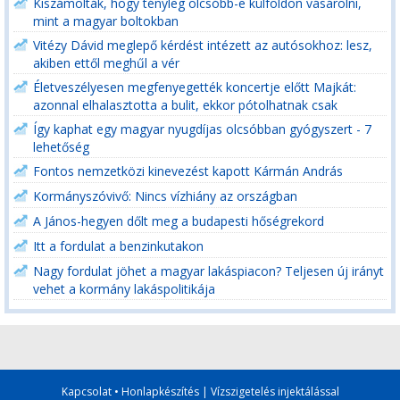
Kiszámolták, hogy tényleg olcsóbb-e külföldön vásárolni,
mint a magyar boltokban
Vitézy Dávid meglepő kérdést intézett az autósokhoz: lesz,
akiben ettől meghűl a vér
Életveszélyesen megfenyegették koncertje előtt Majkát:
azonnal elhalasztotta a bulit, ekkor pótolhatnak csak
Így kaphat egy magyar nyugdíjas olcsóbban gyógyszert - 7
lehetőség
Fontos nemzetközi kinevezést kapott Kármán András
Kormányszóvivő: Nincs vízhiány az országban
A János-hegyen dőlt meg a budapesti hőségrekord
Itt a fordulat a benzinkutakon
Nagy fordulat jöhet a magyar lakáspiacon? Teljesen új irányt
vehet a kormány lakáspolitikája
Kapcsolat
•
Honlapkészítés
|
Vízszigetelés injektálással