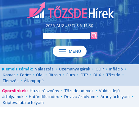
2026. AUGUSZTUS 6. 11:30
Kiemelt témák:
Választás
•
Üzemanyagárak
•
GDP
•
Infláció
•
Kamat
•
Forint
•
Olaj
•
Bitcoin
•
Euro
•
OTP
•
BUX
•
Tőzsde
•
Elemzés
•
Állampapír
Gyorslinkek:
Hazai részvény
•
Tőzsdeindexek
•
Valós idejű
árfolyamok
•
Határidős index
•
Deviza árfolyam
•
Arany árfolyam
•
Kriptovaluta árfolyam