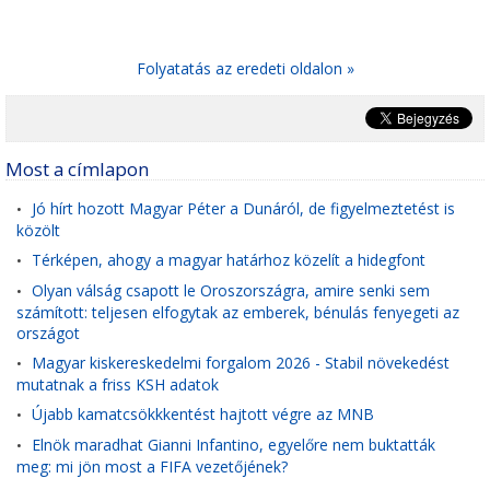
Folyatatás az eredeti oldalon »
Most a címlapon
Jó hírt hozott Magyar Péter a Dunáról, de figyelmeztetést is
•
közölt
Térképen, ahogy a magyar határhoz közelít a hidegfont
•
Olyan válság csapott le Oroszországra, amire senki sem
•
számított: teljesen elfogytak az emberek, bénulás fenyegeti az
országot
Magyar kiskereskedelmi forgalom 2026 - Stabil növekedést
•
mutatnak a friss KSH adatok
Újabb kamatcsökkkentést hajtott végre az MNB
•
Elnök maradhat Gianni Infantino, egyelőre nem buktatták
•
meg: mi jön most a FIFA vezetőjének?