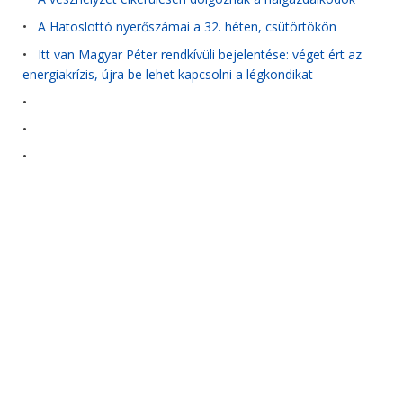
•
A Hatoslottó nyerőszámai a 32. héten, csütörtökön
•
Itt van Magyar Péter rendkívüli bejelentése: véget ért az
energiakrízis, újra be lehet kapcsolni a légkondikat
•
•
•