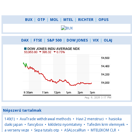
BUX
|
OTP
|
MOL
|
MTEL
|
RICHTER
|
OPUS
DAX
|
FTSE
|
S&P 500
|
DOW JONES
|
VIX
|
OLAJ
Népszerű tartalmak
149(1)
•
AvaTrade withdrawal methods
•
Havi 2 menstruci
•
hasioka
daiki japan
•
fancybox
•
kikldetsi nyomtatvny
•
Tafedim krm vlemnyek
•
a verseny vege
•
Sepa tutals otp
•
ASALocalRun
•
MTELEKOM CLR
•