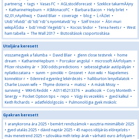
partnersg
•
tags
•
Vasas FC
•
AGLstockforecast
•
Szeklice takarmĂĄny
•
KatharineHepburn
•
ASMonacoFC
•
Barbara Bacon
•
Hely brlet
•
62,01,nAyAhwzj
•
David Blair
•
coverage
•
blog
•
Ĺ rĂĽlet
•
Utďż˝nfutďż˝ ďż˝tďż˝rďż˝s nyomtatvďż˝ny
•
Széf trezor
•
Ăšri muri
wikipĂŠdia
•
bďż˝rmďż˝rlegelďż˝s
•
Kocsis Sndor
•
Terea heets r
•
West
ham tabella
•
The Wall 2017
•
Biztosítások csoportosítása
Utoljára keresett
visszamegyek a falumba
•
David Blair
•
glenn close testvrek
•
home
dream
•
KatharineHepburn
•
Porcukor angolul
•
microsoft ÄÄrfolyam
•
Pfizer részvény ár
•
300 odds predictions
•
sebességhatár autópályán
•
nyilatkozataira
•
sunm
•
pinokki
•
Gnssnet
•
Aon wiki
•
Napelemes
konnektor r
•
Edenred egyenleg lekérdezés
•
halliburton lenyvllalatok
•
Charlie Louvin wife
•
Thyme doterra
•
matisz
•
A másik Missy
•
surviving
•
WKHS Reddit
•
A01145213376
•
avatkozik
•
Cory Monteith
•
Sinergy
•
Pocket Option tips
•
repo
•
Vágy és vezeklés
•
gyed kalkul
•
Keith Richards
•
adatfeldolgozás
•
Pulmonológia gyek miskolc
Gyakran keresett
1 aranykorona ára 2025
•
bemért rendszámok
•
ausztria minimálbér 2025
•
gyed utalás 2025
•
dávid naptár 2025
•
45 napos időjárás előrejelzés
•
máv menetrend 2025
•
szlovákia méh telep árak
•
várható euro árfolyam
•