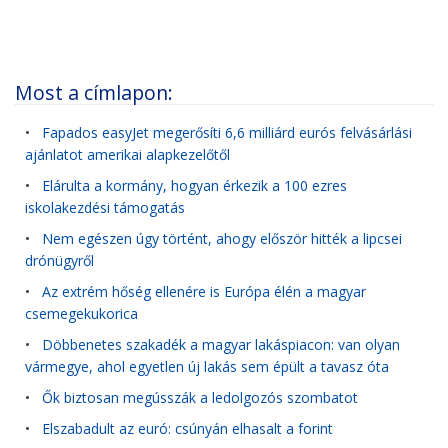
Most a címlapon:
•
Fapados easyJet megerősíti 6,6 milliárd eurós felvásárlási
ajánlatot amerikai alapkezelőtől
•
Elárulta a kormány, hogyan érkezik a 100 ezres
iskolakezdési támogatás
•
Nem egészen úgy történt, ahogy először hitték a lipcsei
drónügyről
•
Az extrém hőség ellenére is Európa élén a magyar
csemegekukorica
•
Döbbenetes szakadék a magyar lakáspiacon: van olyan
vármegye, ahol egyetlen új lakás sem épült a tavasz óta
•
Ők biztosan megússzák a ledolgozós szombatot
•
Elszabadult az euró: csúnyán elhasalt a forint