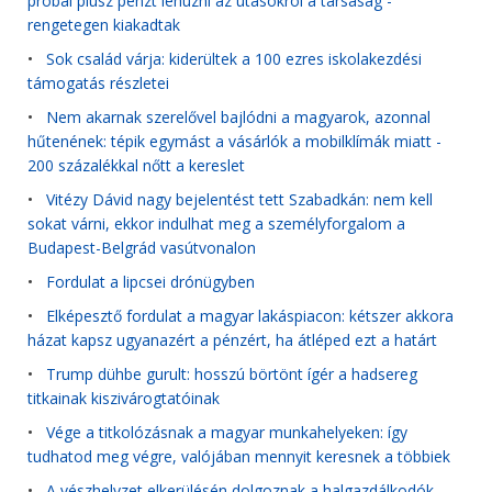
próbál plusz pénzt lehúzni az utasokról a társaság -
rengetegen kiakadtak
•
Sok család várja: kiderültek a 100 ezres iskolakezdési
támogatás részletei
•
Nem akarnak szerelővel bajlódni a magyarok, azonnal
hűtenének: tépik egymást a vásárlók a mobilklímák miatt -
200 százalékkal nőtt a kereslet
•
Vitézy Dávid nagy bejelentést tett Szabadkán: nem kell
sokat várni, ekkor indulhat meg a személyforgalom a
Budapest-Belgrád vasútvonalon
•
Fordulat a lipcsei drónügyben
•
Elképesztő fordulat a magyar lakáspiacon: kétszer akkora
házat kapsz ugyanazért a pénzért, ha átléped ezt a határt
•
Trump dühbe gurult: hosszú börtönt ígér a hadsereg
titkainak kiszivárogtatóinak
•
Vége a titkolózásnak a magyar munkahelyeken: így
tudhatod meg végre, valójában mennyit keresnek a többiek
•
A vészhelyzet elkerülésén dolgoznak a halgazdálkodók