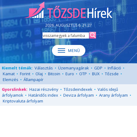
2026. AUGUSZTUS 6. 21:27
Kiemelt témák:
Választás
•
Üzemanyagárak
•
GDP
•
Infláció
•
Kamat
•
Forint
•
Olaj
•
Bitcoin
•
Euro
•
OTP
•
BUX
•
Tőzsde
•
Elemzés
•
Állampapír
Gyorslinkek:
Hazai részvény
•
Tőzsdeindexek
•
Valós idejű
árfolyamok
•
Határidős index
•
Deviza árfolyam
•
Arany árfolyam
•
Kriptovaluta árfolyam