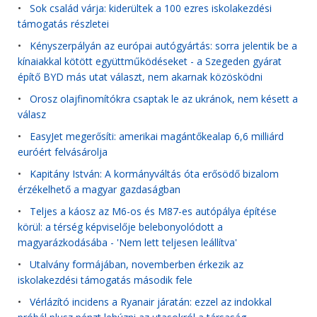
•
Sok család várja: kiderültek a 100 ezres iskolakezdési
támogatás részletei
•
Kényszerpályán az európai autógyártás: sorra jelentik be a
kínaiakkal kötött együttműködéseket - a Szegeden gyárat
építő BYD más utat választ, nem akarnak közösködni
•
Orosz olajfinomítókra csaptak le az ukránok, nem késett a
válasz
•
EasyJet megerősíti: amerikai magántőkealap 6,6 milliárd
euróért felvásárolja
•
Kapitány István: A kormányváltás óta erősödő bizalom
érzékelhető a magyar gazdaságban
•
Teljes a káosz az M6-os és M87-es autópálya építése
körül: a térség képviselője belebonyolódott a
magyarázkodásába - 'Nem lett teljesen leállítva'
•
Utalvány formájában, novemberben érkezik az
iskolakezdési támogatás második fele
•
Vérlázító incidens a Ryanair járatán: ezzel az indokkal