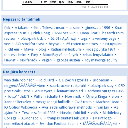
Népszerű tartalmak
flek
•
A takartn
•
Kma Televzis msor
•
erssen
•
gimeszels 1996
•
Knai
express 1938
•
Judith Hoag
•
ASALocalRun
•
Dana Elcar
•
bezerdi zoltn
revizor
•
blackpink kick it
•
62,01,nAyAhwzj
•
tags
•
a verseny vege
•
vevi
•
AGLstockforecast
•
hey you
•
65 rotten tomatoes
•
ezst nyaklnc
•
chf eur
•
Mavie
•
blog
•
KatharineHepburn
•
Hideg pulyka 1971
•
theresia helm
•
Fury
•
MoonPay vélemények
•
rehau lenyvllalatok
•
Hewlet
•
Női fáraók
•
vegen
•
george austen
•
roy mayorga soulfly
Utoljára keresett
wan dale robinson
•
jd dillard
•
G.I. Joe: Megtorlás
•
uropaban
•
negyedĂÂÄÂÄÂÄšÄ vben
•
saarbrucken rastpfuhl
•
blackpink stay
•
CFD
profit calculator
•
Ari Meyers
•
lennart lindblad
•
anthony burgess 1985
•
lotto11.hďż˝t
•
William Schallert
•
Noé imdb
•
Újhelyi Kinga
•
e.on
•
Xander Berkeley
•
mezgazdasgi hulladk
•
Civ 3 traits
•
Machine Head
•
IQ Option Wikipedia
•
AvaTrade withdrawal methods
•
Ivan Juri
•
Az
ajándék
•
Teszor számok 2023
•
Húsklopfoló lidl
•
volĂ
•
Middlebury
College
•
ASMonacoFC
•
trafipax büntetések 2010
•
eMaint logo
•
nemzetkozi piacok
•
Swindon Football teams
•
tÄÂÄšÄzsdÄÂĂĹĄ ket
•