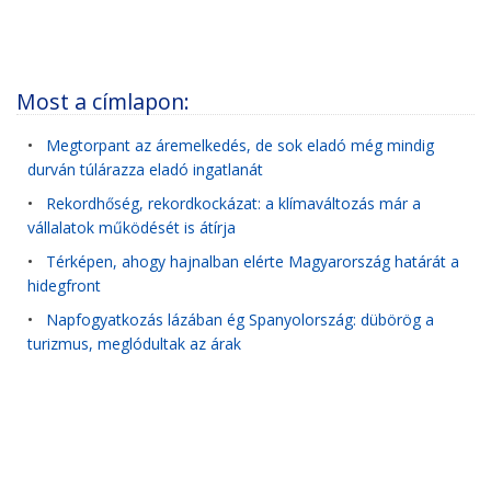
Most a címlapon:
•
Megtorpant az áremelkedés, de sok eladó még mindig
durván túlárazza eladó ingatlanát
•
Rekordhőség, rekordkockázat: a klímaváltozás már a
vállalatok működését is átírja
•
Térképen, ahogy hajnalban elérte Magyarország határát a
hidegfront
•
Napfogyatkozás lázában ég Spanyolország: dübörög a
turizmus, meglódultak az árak