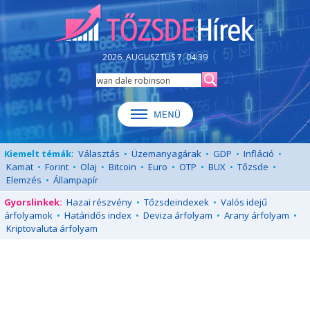
2026. AUGUSZTUS 7. 04:39
Kiemelt témák:
Választás
•
Üzemanyagárak
•
GDP
•
Infláció
•
Kamat
•
Forint
•
Olaj
•
Bitcoin
•
Euro
•
OTP
•
BUX
•
Tőzsde
•
Elemzés
•
Állampapír
Gyorslinkek:
Hazai részvény
•
Tőzsdeindexek
•
Valós idejű
árfolyamok
•
Határidős index
•
Deviza árfolyam
•
Arany árfolyam
•
Kriptovaluta árfolyam