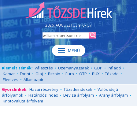
2026. AUGUSZTUS 9. 07:57
Kiemelt témák:
Választás
•
Üzemanyagárak
•
GDP
•
Infláció
•
Kamat
•
Forint
•
Olaj
•
Bitcoin
•
Euro
•
OTP
•
BUX
•
Tőzsde
•
Elemzés
•
Állampapír
Gyorslinkek:
Hazai részvény
•
Tőzsdeindexek
•
Valós idejű
árfolyamok
•
Határidős index
•
Deviza árfolyam
•
Arany árfolyam
•
Kriptovaluta árfolyam