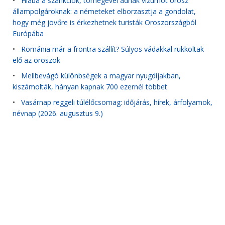
•
Hiába a szankciók, tömegével adnak vízumot orosz
állampolgároknak: a németeket elborzasztja a gondolat,
hogy még jövőre is érkezhetnek turisták Oroszországból
Európába
•
Románia már a frontra szállít? Súlyos vádakkal rukkoltak
elő az oroszok
•
Mellbevágó különbségek a magyar nyugdíjakban,
kiszámolták, hányan kapnak 700 ezernél többet
•
Vasárnap reggeli túlélőcsomag: időjárás, hírek, árfolyamok,
névnap (2026. augusztus 9.)