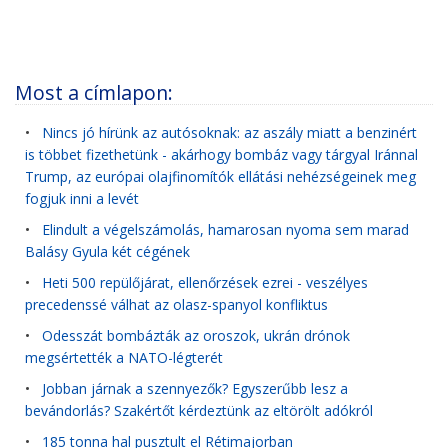
Most a címlapon:
•
Nincs jó hírünk az autósoknak: az aszály miatt a benzinért
is többet fizethetünk - akárhogy bombáz vagy tárgyal Iránnal
Trump, az európai olajfinomítók ellátási nehézségeinek meg
fogjuk inni a levét
•
Elindult a végelszámolás, hamarosan nyoma sem marad
Balásy Gyula két cégének
•
Heti 500 repülőjárat, ellenőrzések ezrei - veszélyes
precedenssé válhat az olasz-spanyol konfliktus
•
Odesszát bombázták az oroszok, ukrán drónok
megsértették a NATO-légterét
•
Jobban járnak a szennyezők? Egyszerűbb lesz a
bevándorlás? Szakértőt kérdeztünk az eltörölt adókról
•
185 tonna hal pusztult el Rétimajorban