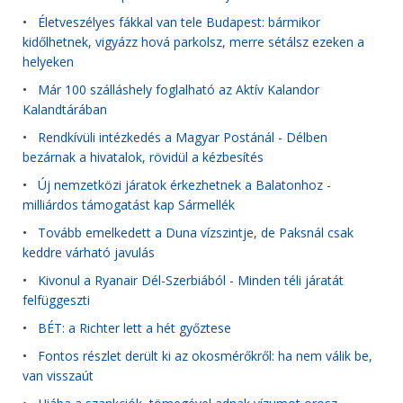
•
Életveszélyes fákkal van tele Budapest: bármikor
kidőlhetnek, vigyázz hová parkolsz, merre sétálsz ezeken a
helyeken
•
Már 100 szálláshely foglalható az Aktív Kalandor
Kalandtárában
•
Rendkívüli intézkedés a Magyar Postánál - Délben
bezárnak a hivatalok, rövidül a kézbesítés
•
Új nemzetközi járatok érkezhetnek a Balatonhoz -
milliárdos támogatást kap Sármellék
•
Tovább emelkedett a Duna vízszintje, de Paksnál csak
keddre várható javulás
•
Kivonul a Ryanair Dél-Szerbiából - Minden téli járatát
felfüggeszti
•
BÉT: a Richter lett a hét győztese
•
Fontos részlet derült ki az okosmérőkről: ha nem válik be,
van visszaút