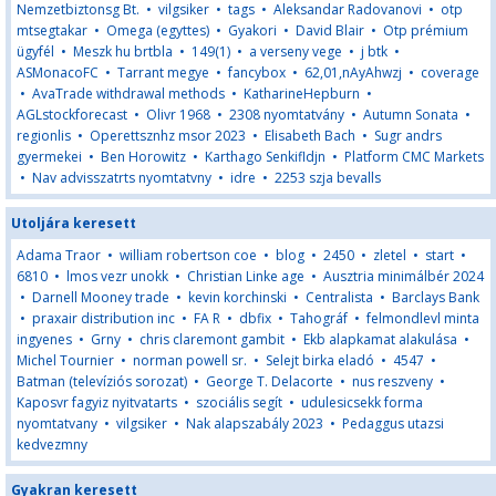
Nemzetbiztonsg Bt.
•
vilgsiker
•
tags
•
Aleksandar Radovanovi
•
otp
mtsegtakar
•
Omega (egyttes)
•
Gyakori
•
David Blair
•
Otp prémium
ügyfél
•
Meszk hu brtbla
•
149(1)
•
a verseny vege
•
j btk
•
ASMonacoFC
•
Tarrant megye
•
fancybox
•
62,01,nAyAhwzj
•
coverage
•
AvaTrade withdrawal methods
•
KatharineHepburn
•
AGLstockforecast
•
Olivr 1968
•
2308 nyomtatvány
•
Autumn Sonata
•
regionlis
•
Operettsznhz msor 2023
•
Elisabeth Bach
•
Sugr andrs
gyermekei
•
Ben Horowitz
•
Karthago Senkifldjn
•
Platform CMC Markets
•
Nav advisszatrts nyomtatvny
•
idre
•
2253 szja bevalls
Utoljára keresett
Adama Traor
•
william robertson coe
•
blog
•
2450
•
zletel
•
start
•
6810
•
lmos vezr unokk
•
Christian Linke age
•
Ausztria minimálbér 2024
•
Darnell Mooney trade
•
kevin korchinski
•
Centralista
•
Barclays Bank
•
praxair distribution inc
•
FA R
•
dbfix
•
Tahográf
•
felmondlevl minta
ingyenes
•
Grny
•
chris claremont gambit
•
Ekb alapkamat alakulása
•
Michel Tournier
•
norman powell sr.
•
Selejt birka eladó
•
4547
•
Batman (televíziós sorozat)
•
George T. Delacorte
•
nus reszveny
•
Kaposvr fagyiz nyitvatarts
•
szociális segít
•
udulesicsekk forma
nyomtatvany
•
vilgsiker
•
Nak alapszabály 2023
•
Pedaggus utazsi
kedvezmny
Gyakran keresett