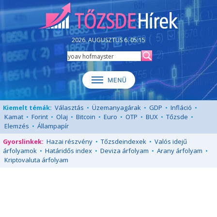
2026. AUGUSZTUS 6. 05:15
Kiemelt témák:
Választás
•
Üzemanyagárak
•
GDP
•
Infláció
•
Kamat
•
Forint
•
Olaj
•
Bitcoin
•
Euro
•
OTP
•
BUX
•
Tőzsde
•
Elemzés
•
Állampapír
Gyorslinkek:
Hazai részvény
•
Tőzsdeindexek
•
Valós idejű
árfolyamok
•
Határidős index
•
Deviza árfolyam
•
Arany árfolyam
•
Kriptovaluta árfolyam