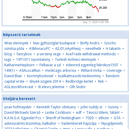
Népszerű tartalmak
Wise vlemnyek
•
Nav gyflszolglat budapest
•
Bnffy Andrs
•
Szocho
szmtsa plda
•
ASMonacoFC
•
62,01,nAyAhwzj
•
nevelhetk
•
A takartn
•
blog
•
fancybox
•
a verseny vege
•
AvaTrade withdrawal methods
•
tags
•
19T1011 nyomtatvny
•
Turkish Airlines vlemnyek
•
KatharineHepburn
•
Felkavar a szl
•
edenred egyenleg lekrdezs1507
•
149(1)
•
ASALocalRun
•
medicago arborea
•
Willard mrka
•
coverage
•
David Blair
•
kormnytisztvisel
•
kzalkalmazotti kedvezmny
•
Random
capital erste
•
slnyek szigete 2014
•
Redbridge kerlet
•
flek
•
AGLstockforecast
•
St elevci jelentse
•
Olh Sndor
Utoljára keresett
yoav hofmayster
•
Kenneth Taylor obituary
•
john ruddy sr.
•
Iszony
•
David Michaels Szerző
•
Leslie Cockburn
•
edf
•
Távozz tőlem, Sátán!
•
K.A.N.G.A. Egyeslet Pcs
•
Sheriff of Nottingham
•
7020
•
elhizni
•
GTA
•
advisszatrits kiszmitsa, kalkultor
•
Vademberek hajszája
•
Nyugdjemels
2023 kalkulator
•
Chantal Conlin
•
imre
•
Leroy cafe
•
paribas
•