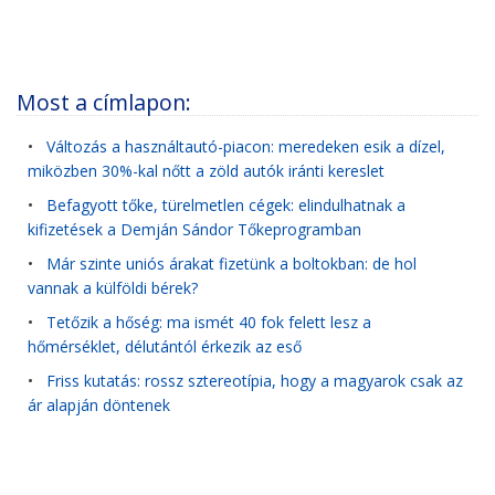
Most a címlapon:
•
Változás a használtautó-piacon: meredeken esik a dízel,
miközben 30%-kal nőtt a zöld autók iránti kereslet
•
Befagyott tőke, türelmetlen cégek: elindulhatnak a
kifizetések a Demján Sándor Tőkeprogramban
•
Már szinte uniós árakat fizetünk a boltokban: de hol
vannak a külföldi bérek?
•
Tetőzik a hőség: ma ismét 40 fok felett lesz a
hőmérséklet, délutántól érkezik az eső
•
Friss kutatás: rossz sztereotípia, hogy a magyarok csak az
ár alapján döntenek