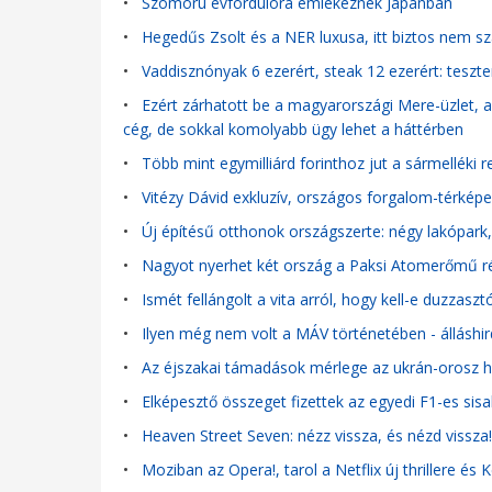
•
Szomorú évfordulóra emlékeznek Japánban
•
Hegedűs Zsolt és a NER luxusa, itt biztos nem szál
•
Vaddisznónyak 6 ezerért, steak 12 ezerért: teszt
•
Ezért zárhatott be a magyarországi Mere-üzlet, a 
cég, de sokkal komolyabb ügy lehet a háttérben
•
Több mint egymilliárd forinthoz jut a sármelléki r
•
Vitézy Dávid exkluzív, országos forgalom-térképe 
•
Új építésű otthonok országszerte: négy lakópark,
•
Nagyot nyerhet két ország a Paksi Atomerőmű rés
•
Ismét fellángolt a vita arról, hogy kell-e duzzas
•
Ilyen még nem volt a MÁV történetében - álláshird
•
Az éjszakai támadások mérlege az ukrán-orosz ha
•
Elképesztő összeget fizettek az egyedi F1-es si
•
Heaven Street Seven: nézz vissza, és nézd vissza
•
Moziban az Opera!, tarol a Netflix új thrillere és