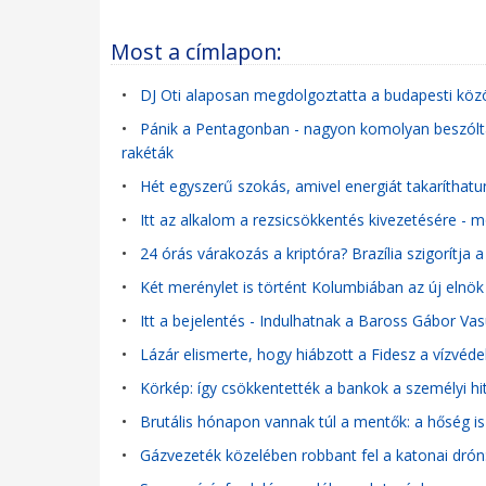
Most a címlapon:
•
DJ Oti alaposan megdolgoztatta a budapesti köz
•
Pánik a Pentagonban - nagyon komolyan beszóltak 
rakéták
•
Hét egyszerű szokás, amivel energiát takarítha
•
Itt az alkalom a rezsicsökkentés kivezetésére - 
•
24 órás várakozás a kriptóra? Brazília szigorítja a
•
Két merénylet is történt Kolumbiában az új elnök 
•
Itt a bejelentés - Indulhatnak a Baross Gábor Vasú
•
Lázár elismerte, hogy hiábzott a Fidesz a vízvé
•
Körkép: így csökkentették a bankok a személyi hi
•
Brutális hónapon vannak túl a mentők: a hőség is
•
Gázvezeték közelében robbant fel a katonai drón