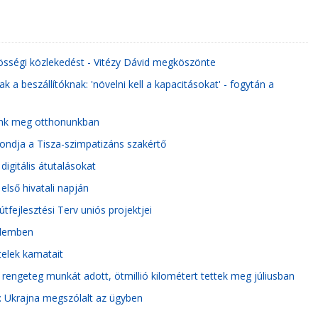
össégi közlekedést - Vitézy Dávid megköszönte
a beszállítóknak: 'növelni kell a kapacitásokat' - fogytán a
tunk meg otthonunkban
mondja a Tisza-szimpatizáns szakértő
 digitális átutalásokat
első hivatali napján
tfejlesztési Terv uniós projektjei
delemben
telek kamatait
 rengeteg munkát adott, ötmillió kilométert tettek meg júliusban
: Ukrajna megszólalt az ügyben