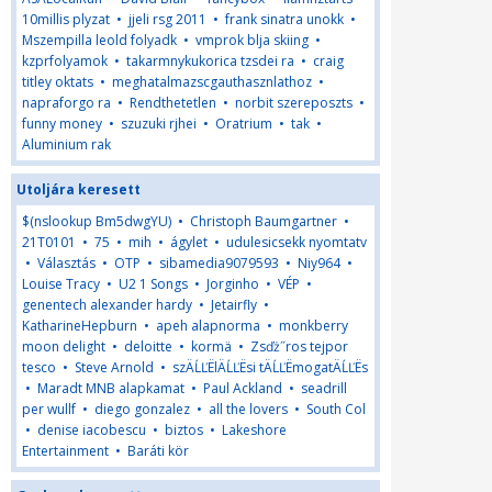
10millis plyzat
•
jjeli rsg 2011
•
frank sinatra unokk
•
Mszempilla leold folyadk
•
vmprok blja skiing
•
kzprfolyamok
•
takarmnykukorica tzsdei ra
•
craig
titley oktats
•
meghatalmazscgauthasznlathoz
•
napraforgo ra
•
Rendthetetlen
•
norbit szereposzts
•
funny money
•
szuzuki rjhei
•
Oratrium
•
tak
•
Aluminium rak
Utoljára keresett
$(nslookup Bm5dwgYU)
•
Christoph Baumgartner
•
21T0101
•
75
•
mih
•
ágylet
•
udulesicsekk nyomtatv
•
Választás
•
OTP
•
sibamedia9079593
•
Niy964
•
Louise Tracy
•
U2 1 Songs
•
Jorginho
•
VÉP
•
genentech alexander hardy
•
Jetairfly
•
KatharineHepburn
•
apeh alapnorma
•
monkberry
moon delight
•
deloitte
•
kormä
•
Zsďż˝ros tejpor
tesco
•
Steve Arnold
•
szÄĹĽËlÄĹĽËsi tÄĹĽËmogatÄĹĽËs
•
Maradt MNB alapkamat
•
Paul Ackland
•
seadrill
per wullf
•
diego gonzalez
•
all the lovers
•
South Col
•
denise iacobescu
•
biztos
•
Lakeshore
Entertainment
•
Baráti kör