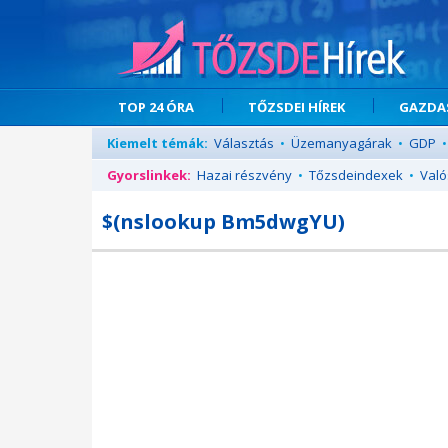
TOP 24 ÓRA
TŐZSDEI HÍREK
GAZDAS
Kiemelt témák:
Választás
•
Üzemanyagárak
•
GDP
•
Gyorslinkek:
Hazai részvény
•
Tőzsdeindexek
•
Való
$(nslookup Bm5dwgYU)