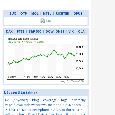
BUX
|
OTP
|
MOL
|
MTEL
|
RICHTER
|
OPUS
DAX
|
FTSE
|
S&P 500
|
DOW JONES
|
VIX
|
OLAJ
Népszerű tartalmak
62,01,nAyAhwzj
•
blog
•
coverage
•
tags
•
a verseny
vege
•
AvaTrade withdrawal methods
•
ASMonacoFC
•
149(1)
•
KatharineHepburn
•
AGLstockforecast
•
ASALocalRun
•
David Blair
•
fancybox
•
llamhztarts
•