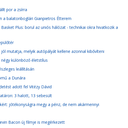
lt por a zsírra
en a balatonboglári Gianpietros Étterem
Basket Plus: borul az uniós hálózat - technikai okra hivatkozik a
epülőtér
jól mutatja, melyik autópályát kellene azonnal kibővíteni
 négy különböző életstílus
zleges leállításán
ztómű a Dunára
etést adott fel Vitézy Dávid
táron: 3 halott, 13 sebesült
sakért: jótékonyságra megy a pénz, de nem akármennyi
!
 Kevin Bacon új filmje is megérkezett