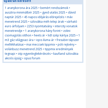
Gyakran keresett
1 aranykorona ára 2025
•
bemért rendszámok
•
ausztria minimálbér 2025
•
gyed utalás 2025
•
dávid
naptár 2025
•
45 napos időjárás előrejelzés
•
máv
menetrend 2025
•
szlovákia méh telep árak
•
várható
euro árfolyam
•
2253 nyomtatvány
•
intercity vonatok
menetrendje
•
1 aranykorona hány forint
•
zokni
csomagolás otthon
•
heets ár
•
lidl szép kártya 2025
•
1
m3 gáz világpiaci ára
•
iqos iluma ár
•
fresubin tápszer
mellékhatásai
•
mai meccsek tippmix
•
pöli rejtvény
•
volánbusz menetrend 2025
•
tippmix eredmények
tegnapi
•
otp egyenleglekérdezés
•
kaufland szlovákia
akciós újság
•
opus forum