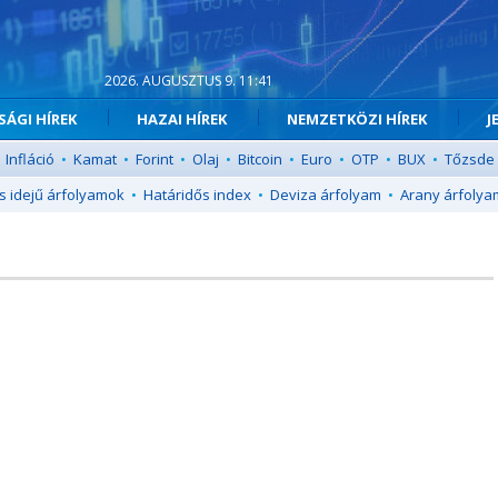
2026. AUGUSZTUS 9. 11:41
ÁGI HÍREK
HAZAI HÍREK
NEMZETKÖZI HÍREK
J
Infláció
•
Kamat
•
Forint
•
Olaj
•
Bitcoin
•
Euro
•
OTP
•
BUX
•
Tőzsde
s idejű árfolyamok
•
Határidős index
•
Deviza árfolyam
•
Arany árfolya