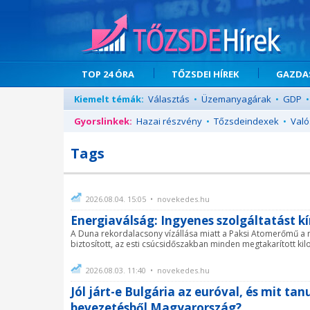
TOP 24 ÓRA
TŐZSDEI HÍREK
GAZDAS
Kiemelt témák:
Választás
•
Üzemanyagárak
•
GDP
•
Gyorslinkek:
Hazai részvény
•
Tőzsdeindexek
•
Való
Tags
2026.08.04. 15:05 • novekedes.hu
Energiaválság: Ingyenes szolgáltatást kí
A Duna rekordalacsony vízállása miatt a Paksi Atomerőmű a na
biztosított, az esti csúcsidőszakban minden megtakarított kil
2026.08.03. 11:40 • novekedes.hu
Jól járt-e Bulgária az euróval, és mit tan
bevezetésből Magyarország?