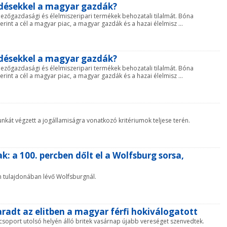
désekkel a magyar gazdák?
mezőgazdasági és élelmiszeripari termékek behozatali tilalmát. Bóna
rint a cél a magyar piac, a magyar gazdák és a hazai élelmisz ...
désekkel a magyar gazdák?
mezőgazdasági és élelmiszeripari termékek behozatali tilalmát. Bóna
rint a cél a magyar piac, a magyar gazdák és a hazai élelmisz ...
unkát végzett a jogállamiságra vonatkozó kritériumok teljese terén.
: a 100. percben dőlt el a Wolfsburg sorsa,
n tulajdonában lévő Wolfsburgnál.
adt az elitben a magyar férfi hokiválogatott
i csoport utolsó helyén álló britek vasárnap újabb vereséget szenvedtek.