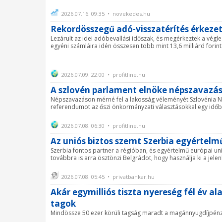
2026.07.16. 09:35 • novekedes.hu
Rekordösszegű adó-visszatérítés érkeze
Lezárult az idei adóbevallási időszak, és megérkeztek a vég
egyéni számláira idén összesen több mint 13,6 milliárd forint 
2026.07.09. 22:00 • profitline.hu
A szlovén parlament elnöke népszavazá
Népszavazáson mérné fel a lakosság véleményét Szlovénia NA
referendumot az őszi önkormányzati választásokkal egy időbe
2026.07.08. 06:30 • profitline.hu
Az uniós biztos szernt Szerbia egyértelm
Szerbia fontos partner a régióban, és egyértelmű európai uni
továbbra is arra ösztönzi Belgrádot, hogy használja ki a jelenl
2026.07.08. 05:45 • privatbankar.hu
Akár egymilliós tiszta nyereség fél év 
tagok
Mindössze 50 ezer körüli tagság maradt a magánnyugdíjpénztá