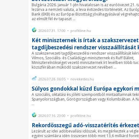
Bulgária 2026. január 1-jén hivatalosan is az euróövezet 21. ta
lezárva a nemzeti valuta, a leva évtizedes történetét. Az Eur
Bank (EKB) és az Európai Bizottság jóváhagyásával végrehajto
az elmúlt fél év tapaszt ...
2026.07.31. 17:00 • profitline.hu
Két miniszternek is írtak a szakszervezet
tagdíjbeszedési rendszer visszaállítását 
A szakszervezeti tagdíjbeszedési rendszer visszaállítását kér
Vilmos, Szociális- és Családügyi miniszternek és Ruff Bálint,
Miniszterelnökséget vezető miniszternek írt levélben több tuca
közszférában működő szakszervezet nevében ...
2026.07.26. 06:05 • novekedes.hu
Súlyos gondokkal küzd Európa egykori 
A szociális, oktatási és jóléti szempontból mintaállamnak t
Spanyolországban, Görögországban vagy Kolumbiában. A NATO
...
2026.07.16. 23:00 • profitline.hu
Rekordösszegű adó-visszatérítés érkeze
Lezárult az idei adóbevallási időszak, és megérkeztek a vég
egyéni számláira idén összesen több mint 13,6 milliárd forint 