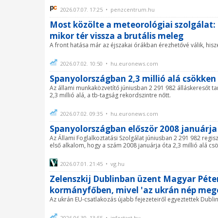
2026.07.07. 17:25 • penzcentrum.hu
Most közölte a meteorológiai szolgálat: 
mikor tér vissza a brutális meleg
A front hatása már az éjszakai órákban érezhetővé válik, his
2026.07.02. 10:50 • hu.euronews.com
Spanyolországban 2,3 millió alá csökke
Az állami munkaközvetítő júniusban 2 291 982 álláskeresőt ta
2,3 millió alá, a tb-tagság rekordszintre nőtt.
2026.07.02. 09:35 • hu.euronews.com
Spanyolországban először 2008 januárja 
Az Állami Foglalkoztatási Szolgálat júniusban 2 291 982 regisz
első alkalom, hogy a szám 2008 januárja óta 2,3 millió alá csök
2026.07.01. 21:45 • vg.hu
Zelenszkij Dublinban üzent Magyar Péte
kormányfőben, mivel 'az ukrán nép meg
Az ukrán EU-csatlakozás újabb fejezeteiről egyeztettek Dubli
2026.06.30. 13:55 • infostart.hu