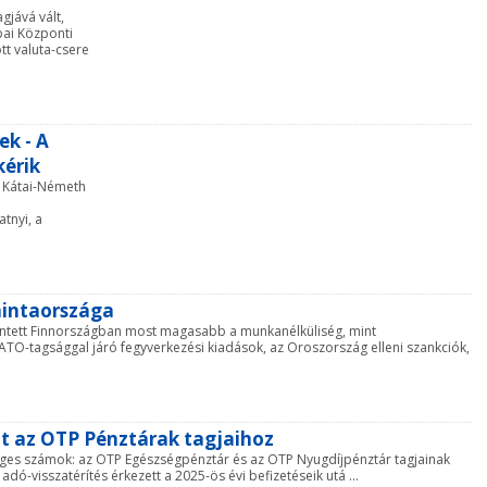
gjává vált,
ópai Központi
tt valuta-csere
ek - A
kérik
i Kátai-Németh
tnyi, a
mintaországa
ekintett Finnországban most magasabb a munkanélküliség, mint
-tagsággal járó fegyverkezési kiadások, az Oroszország elleni szankciók,
tt az OTP Pénztárak tagjaihoz
leges számok: az OTP Egészségpénztár és az OTP Nyugdíjpénztár tagjainak
adó-visszatérítés érkezett a 2025-ös évi befizetéseik utá ...