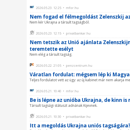
2026.05.23. 12:25 • mfor.hu
Nem fogad el félmegoldást Zelenszkij a
Nem kér Ukrajna a társult tagságból.
2026.05.23. 12:15 • privatbankar.hu
Nem tetszik az Unió ajánlata Zelenszkij
teremtette esélyt
Nem elég a társult tagság.
2026.05.22. 21:05 • penzcentrum.hu
Váratlan fordulat: mégsem lép ki Magy
Teljes fordulatot vett az ügy: az új kabinet már nem akarja 
2026.05.21. 10:40 • mfor.hu
Be is lépne az unióba Ukrajna, de kinn i
Társult tagsági státuszt adnának Kijevnek.
2026.05.21. 10:30 • privatbankar.hu
Itt a megoldás Ukrajna uniós tagságára