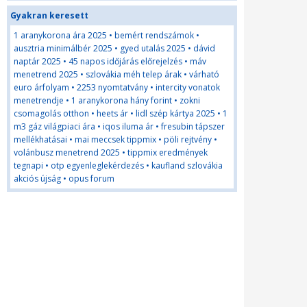
Gyakran keresett
1 aranykorona ára 2025
•
bemért rendszámok
•
ausztria minimálbér 2025
•
gyed utalás 2025
•
dávid
naptár 2025
•
45 napos időjárás előrejelzés
•
máv
menetrend 2025
•
szlovákia méh telep árak
•
várható
euro árfolyam
•
2253 nyomtatvány
•
intercity vonatok
menetrendje
•
1 aranykorona hány forint
•
zokni
csomagolás otthon
•
heets ár
•
lidl szép kártya 2025
•
1
m3 gáz világpiaci ára
•
iqos iluma ár
•
fresubin tápszer
mellékhatásai
•
mai meccsek tippmix
•
pöli rejtvény
•
volánbusz menetrend 2025
•
tippmix eredmények
tegnapi
•
otp egyenleglekérdezés
•
kaufland szlovákia
akciós újság
•
opus forum