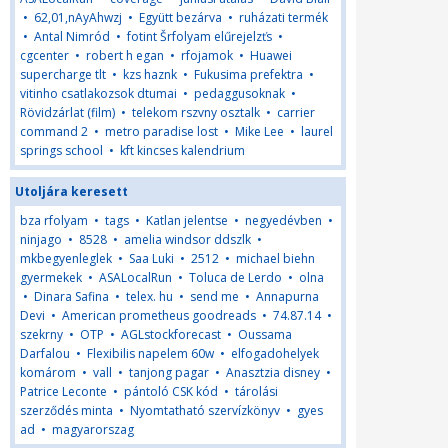
•
62,01,nAyAhwzj
•
Együtt bezárva
•
ruházati termék
•
Antal Nimród
•
fotint Šrfolyam elűrejelzťs
•
cgcenter
•
robert h egan
•
rfojamok
•
Huawei
supercharge tlt
•
kzs haznk
•
Fukusima prefektra
•
vitinho csatlakozsok dtumai
•
pedaggusoknak
•
Rövidzárlat (film)
•
telekom rszvny osztalk
•
carrier
command 2
•
metro paradise lost
•
Mike Lee
•
laurel
springs school
•
kft kincses kalendrium
Utoljára keresett
bza rfolyam
•
tags
•
Katlan jelentse
•
negyedévben
•
ninjago
•
8528
•
amelia windsor ddszlk
•
mkbegyenleglek
•
Saa Luki
•
2512
•
michael biehn
gyermekek
•
ASALocalRun
•
Toluca de Lerdo
•
olna
•
Dinara Safina
•
telex. hu
•
send me
•
Annapurna
Devi
•
American prometheus goodreads
•
74.87.14
•
szekrny
•
OTP
•
AGLstockforecast
•
Oussama
Darfalou
•
Flexibilis napelem 60w
•
elfogadohelyek
komárom
•
vall
•
tanjong pagar
•
Anasztzia disney
•
Patrice Leconte
•
pántoló CSK kód
•
tárolási
szerződés minta
•
Nyomtatható szervízkönyv
•
gyes
ad
•
magyarorszag