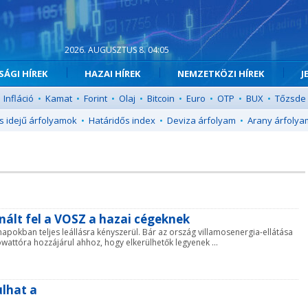
2026. AUGUSZTUS 8. 04:05
ÁGI HÍREK
HAZAI HÍREK
NEMZETKÖZI HÍREK
J
Infláció
•
Kamat
•
Forint
•
Olaj
•
Bitcoin
•
Euro
•
OTP
•
BUX
•
Tőzsde
s idejű árfolyamok
•
Határidős index
•
Deviza árfolyam
•
Arany árfolya
nált fel a VOSZ a hazai cégeknek
pokban teljes leállásra kényszerül. Bár az ország villamosenergia-ellátása
owattóra hozzájárul ahhoz, hogy elkerülhetők legyenek ...
ulhat a