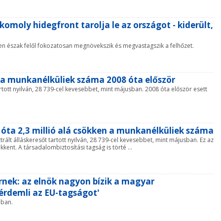
komoly hidegfront tarolja le az országot - kiderült,
zen észak felől fokozatosan megnövekszik és megvastagszik a felhőzet.
n a munkanélküliek száma 2008 óta először
rtott nyilván, 28 739-cel kevesebbet, mint májusban. 2008 óta először esett
óta 2,3 millió alá csökken a munkanélküliek száma
trált álláskeresőt tartott nyilván, 28 739-cel kevesebbet, mint májusban. Ez az
kent. A társadalombiztosítási tagság is törté ...
rnek: az elnök nagyon bízik a magyar
érdemli az EU-tagságot'
nban.