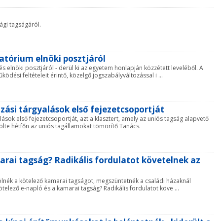
gi tagságáról.
atórium elnöki posztjáról
 elnöki posztjáról - derül ki az egyetem honlapján közzétett leveléből. A
ési feltételeit érintő, közelgő jogszabályváltozással i ...
zási tárgyalások első fejezetcsoportját
ások első fejezetcsoportját, azt a klasztert, amely az uniós tagság alapvető
ölte hétfőn az uniós tagállamokat tömörítő Tanács.
rai tagság? Radikális fordulatot követelnek az
rölnék a kötelező kamarai tagságot, megszüntetnék a családi házaknál
elező e-napló és a kamarai tagság? Radikális fordulatot köve ...