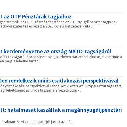
tt az OTP Pénztárak tagjaihoz
leges számok: az OTP Egészségpénztár és az OTP Nyugdíjpénztár tagjainak
adó-visszatérítés érkezett a 2025-ös évi befizetéseik utá ...
st kezdeményezne az ország NATO-tagságáról
TO-tagságáról Zoran Stevanovic, a szlovén parlament elnöke, és szerinte a
n meg is lehetne tartani.
űen rendelkezik uniós csatlakozási perspektívával
ós csatlakozási perspektívával rendelkezik, ezért az Európai Bizottság ezért
egi lehetőséget az uniós tagság felé vezető úton - ...
alatt: hatalmasat kaszáltak a magánnyugdíjpénztári
rakban, ők viszont nagyon jól jártak az idén.