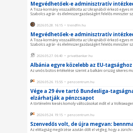
Megvédhetőek-e adminisztratív intézke
A Tisza-kormány visszaállította az Ukrajnából érkező egyes 
Szabolcs agrár- és élelmiszergazdaságért felelős miniszter sze
2026.05.28. 16:15 • trendfm.hu
Megvédhetőek-e adminisztratív intézke
A Tisza-kormány visszaállította az Ukrajnából érkező egyes 
Szabolcs agrár- és élelmiszergazdaságért felelős miniszter sze
2026.05.27. 06:40 • privatbankar.hu
Albánia egyre közelebb az EU-tagsághoz
Az uniós biztos értékelése szerint a balkáni ország sikeres m
2026.05.26. 15:55 • penzcentrum.hu
Vége a 29 éve tartó Bundesliga-tagságnak
elzárhatják a pénzcsapot
A történelmi kiesés komoly változásokat indít el a Volkswage
2026.05.24. 19:15 • penzcentrum.hu
Szenvedős volt, de újra megvan: bennmar
Az elittagság megőrzése azután dőlt el végleg, hogy a zürich