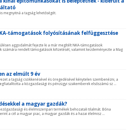
a kínai építőmunkásokat is beléptetnék - kiderült a
káltató
is megnyitná a tagság lehetőségét.
NKA-támogatások folyósításának felfüggesztése
űlésen aggodalmát fejezte ki a már megítélt NKA-támogatások
szek számára rendelt támogatások kifizetését, valamint kezdeményezte a Mag
n az elmúlt 9 év
vezet a tagság csökkenésével és öregedésével kénytelen szembenézni, a
gfiatalította a közgazdasági és pénzügyi szakemberek elsőszámú sz ...
désekkel a magyar gazdák?
mezőgazdasági és élelmiszeripari termékek behozatali tilalmát. Bóna
rint a cél a magyar piac, a magyar gazdák és a hazai élelmisz ...