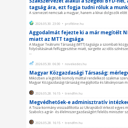
Szakszervezet alakul a szegedi BYD-nél, 
tagság ára, ezt fogja tudni róluk a mun
A szervezet nemcsak a magyar, hanem a kínai dolgozók előtt 
2026.05.30. 23:00 • profitline.hu
Aggodalmát fejezte ki a már megítélt 
miatt az MTT tagsága
A Magyar Teátrumi Társaság (MTT) tagsága a szombati közgy
folyósításának felfüggesztése miatt, sürgette az idős színé
...
2026.05.30. 06:30 • novekedes.hu
Magyar Közgazdasági Társaság: mérlege
Miközben a legtöbb komoly múlttal rendelkező szakmai szer
Magyar Közgazdasági társaság megújította és látványosan me
2026.05.28. 16:15 • trendfm.hu
Megvédhetőek-e adminisztratív intézke
A Tisza-kormány visszaállította az Ukrajnából érkező egyes 
Szabolcs agrár- és élelmiszergazdaságért felelős miniszter sze
2026.05.28. 16:15 • trendfm.hu