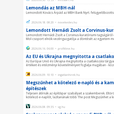
Lemondás az MBH-nál
Lemondott Kovács Árpád az MBH Bank Nyrt. felügyelőbizottsá
2026.06.18. 08:20 • novekedes.hu
Lemondott Hernádi Zsolt a Corvinus-kur
Lemondott Hernádi Zsolt a Corvinus-kuratóriumi tagságáról és
Mol-csoport elnök-vezérigazgatója a döntését az egyetem működ
2026.06.16. 06:00 • profitline.hu
Az EU és Ukrajna megnyitotta a csatlako
Az Európai Unió és Ukrajna megnyitotta a csatlakozási tárgyal
értékeit és intézményi követelményeit foglalja magában - köz
2026.06.09. 10:10 • ingatlanhirek.hu
Megszűnhet a kötelező e-napló és a kama
építészek
Teljesen átírnák az építőipar szabályait a szakemberek. Eltö
kötelező e-naplót, lazítanának több The post Megszűnhet a köt
2026.06.08. 09:35 • vg.hu