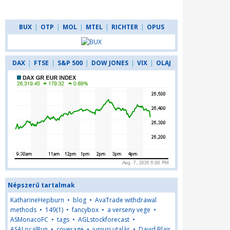
BUX
|
OTP
|
MOL
|
MTEL
|
RICHTER
|
OPUS
DAX
|
FTSE
|
S&P 500
|
DOW JONES
|
VIX
|
OLAJ
Népszerű tartalmak
KatharineHepburn
•
blog
•
AvaTrade withdrawal
methods
•
149(1)
•
fancybox
•
a verseny vege
•
ASMonacoFC
•
tags
•
AGLstockforecast
•
ASALocalRun
•
coverage
•
juniusi utalás
•
David Blair