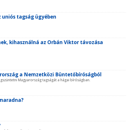
z uniós tagság ügyében
nek, kihasználná az Orbán Viktor távozása
arország a Nemzetközi Büntetőbíróságból
megszüntetni Magyarország tagságát a hágai bíróságban.
s maradna?
?