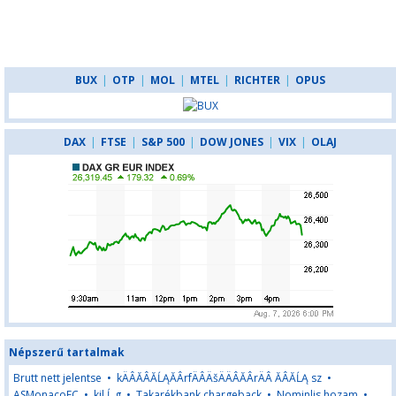
BUX
|
OTP
|
MOL
|
MTEL
|
RICHTER
|
OPUS
DAX
|
FTSE
|
S&P 500
|
DOW JONES
|
VIX
|
OLAJ
Népszerű tartalmak
Brutt nett jelentse
•
kÄÂĂÂĂĹĄĂÂrfÄÂÄšÄÄÂĂÂrÄÂ ĂÂĂĹĄ sz
•
ASMonacoFC
•
kil Ĺ g
•
Takarékbank chargeback
•
Nominlis hozam
•