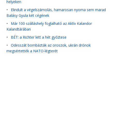
helyeken
•
Elindult a végelszámolás, hamarosan nyoma sem marad
Balásy Gyula két cégének
•
Már 100 szálláshely foglalható az Aktív Kalandor
Kalandtárában
•
BÉT: a Richter lett a hét győztese
•
Odesszát bombázták az oroszok, ukrán drónok
megsértették a NATO-légterét