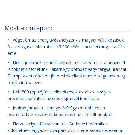
Most a címlapon:
•
Véget ért az energiavészhelyzet - a magyar vállalkozások
összefogása több mint 145 000 kWh csúcsidei megtakarítást
ért el
•
Nincs jó hírünk az autósoknak: az aszály miatt a benzinért
is többet fizethetünk - akárhogy bombáz vagy tárgyal Iránnal
Trump, az európai olajfinomítók ellátási nehézségeinek meg
fogjuk inni a levét
•
Heti 500 repülőjárat, ellenőrzések ezrei - veszélyes
precedenssé válhat az olasz-spanyol konfliktus
•
Jobban járnak a szennyezők? Egyszerűbb lesz a
bevándorlás? Szakértőt kérdeztünk az eltörölt adókról
•
Életveszélyes fákkal van tele Budapest: bármikor
kidőlhetnek, vigyázz hová parkolsz, merre sétálsz ezeken a