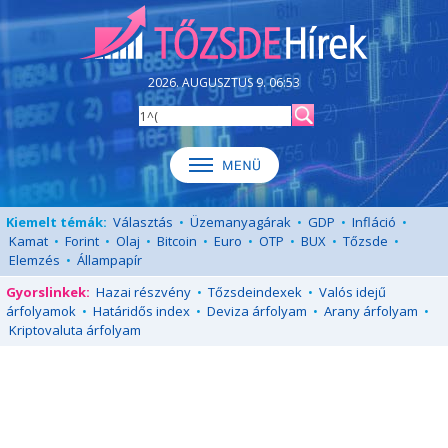
2026. AUGUSZTUS 9. 06:53
Kiemelt témák:
Választás
•
Üzemanyagárak
•
GDP
•
Infláció
•
Kamat
•
Forint
•
Olaj
•
Bitcoin
•
Euro
•
OTP
•
BUX
•
Tőzsde
•
Elemzés
•
Állampapír
Gyorslinkek:
Hazai részvény
•
Tőzsdeindexek
•
Valós idejű
árfolyamok
•
Határidős index
•
Deviza árfolyam
•
Arany árfolyam
•
Kriptovaluta árfolyam