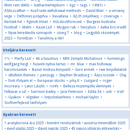
Mvm ram diktls
•
KatharineHepburn
•
tigz
•
tags
•
149(1)
•
ASALocalRun
•
AvaTrade withdrawal methods
•
David Blair
•
a verseny
vege
•
Deftones polyphia
•
bevallasa
•
62,01,nAyAhwzj
•
coverage
•
Kertsek hd
•
Rgimdi trtnet
•
AGLstockforecast
•
Burgess Australia
football
•
Malm
•
Kazal Lszl
•
Mogyor rak
•
fancybox
•
kalka bcs vradtl
•
Nyse kereskedsi sznnapok
•
szveg 7
•
blog
•
Legjobb részvények
2023
•
forintban
•
Tanulmny a nkrl
Utoljára keresett
1^(
•
Pterfy Lszl
•
Mi a fasizmus
•
MFK Zempln Michalovce
•
hometogo
wolfgang heigl
•
husveti nyitva tartas
•
mr. blue
•
max holloway
harcmvszetek
•
Bazsó Andrea könyvelő
•
Euro ermek
•
rwe lenyvllalatok
•
vBulletin themes
•
penzugy
•
Stephen Strasburg
•
ĂĄru tozsde
•
Olaj
•
font rfolyam el
•
European stocks
•
pÄą tl
•
Liutgard
•
roger
mccreary
•
Lator László
•
­ronfx
•
Belleza mszempilla vlemnyek
•
Felkavar a szl
•
harrison bailey
•
Jace Peterson
•
Edda 34
•
edc
•
trafi
•
Gyakori
•
vilgsiker
•
lotpolishairlines
•
michael taylor
•
Szoftverfejleszt tanfolyam
Gyakran keresett
1 aranykorona ára 2025
•
bemért rendszámok
•
ausztria minimálbér 2025
•
gyed utalás 2025
•
dávid naptár 2025
•
45 napos időjárás előrejelzés
•