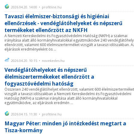
2026.04.20. 14:00 • profitline.hu
Tavaszi élelmiszer-biztonsági és higiéniai
ellenőrzések - vendéglátóhelyeket és népszerű
termékeket ellenőrzött az NKFH
A Nemzeti Kereskedelmi és Fogyasztóvédelmi Hatóság (NKFH) a szakmai
irányítása alatt álló kormányhivatalokkal együttműködve 240 vendéglátóhely
ellenőrzött, valamint 600 élelmiszerterméket vizsgált a tavaszi időszakban. A
eljárások eredményeként ös ...
2026.04.20. 10:15 • novekedes.hu
Vendéglátóhelyeket és népszerű
élelmiszertermékeket ellenőrzött a
fogyasztóvédelmi hatóság
Összesen 240 vendéglátóhelyet ellenőrzött, valamint 600 élelmiszerterméke
vizsgált a tavaszi időszakban a Nemzeti Kereskedelmi és Fogyasztóvédelmi
Hatóság (NKFH) a szakmai irányítása alatt álló kormányhivatalokkal
együttműködve, az eljárások eredmén ...
2026.04.15. 11:30 • profitline.hu
Magyar Péter: minden jó intézkedést megtart a
Tisza-kormány