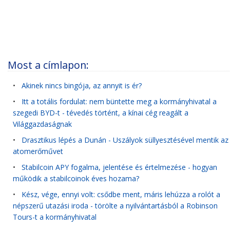
Most a címlapon:
•
Akinek nincs bingója, az annyit is ér?
•
Itt a totális fordulat: nem büntette meg a kormányhivatal a
szegedi BYD-t - tévedés történt, a kínai cég reagált a
Világgazdaságnak
•
Drasztikus lépés a Dunán - Uszályok süllyesztésével mentik az
atomerőművet
•
Stabilcoin APY fogalma, jelentése és értelmezése - hogyan
működik a stabilcoinok éves hozama?
•
Kész, vége, ennyi volt: csődbe ment, máris lehúzza a rolót a
népszerű utazási iroda - törölte a nyilvántartásból a Robinson
Tours-t a kormányhivatal