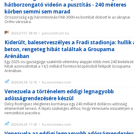
hátborzongató videón a pusztítás - 240 méteres
körben semmi sem marad
Oroszország egy háromtonnás FAB-3000-es bombát dobott le az ukrajnai
Orihiv városára.
2026.07.07. 08:45 • penzcentrum.hu
Kiderült, balesetveszélyes a Fradi stadionja: hullik 
beton, rengeteg hibát találtak a Groupama
Arénában
Egy 2025-ös igazságügyi szakértői vélemény alapján több mint 240 kivitelezé
hibát azonosítottak a 14,5 milliárd forintos közpénzből felépült Groupama
Arénában.
2026.06.24. 12:10 • hu.euronews.com
Venezuela a történelem eddigi legnagyobb
adósságrendezésére készül
Delcy Rodríguez ideiglenes kormánya egy 240 milliárd dolláros adósság
elismerését tervezi. A lépés szükséges ahhoz, hogy Venezuela visszatérjen a
nemzetközi piacokra.
2026.06.24. 11:50 • hu.euronews.com
Venezuela az eddigi legnagyobb adósságrendezésr