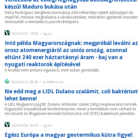
készül Maduro bukása után
Delcy Rodríguez ideiglenes kormánya 240 milliárdnyi rejtett adósságot tár
majd fel, messze meghaladva a várakozásokat, miközben igyekezik visszate
Venezuelát a nemzetközi piacok térképére.
2026.06.23. 19:00 • vg.hu
Intő példa Magyarországnak: megpróbál leválni az
orosz atomenergiáról az uniós ország, azonnal
eltűnt 240 ezer háztartásnyi áram - baj van a
nyugati reaktorok építésével
A leválás nem annyira egyszerű, mint sokan gondolják.
2026.06.13. 08:50 • profitline.hu
Ne edd meg a LIDL Dulano szalámit, coli baktériu
lehet benne!
A LIDL Magyarország Bt. Dulano Artländer szelet 240g megnevezésű termék
fogyasztói visszahívását kezdeményezte, mivel a termékben nem zárható ki
Verotoxint és Shigatoxin-termelő Escherichia coli (STEC) baktérium jelenléte.
2026.06.06. 20:35 • vg.hu
Egész Európa a magyar geotermikus kútra figyel: