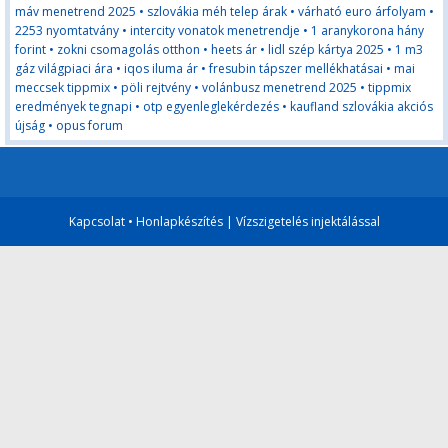
máv menetrend 2025
•
szlovákia méh telep árak
•
várható euro árfolyam
•
2253 nyomtatvány
•
intercity vonatok menetrendje
•
1 aranykorona hány
forint
•
zokni csomagolás otthon
•
heets ár
•
lidl szép kártya 2025
•
1 m3
gáz világpiaci ára
•
iqos iluma ár
•
fresubin tápszer mellékhatásai
•
mai
meccsek tippmix
•
pöli rejtvény
•
volánbusz menetrend 2025
•
tippmix
eredmények tegnapi
•
otp egyenleglekérdezés
•
kaufland szlovákia akciós
újság
•
opus forum
Kapcsolat
•
Honlapkészítés
|
Vízszigetelés injektálással