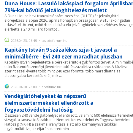
Duna House: Lassuló lakáspiaci forgalom áprilisba
79%-kal bővülő jelzáloghitelezés mellett
A Duna House havi tranzakciószám-becslése (DH-TB) és jelzáloghitel-
előrejelzése alapján 2026. április hónapban országosan 9 815 lakóingatlan
adásvétel történt, miközben a lakáscélú jelzáloghitelek szerződéses összege
elérhette a 240 milliárd forintot ...
2026.04.23. 06:45 • tozsdeforum.hu
Kapitány István 9 százalékos szja-t javasol a
minimálbérre - Évi 240 ezer maradhat pluszban
Kapitány István bejelentette a béreket érintő egyik fontos tervet. A minimálb
után fizetendő személyi jövedelemadó 9 százalékra csökkenne. A közlése
szerint ezzel évente több mint 240 ezer forinttal több maradhatna az
alacsonyabb keresetűeknél, mik ...
2026.04.20. 23:00 • profitline.hu
Vendéglátóhelyeket és népszerű
élelmiszertermékeket ellenőrzött a
fogyasztóvédelmi hatóság
Összesen 240 vendéglátóhelyet ellenőrzött, valamint 600 élelmiszerterméke
vizsgált a tavaszi időszakban a Nemzeti Kereskedelmi és Fogyasztóvédelmi
Hatóság (NKFH) a szakmai irányítása alatt álló kormányhivatalokkal
együttműködve, az eljárások eredmén ...