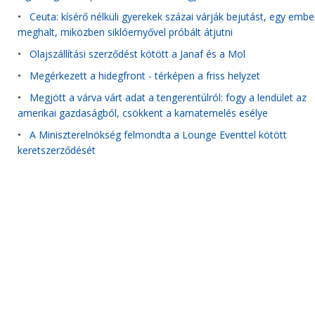
•
Ceuta: kísérő nélküli gyerekek százai várják bejutást, egy embe
meghalt, miközben siklóernyővel próbált átjutni
•
Olajszállítási szerződést kötött a Janaf és a Mol
•
Megérkezett a hidegfront - térképen a friss helyzet
•
Megjött a várva várt adat a tengerentúlról: fogy a lendület az
amerikai gazdaságból, csökkent a kamatemelés esélye
•
A Miniszterelnökség felmondta a Lounge Eventtel kötött
keretszerződését