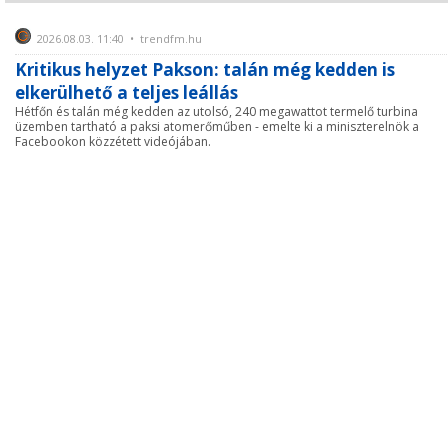
2026.08.03. 11:40 • trendfm.hu
Kritikus helyzet Pakson: talán még kedden is
elkerülhető a teljes leállás
Hétfőn és talán még kedden az utolsó, 240 megawattot termelő turbina
üzemben tartható a paksi atomerőműben - emelte ki a miniszterelnök a
Facebookon közzétett videójában.