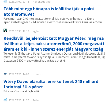
2026.08.02. 20:15 • novekedes.hu
Több mint egy hónapra is leállíthatják a paksi
atomerőművet
Paks már csak 240 megawattot termel. Ma este vagy holnap - a Duna
apadásától függően - 44 év után először teljesen leállításra kerül az erőmű.
2026.07.30. 12:10 • vg.hu
Rendkívüli bejelentést tett Magyar Péter: még ma
leállhat a teljes paksi atomerőmű, 2000 megawatt
áram esik ki - innen szerez energiát Magyarország
Teljesen leállíthatják a Paksi Atomerőművet a Duna rendkívül alacsony vízáll
miatt. A helyzetet tovább súlyosbítja a Dunamenti Erőmű meghibásodása, íg
összesen 2400 megawattnyi kapacitás eshet ki.
2026.07.27. 14:00 • mfor.hu
Vitézy Dávid elárulta: erre költenek 240 milliárd
forintnyi EU-s pénzt
Ezt a vasútvonalat fejlesztik.
2026.07.27. 11:25 • 24.hu