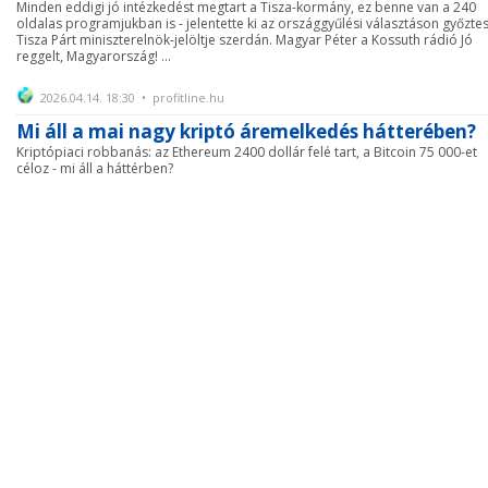
Minden eddigi jó intézkedést megtart a Tisza-kormány, ez benne van a 240
oldalas programjukban is - jelentette ki az országgyűlési választáson győzte
Tisza Párt miniszterelnök-jelöltje szerdán. Magyar Péter a Kossuth rádió Jó
reggelt, Magyarország! ...
2026.04.14. 18:30 • profitline.hu
Mi áll a mai nagy kriptó áremelkedés hátterében?
Kriptópiaci robbanás: az Ethereum 2400 dollár felé tart, a Bitcoin 75 000-et
céloz - mi áll a háttérben?