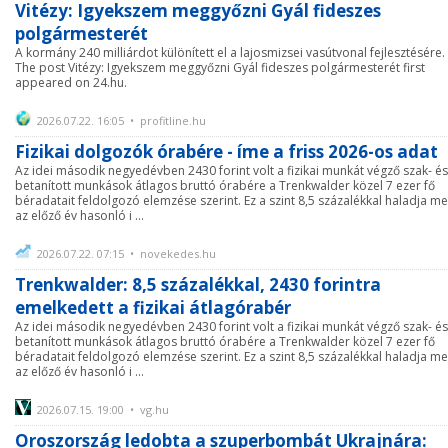
Vitézy: Igyekszem meggyőzni Gyál fideszes
polgármesterét
A kormány 240 milliárdot különített el a lajosmizsei vasútvonal fejlesztésére.
The post Vitézy: Igyekszem meggyőzni Gyál fideszes polgármesterét first
appeared on 24.hu.
2026.07.22. 16:05 • profitline.hu
Fizikai dolgozók órabére - íme a friss 2026-os adat
Az idei második negyedévben 2430 forint volt a fizikai munkát végző szak- és
betanított munkások átlagos bruttó órabére a Trenkwalder közel 7 ezer fő
béradatait feldolgozó elemzése szerint. Ez a szint 8,5 százalékkal haladja m
az előző év hasonló i ...
2026.07.22. 07:15 • novekedes.hu
Trenkwalder: 8,5 százalékkal, 2430 forintra
emelkedett a fizikai átlagórabér
Az idei második negyedévben 2430 forint volt a fizikai munkát végző szak- és
betanított munkások átlagos bruttó órabére a Trenkwalder közel 7 ezer fő
béradatait feldolgozó elemzése szerint. Ez a szint 8,5 százalékkal haladja m
az előző év hasonló i ...
2026.07.15. 19:00 • vg.hu
Oroszország ledobta a szuperbombát Ukrajnára: