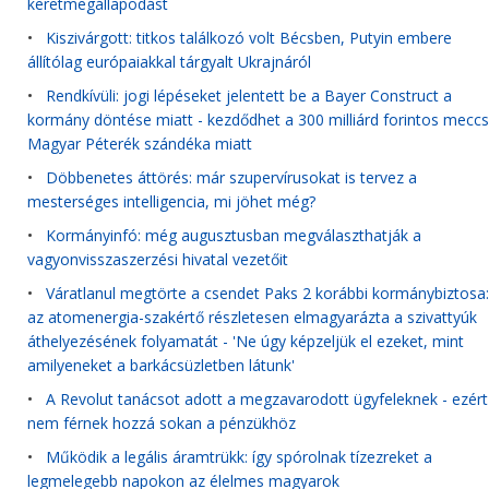
keretmegállapodást
•
Kiszivárgott: titkos találkozó volt Bécsben, Putyin embere
állítólag európaiakkal tárgyalt Ukrajnáról
•
Rendkívüli: jogi lépéseket jelentett be a Bayer Construct a
kormány döntése miatt - kezdődhet a 300 milliárd forintos meccs
Magyar Péterék szándéka miatt
•
Döbbenetes áttörés: már szupervírusokat is tervez a
mesterséges intelligencia, mi jöhet még?
•
Kormányinfó: még augusztusban megválaszthatják a
vagyonvisszaszerzési hivatal vezetőit
•
Váratlanul megtörte a csendet Paks 2 korábbi kormánybiztosa:
az atomenergia-szakértő részletesen elmagyarázta a szivattyúk
áthelyezésének folyamatát - 'Ne úgy képzeljük el ezeket, mint
amilyeneket a barkácsüzletben látunk'
•
A Revolut tanácsot adott a megzavarodott ügyfeleknek - ezért
nem férnek hozzá sokan a pénzükhöz
•
Működik a legális áramtrükk: így spórolnak tízezreket a
legmelegebb napokon az élelmes magyarok