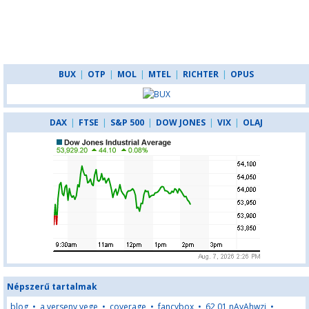
BUX
|
OTP
|
MOL
|
MTEL
|
RICHTER
|
OPUS
DAX
|
FTSE
|
S&P 500
|
DOW JONES
|
VIX
|
OLAJ
Népszerű tartalmak
blog
•
a verseny vege
•
coverage
•
fancybox
•
62,01,nAyAhwzj
•