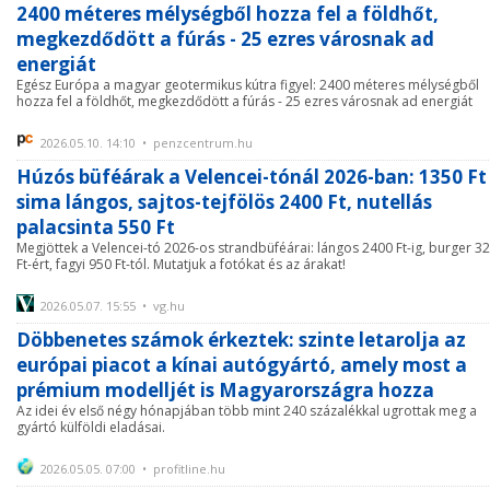
2400 méteres mélységből hozza fel a földhőt,
megkezdődött a fúrás - 25 ezres városnak ad
energiát
Egész Európa a magyar geotermikus kútra figyel: 2400 méteres mélységből
hozza fel a földhőt, megkezdődött a fúrás - 25 ezres városnak ad energiát
2026.05.10. 14:10 • penzcentrum.hu
Húzós büféárak a Velencei-tónál 2026-ban: 1350 Ft
sima lángos, sajtos-tejfölös 2400 Ft, nutellás
palacsinta 550 Ft
Megjöttek a Velencei-tó 2026-os strandbüféárai: lángos 2400 Ft-ig, burger 3
Ft-ért, fagyi 950 Ft-tól. Mutatjuk a fotókat és az árakat!
2026.05.07. 15:55 • vg.hu
Döbbenetes számok érkeztek: szinte letarolja az
európai piacot a kínai autógyártó, amely most a
prémium modelljét is Magyarországra hozza
Az idei év első négy hónapjában több mint 240 százalékkal ugrottak meg a
gyártó külföldi eladásai.
2026.05.05. 07:00 • profitline.hu