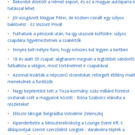
•
Rekordot döntött a német export, és ez a magyar autóiparra i
hatással lehet
•
Jól vizsgázott Magyar Péter, de közben csinált egy súlyos
baklövést - Ez Viszont Privát
•
Futhatunk a pénzünk után, ha így utazunk külföldre: súlyos
csapdára figyelmeztetnek a szakértők
•
Ennyire kell mélyre fúrni, hogy ivóvizes kút legyen a kertben
•
18 év alatt 39 csapat: alighanem megvan a legtöbbet vándorló
futballista a világon, most történelmet ír csapatával
•
Azonnal lezárták a népszerű strandokat: rettegett élőlény miat
menekülnek a fürdőzők
•
Nagy bejelentést tett a Tisza-kormány: száz milliárd forintot
osztanak szét a magyarok között - Bóna Szabolcs elárulta a
részleteket
•
Először látogat Belgrádba Volodimir Zelenszkij
•
Kipenderítette a Miniszterelnökség a Lounge Event Kft.-t:
álláspontjuk szerint szerződést szegtek - darabokra tépték a