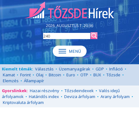
2026. AUGUSZTUS 7. 20:36
Kiemelt témák:
Választás
•
Üzemanyagárak
•
GDP
•
Infláció
•
Kamat
•
Forint
•
Olaj
•
Bitcoin
•
Euro
•
OTP
•
BUX
•
Tőzsde
•
Elemzés
•
Állampapír
Gyorslinkek:
Hazai részvény
•
Tőzsdeindexek
•
Valós idejű
árfolyamok
•
Határidős index
•
Deviza árfolyam
•
Arany árfolyam
•
Kriptovaluta árfolyam