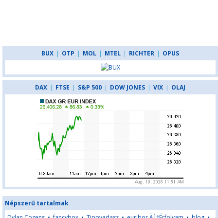
BUX
|
OTP
|
MOL
|
MTEL
|
RICHTER
|
OPUS
DAX
|
FTSE
|
S&P 500
|
DOW JONES
|
VIX
|
OLAJ
Népszerű tartalmak
Dylan Cozens
•
fancybox
•
Tippvadasz
•
euribor ÄĹźËrfolyam
•
blog
•