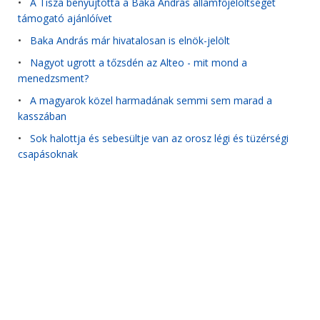
•
A Tisza benyújtotta a Baka András államfőjelöltségét
támogató ajánlóívet
•
Baka András már hivatalosan is elnök-jelölt
•
Nagyot ugrott a tőzsdén az Alteo - mit mond a
menedzsment?
•
A magyarok közel harmadának semmi sem marad a
kasszában
•
Sok halottja és sebesültje van az orosz légi és tüzérségi
csapásoknak