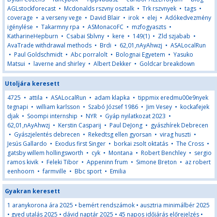
AGLstockforecast
•
Mcdonalds rszvny osztalk
•
Trk rszvnyek
•
tags
•
coverage
•
a verseny vege
•
David Blair
•
irok
•
elej
•
Adókedvezmény
igénylése
•
Takarmny rpa
•
ASMonacoFC
•
mzfogyaszts
•
KatharineHepburn
•
Csabai Sblvny
•
kere
•
149(1)
•
Zld szjabab
•
AvaTrade withdrawal methods
•
Brdi
•
62,01,nAyAhwzj
•
ASALocalRun
•
Paul Goldschmidt
•
Abc porralolt
•
Bolognai Egyetem
•
Yasuko
Matsui
•
laverne and shirley
•
Albert Dekker
•
Goldcar breakdown
Utoljára keresett
4725
•
attila
•
ASALocalRun
•
adam klapka
•
tippmix eredmu00e9nyek
tegnapi
•
william karlsson
•
Szabó József 1986
•
Jim Vesey
•
kockafejek
djak
•
Soompi internship
•
NYR
•
Gyáp nyilatkozat 2023
•
62,01,nAyAhwzj
•
Kerstin Casparij
•
Paul DeJong
•
gyászhírek Debrecen
•
Gyászjelentés debrecen
•
Rekedtsg ellen gyorsan
•
virag huszti
•
Jesús Gallardo
•
Exodus first Singer
•
borkai zsolt oktatás
•
The Cross
•
gatsby willem hollingsworth
•
cyk
•
Montana
•
Robert Benchley
•
sergio
ramos kivik
•
Feleki Tibor
•
Appeninn frum
•
Simone Breton
•
az robert
eenhoorn
•
farmville
•
Bbc sport
•
Emilia
Gyakran keresett
1 aranykorona ára 2025
•
bemért rendszámok
•
ausztria minimálbér 2025
•
gyed utalás 2025
•
dávid naptár 2025
•
45 napos időjárás előrejelzés
•