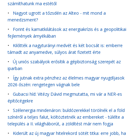
számíthatunk ma estétől
•
Nagyot ugrott a tőzsdén az Alteo - mit mond a
menedzsment?
•
Forint és kamatkilátások az energiakrízis és a geopolitikai
fejlemények árnyékában
•
Kilőtték a nagyturányi medvét és két bocsát is: emberre
támadt az anyamedve, súlyos árat fizetett érte
•
Új uniós szabályok erősítik a gépbiztonság szerepét az
iparban
•
Így jutnak extra pénzhez az élelmes magyar nyugdíjasok
2026 őszén: rengetegen vágnak bele
•
Gubacsi híd: Vitézy Dávid megmutatta, mi vár a NER-es
építőcégekre
•
Szélenergia mindenáron: buldózerekkel törölnék el a föld
színéről a teljes falut, költöztetnék az embereket - túlélte a
település a II. világháborút, a zöldítést már nem fogja
•
Kiderült az új magyar hitelrekord sötét titka: erre jobb, ha