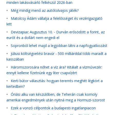
minden lakásvásárló felkészül 2026-ban
•
Még mindig menő az autótolvajos játék?
•
Matolcsy Ádám vállalja a felelősséget és vezérigazgató
lett
•
Devizapiac Augusztus 10. - Durván erősödött a forint, az
eurót és a dollárt nem engedi el
•
Sopronból lehet majd a legjobban látni a napfogyatkozást
•
Júliusi költségvetési bravúr - 500 milliárddal több maradt a
kasszában
•
Háromszorosára nőhet a víz ára? Kitálalt a vízművezér:
ennyit kellene fizetnünk egy liter csapvízért
•
Kerti bútor választás: hogyan teremts meghitt légkört a
kertedben?
•
Óriási alku van készülőben, de Teherán csak komoly
amerikai engedmények után nyitná meg a Hormuzi-szorost
•
Ezek a vonzó célpontok a budapesti ingatlanpiacon