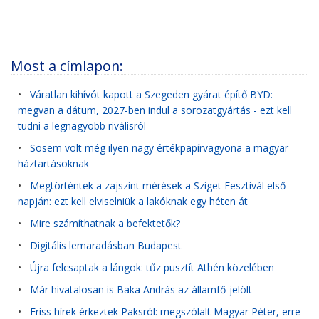
Most a címlapon:
•
Váratlan kihívót kapott a Szegeden gyárat építő BYD:
megvan a dátum, 2027-ben indul a sorozatgyártás - ezt kell
tudni a legnagyobb riválisról
•
Sosem volt még ilyen nagy értékpapírvagyona a magyar
háztartásoknak
•
Megtörténtek a zajszint mérések a Sziget Fesztivál első
napján: ezt kell elviselniük a lakóknak egy héten át
•
Mire számíthatnak a befektetők?
•
Digitális lemaradásban Budapest
•
Újra felcsaptak a lángok: tűz pusztít Athén közelében
•
Már hivatalosan is Baka András az államfő-jelölt
•
Friss hírek érkeztek Paksról: megszólalt Magyar Péter, erre