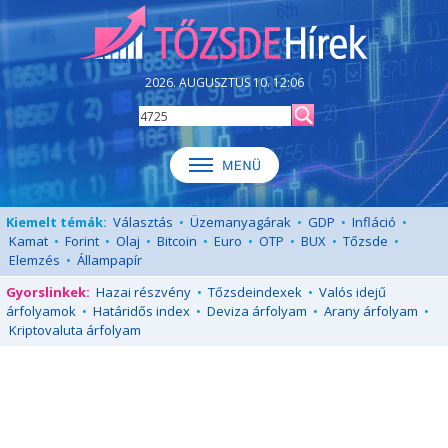
2026. AUGUSZTUS 10. 12:06
Kiemelt témák:
Választás
•
Üzemanyagárak
•
GDP
•
Infláció
•
Kamat
•
Forint
•
Olaj
•
Bitcoin
•
Euro
•
OTP
•
BUX
•
Tőzsde
•
Elemzés
•
Állampapír
Gyorslinkek:
Hazai részvény
•
Tőzsdeindexek
•
Valós idejű
árfolyamok
•
Határidős index
•
Deviza árfolyam
•
Arany árfolyam
•
Kriptovaluta árfolyam