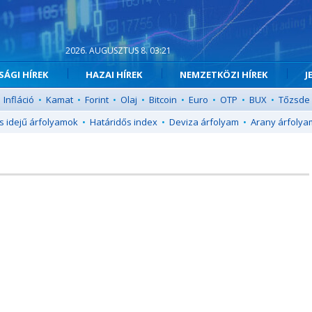
2026. AUGUSZTUS 8. 03:21
ÁGI HÍREK
HAZAI HÍREK
NEMZETKÖZI HÍREK
J
Infláció
•
Kamat
•
Forint
•
Olaj
•
Bitcoin
•
Euro
•
OTP
•
BUX
•
Tőzsde
s idejű árfolyamok
•
Határidős index
•
Deviza árfolyam
•
Arany árfolya