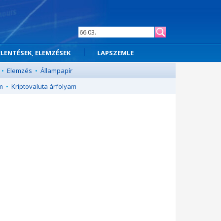
ELENTÉSEK, ELEMZÉSEK
LAPSZEMLE
•
Elemzés
•
Állampapír
m
•
Kriptovaluta árfolyam