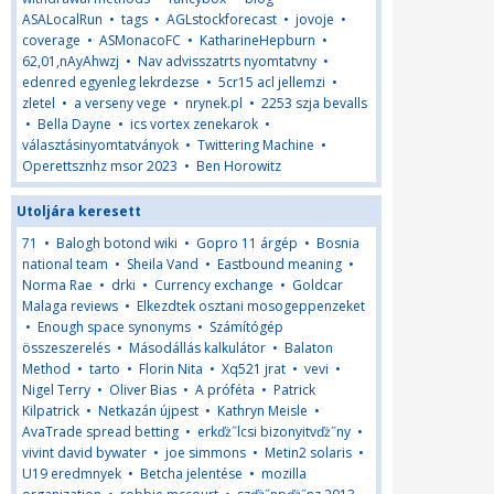
ASALocalRun
•
tags
•
AGLstockforecast
•
jovoje
•
coverage
•
ASMonacoFC
•
KatharineHepburn
•
62,01,nAyAhwzj
•
Nav advisszatrts nyomtatvny
•
edenred egyenleg lekrdezse
•
5cr15 acl jellemzi
•
zletel
•
a verseny vege
•
nrynek.pl
•
2253 szja bevalls
•
Bella Dayne
•
ics vortex zenekarok
•
választásinyomtatványok
•
Twittering Machine
•
Operettsznhz msor 2023
•
Ben Horowitz
Utoljára keresett
71
•
Balogh botond wiki
•
Gopro 11 árgép
•
Bosnia
national team
•
Sheila Vand
•
Eastbound meaning
•
Norma Rae
•
drki
•
Currency exchange
•
Goldcar
Malaga reviews
•
Elkezdtek osztani mosogeppenzeket
•
Enough space synonyms
•
Számítógép
összeszerelés
•
Másodállás kalkulátor
•
Balaton
Method
•
tarto
•
Florin Nita
•
Xq521 jrat
•
vevi
•
Nigel Terry
•
Oliver Bias
•
A próféta
•
Patrick
Kilpatrick
•
Netkazán újpest
•
Kathryn Meisle
•
AvaTrade spread betting
•
erkďż˝lcsi bizonyitvďż˝ny
•
vivint david bywater
•
joe simmons
•
Metin2 solaris
•
U19 eredmnyek
•
Betcha jelentése
•
mozilla