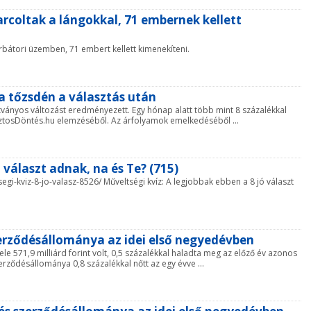
harcoltak a lángokkal, 71 embernek kellett
yírbátori üzemben, 71 embert kellett kimenekíteni.
a tőzsdén a választás után
tványos változást eredményezett. Egy hónap alatt több mint 8 százalékkal
BiztosDöntés.hu elemzéséből. Az árfolyamok emelkedéséből ...
 választ adnak, na és Te? (715)
ltsegi-kviz-8-jo-valasz-8526/ Műveltségi kvíz: A legjobbak ebben a 8 jó választ
szerződésállománya az idei első negyedévben
le 571,9 milliárd forint volt, 0,5 százalékkal haladta meg az előző év azonos
erződésállománya 0,8 százalékkal nőtt az egy évve ...