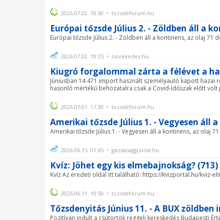
2026.07.02. 10:50 • tozsdeforum.hu
Európai tőzsde Július 2. - Zöldben áll a ko
Európai tőzsde Július 2. - Zöldben áll a kontinens, az olaj 71 d
2026.07.02. 10:35 • novekedes.hu
Kiugró forgalommal zárta a félévet a h
Júniusban 14 471 import használt személyautó kapott hazai re
hasonló mértékű behozatalra csak a Covid-időszak előtt volt p
2026.07.01. 17:30 • tozsdeforum.hu
Amerikai tőzsde Július 1. - Vegyesen áll a
Amerikai tőzsde Július 1. - Vegyesen áll a kontinens, az olaj 71
2026.06.15. 01:45 • gazdasagportal.hu
Kvíz: Jöhet egy kis elmebajnokság? (713)
Kvíz Az eredeti oldal itt található: https://kvizportal.hu/kviz
2026.06.11. 10:50 • tozsdeforum.hu
Tőzsdenyitás Június 11. - A BUX zöldben 
Pozitívan indult a csütörtök reggeli kereskedés Budapesti Ér