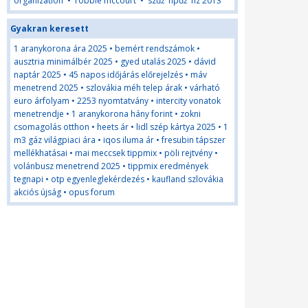
organization
•
robbie mccourt
•
szďż˝npďż˝nz 2013
Gyakran keresett
1 aranykorona ára 2025
•
bemért rendszámok
•
ausztria minimálbér 2025
•
gyed utalás 2025
•
dávid
naptár 2025
•
45 napos időjárás előrejelzés
•
máv
menetrend 2025
•
szlovákia méh telep árak
•
várható
euro árfolyam
•
2253 nyomtatvány
•
intercity vonatok
menetrendje
•
1 aranykorona hány forint
•
zokni
csomagolás otthon
•
heets ár
•
lidl szép kártya 2025
•
1
m3 gáz világpiaci ára
•
iqos iluma ár
•
fresubin tápszer
mellékhatásai
•
mai meccsek tippmix
•
pöli rejtvény
•
volánbusz menetrend 2025
•
tippmix eredmények
tegnapi
•
otp egyenleglekérdezés
•
kaufland szlovákia
akciós újság
•
opus forum