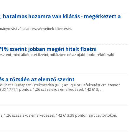
y, hatalmas hozamra van kilátás - megérkezett a
tmányozási vállalat részvényeinek követését.
% szerint jobban megéri hitelt fizetni
leszteni, mint albérletet fizetni, miközben nő az újabb buboréktól való
s a tőzsdén az elemző szerint
ulhat a Budapesti Értéktőzsdén (BÉT) az Equilor Befektetési Zrt. szenior
BUX 1771,1 pontos, 1,26 százalékos emelkedéssel, 142 613, ...
s, 1,26 százalékos emelkedéssel, 142 613,39 ponton zárt csütörtökön.