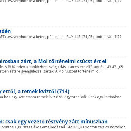
T) részvényindexe a héten, pénteken a BUX 143 471,05 ponton zárt, 1,77
zsdén
T) részvényindexe a héten, pénteken a BUX 143 471,05 ponton zárt, 1,77
pirosban zárt, a Mol történelmi csúcst ért el
de. A BUX index a napközbeni száguldás után estére elfáradt és 143 471,05
en estére gyengüléssel zártak. A Mol viszont történelmi c ...
 ettől, a remek kvíztől (714)
orna-kviz-egy-kattintasra-remek-kviz-878/ Agytorna kvíz: Csak egy kattintásra
n: csak egy vezető részvény zárt mínuszban
1 pontos, 0,86 százalékos emelkedéssel 142 071,93 ponton zárt csütörtökön.