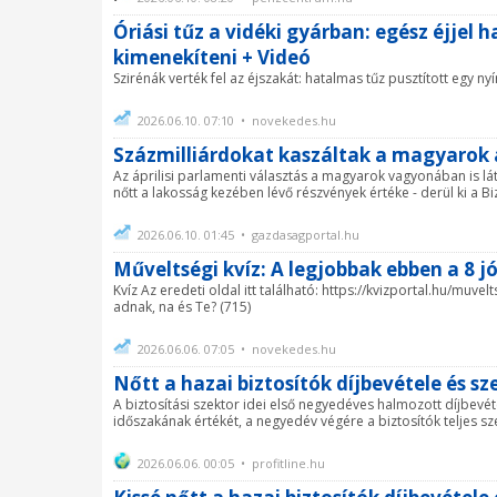
Óriási tűz a vidéki gyárban: egész éjjel 
kimenekíteni + Videó
Szirénák verték fel az éjszakát: hatalmas tűz pusztított egy n
2026.06.10. 07:10 • novekedes.hu
Százmilliárdokat kaszáltak a magyarok 
Az áprilisi parlamenti választás a magyarok vagyonában is lá
nőtt a lakosság kezében lévő részvények értéke - derül ki a 
2026.06.10. 01:45 • gazdasagportal.hu
Műveltségi kvíz: A legjobbak ebben a 8 jó
Kvíz Az eredeti oldal itt található: https://kvizportal.hu/muve
adnak, na és Te? (715)
2026.06.06. 07:05 • novekedes.hu
Nőtt a hazai biztosítók díjbevétele és 
A biztosítási szektor idei első negyedéves halmozott díjbevéte
időszakának értékét, a negyedév végére a biztosítók teljes sz
2026.06.06. 00:05 • profitline.hu