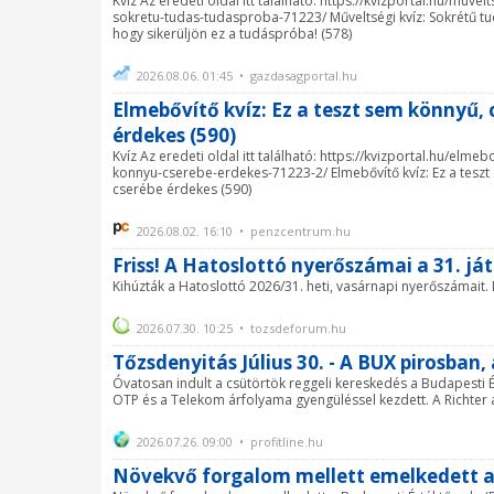
Kvíz Az eredeti oldal itt található: https://kvizportal.hu/muvelt
sokretu-tudas-tudasproba-71223/ Műveltségi kvíz: Sokrétű tu
hogy sikerüljön ez a tudáspróba! (578)
2026.08.06. 01:45 • gazdasagportal.hu
Elmebővítő kvíz: Ez a teszt sem könnyű, 
érdekes (590)
Kvíz Az eredeti oldal itt található: https://kvizportal.hu/elme
konnyu-cserebe-erdekes-71223-2/ Elmebővítő kvíz: Ez a teszt
cserébe érdekes (590)
2026.08.02. 16:10 • penzcentrum.hu
Friss! A Hatoslottó nyerőszámai a 31. j
Kihúzták a Hatoslottó 2026/31. heti, vasárnapi nyerőszámait. L
2026.07.30. 10:25 • tozsdeforum.hu
Tőzsdenyitás Július 30. - A BUX pirosban,
Óvatosan indult a csütörtök reggeli kereskedés a Budapesti É
OTP és a Telekom árfolyama gyengüléssel kezdett. A Richter á
2026.07.26. 09:00 • profitline.hu
Növekvő forgalom mellett emelkedett a