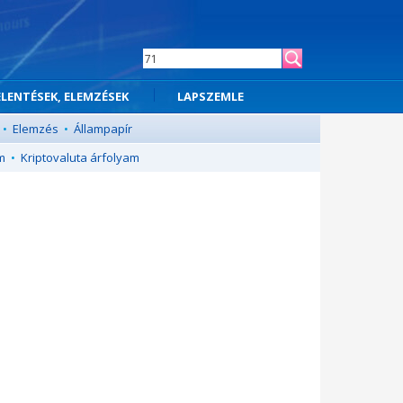
ELENTÉSEK, ELEMZÉSEK
LAPSZEMLE
•
Elemzés
•
Állampapír
m
•
Kriptovaluta árfolyam