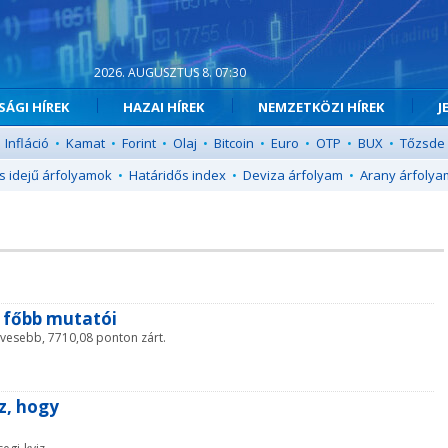
2026. AUGUSZTUS 8. 07:30
ÁGI HÍREK
HAZAI HÍREK
NEMZETKÖZI HÍREK
J
Infláció
•
Kamat
•
Forint
•
Olaj
•
Bitcoin
•
Euro
•
OTP
•
BUX
•
Tőzsde
s idejű árfolyamok
•
Határidős index
•
Deviza árfolyam
•
Arany árfolya
e főbb mutatói
kevesebb, 7710,08 ponton zárt.
z, hogy