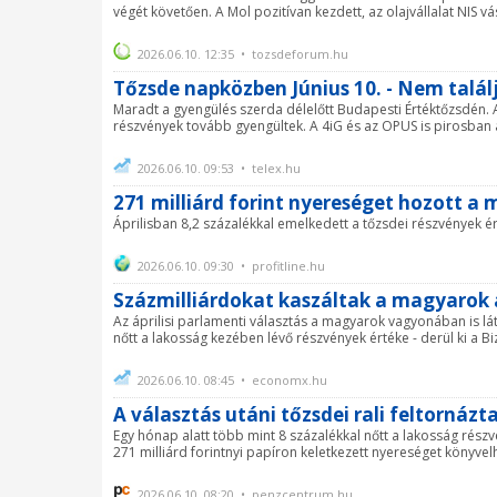
végét követően. A Mol pozitívan kezdett, az olajvállalat NIS vá
2026.06.10. 12:35 • tozsdeforum.hu
Tőzsde napközben Június 10. - Nem találj
Maradt a gyengülés szerda délelőtt Budapesti Értéktőzsdén. 
részvények tovább gyengültek. A 4iG és az OPUS is pirosban áln
2026.06.10. 09:53 • telex.hu
271 milliárd forint nyereséget hozott 
Áprilisban 8,2 százalékkal emelkedett a tőzsdei részvények ér
2026.06.10. 09:30 • profitline.hu
Százmilliárdokat kaszáltak a magyarok 
Az áprilisi parlamenti választás a magyarok vagyonában is lá
nőtt a lakosság kezében lévő részvények értéke - derül ki a 
2026.06.10. 08:45 • economx.hu
A választás utáni tőzsdei rali feltornáz
Egy hónap alatt több mint 8 százalékkal nőtt a lakosság rés
271 milliárd forintnyi papíron keletkezett nyereséget könyvel
2026.06.10. 08:20 • penzcentrum.hu