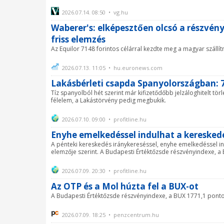
2026.07.14. 08:50 • vg.hu
Waberer's: elképesztően olcsó a részvén
friss elemzés
Az Equilor 7148 forintos célárral kezdte meg a magyar szállí
2026.07.13. 11:05 • hu.euronews.com
Lakásbérleti csapda Spanyolországban: 71
Tíz spanyolból hét szerint már kifizetődőbb jelzáloghitelt tör
félelem, a Lakástörvény pedig megbukik.
2026.07.10. 09:00 • profitline.hu
Enyhe emelkedéssel indulhat a kereskedé
A pénteki kereskedés iránykereséssel, enyhe emelkedéssel ind
elemzője szerint. A Budapesti Értéktőzsde részvényindexe, a 
2026.07.09. 20:30 • profitline.hu
Az OTP és a Mol húzta fel a BUX-ot
A Budapesti Értéktőzsde részvényindexe, a BUX 1771,1 ponto
2026.07.09. 18:25 • penzcentrum.hu