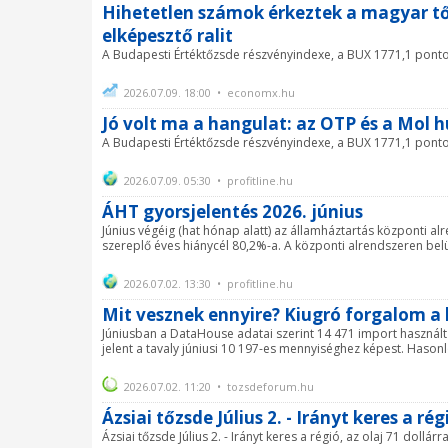
Hihetetlen számok érkeztek a magyar tőzs
elképesztő ralit
A Budapesti Értéktőzsde részvényindexe, a BUX 1771,1 ponto
2026.07.09. 18:00 • economx.hu
Jó volt ma a hangulat: az OTP és a Mol 
A Budapesti Értéktőzsde részvényindexe, a BUX 1771,1 ponto
2026.07.09. 05:30 • profitline.hu
ÁHT gyorsjelentés 2026. június
Június végéig (hat hónap alatt) az államháztartás központi alr
szereplő éves hiánycél 80,2%-a. A központi alrendszeren belül 
2026.07.02. 13:30 • profitline.hu
Mit vesznek ennyire? Kiugró forgalom a
Júniusban a DataHouse adatai szerint 14 471 import használt
jelent a tavaly júniusi 10 197-es mennyiséghez képest. Hasonl
2026.07.02. 11:20 • tozsdeforum.hu
Ázsiai tőzsde Július 2. - Irányt keres a rég
Ázsiai tőzsde Július 2. - Irányt keres a régió, az olaj 71 dollárr