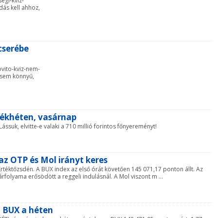
segi-kviz-
dás kell ahhoz,
cserébe
bovito-kviz-nem-
 sem könnyű,
átékhéten, vasárnap
ássuk, elvitte-e valaki a 710 millió forintos főnyereményt!
 az OTP és Mol irányt keres
rtéktőzsdén. A BUX index az első órát követően 145 071,17 ponton állt. Az
rfolyama erősödött a reggeli indulásnál. A Mol viszont m ...
 BUX a héten