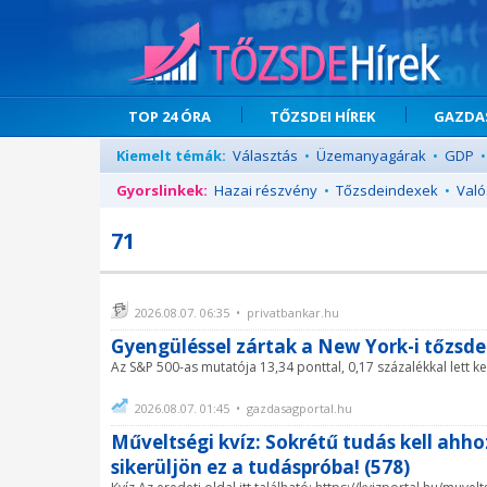
TOP 24 ÓRA
TŐZSDEI HÍREK
GAZDAS
Kiemelt témák:
Választás
•
Üzemanyagárak
•
GDP
•
Gyorslinkek:
Hazai részvény
•
Tőzsdeindexek
•
Való
71
2026.08.07. 06:35 • privatbankar.hu
Gyengüléssel zártak a New York-i tőzsd
Az S&P 500-as mutatója 13,34 ponttal, 0,17 százalékkal lett 
2026.08.07. 01:45 • gazdasagportal.hu
Műveltségi kvíz: Sokrétű tudás kell ahho
sikerüljön ez a tudáspróba! (578)