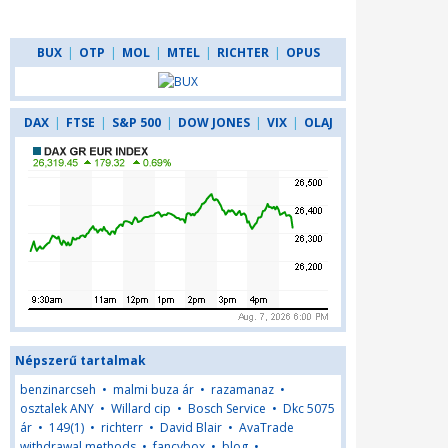
BUX
|
OTP
|
MOL
|
MTEL
|
RICHTER
|
OPUS
DAX
|
FTSE
|
S&P 500
|
DOW JONES
|
VIX
|
OLAJ
Népszerű tartalmak
benzinarcseh
•
malmi buza ár
•
razamanaz
•
osztalek ANY
•
Willard cip
•
Bosch Service
•
Dkc 5075
ár
•
149(1)
•
richterr
•
David Blair
•
AvaTrade
withdrawal methods
•
fancybox
•
blog
•