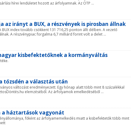
sárlási hírei lendületet hozott az árfolyamnak. Az OTP ...
a az irányt a BUX, a részvények is pirosban állnak
A BUX index tovább csökkent 131 716,25 ponton állt délben. A vezető
ak. A részvénypiac forgalma 6,7 milliárd forint volt a delet ...
a magyar kisbefektetőknek a kormányváltás
téke.
a tőzsdén a választás után
tványos változást eredményezett. Egy hónap alatt több mint 8 százalékkal
BiztosDöntés.hu elemzéséből. Az árfolyamok emelkedéséből ...
ta a háztartások vagyonát
zvényállománya, főként az árfolyamemelkedés miatt a kisbefektetők több mint
hett