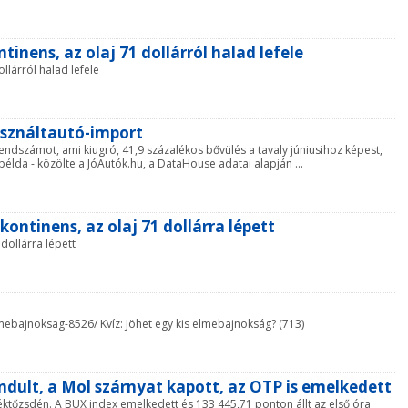
ntinens, az olaj 71 dollárról halad lefele
ollárról halad lefele
asználtautó-import
ndszámot, ami kiugró, 41,9 százalékos bővülés a tavaly júniusihoz képest,
élda - közölte a JóAutók.hu, a DataHouse adatai alapján ...
 kontinens, az olaj 71 dollárra lépett
 dollárra lépett
-elmebajnoksag-8526/ Kvíz: Jöhet egy kis elmebajnokság? (713)
indult, a Mol szárnyat kapott, az OTP is emelkedett
téktőzsdén. A BUX index emelkedett és 133 445,71 ponton állt az első óra