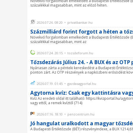
Növekvő forgalomban emelkedett a Budapesti Értéktőzsde (BÉ
százalékkal magasabban, mint az előző héten.
2026.07.26. 08:20 • privatbankar.hu
Százmilliárd forint forgott a héten a tő
Növekvő forgalomban emelkedett a Budapesti Értéktőzsde (BÉ
százalékkal magasabban, mint az
2026.07.24. 20:15 • tozsdeforum.hu
Tőzsdezárás Július 24. - A BUX és az OTP 
Nyáriasan zárta a pénteki kereskedést a Budapesti Értéktőzs
ponton zárt. Az OTP részvények a napközbeni erősödést követő
2026.07.19. 01:45 • gazdasagportal.hu
Agytorna kvíz: Csak egy kattintásra vagy
Kvíz Az eredeti oldal itt található: https://kvizportal.hu/agyt
vagy ettől, a remek kvíztől (714)
2026.07.16. 18:10 • penzcentrum.hu
Jó hangulat uralkodott a magyar tőzsdé
A Budapesti Értéktőzsde (BÉT) részvényindexe, a BUX 1214,6