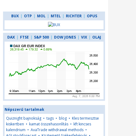
BUX
|
OTP
|
MOL
|
MTEL
|
RICHTER
|
OPUS
DAX
|
FTSE
|
S&P 500
|
DOW JONES
|
VIX
|
OLAJ
Népszerű tartalmak
Quiznight bajnokság
•
tags
•
blog
•
Kles termesztse
kiskertben
•
kamat összehasonlítás
•
kft kincses
kalendrium
•
AvaTrade withdrawal methods
•
AGLstockforecast
•
Köztemető Székesfehérvár
•