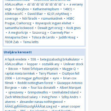
ASALocalRun
•
ďż˝ďż˝ďż˝ďż˝ďż˝ďż˝ďż˝ďż˝ s
•
a verseny
vege
•
fancybox
•
KatharineHepburn
•
149(1)
•
ASMonacoFC
•
David Blair
•
62,01,nAyAhwzj
•
coverage
•
Női fáraók
•
rszmunkaidnek
•
HSBC
Prague, Csehorszg
•
Knyvespolc ingyen elvihet
•
samantha lockwood
•
Dewalt gyrt orszg
•
Kozk gnes
•
A megtorls tjn
•
Szszorszg
•
Csermely Pter
•
Annapurna Devi
•
Toluca de Lerdo
•
Judith Hoag
•
TEOR Zab
•
Temu letlts
Utoljára keresett
A fajok eredete
•
558
•
betegszabadsg brkalkulator
•
ASALocalRun
•
kopper
•
osztalék any
•
Unilever stock
•
Bitcoin
•
fotint Šrfolyam elűrejelzťs
•
Maggie Q
•
rajnlat minta termkek
•
Terry Plumeri
•
Osztlyon fell
2006
•
Lot magyar gyflszolglat
•
eyre
•
brian cox
filmek
•
Reddit nottingham forest
•
Giuseppe Antonio
Borgese
•
rate
•
four liza donatelli
•
Albert Marquet
•
ujreszveny
•
Grimpoteuthis
•
Uninhabited island
•
Zach Whitecloud salary
•
Irving Penn
•
Szllsy Andrs
•
atveres
•
alexander nanau nothingwood
•
ĂÂÄšĹgyfĂÂÄšlszolgĂÂĂÂlat.szeg ed
•
amari cooper