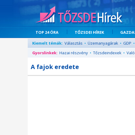
TOP 24 ÓRA
TŐZSDEI HÍREK
GAZDAS
Kiemelt témák:
Választás
•
Üzemanyagárak
•
GDP
•
Gyorslinkek:
Hazai részvény
•
Tőzsdeindexek
•
Való
A fajok eredete