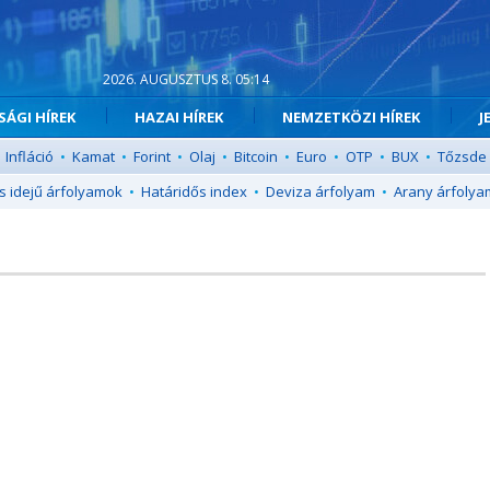
2026. AUGUSZTUS 8. 05:14
ÁGI HÍREK
HAZAI HÍREK
NEMZETKÖZI HÍREK
J
Infláció
•
Kamat
•
Forint
•
Olaj
•
Bitcoin
•
Euro
•
OTP
•
BUX
•
Tőzsde
s idejű árfolyamok
•
Határidős index
•
Deviza árfolyam
•
Arany árfolya