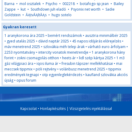
Barna
•
mol osztalek
•
Psycho
•
002218
•
botafogo sp jean
•
Bailey
Zappe
•
kut
•
Southdown juh eladó
•
Psyonix net worth
•
Sadie
Goldstein
•
ĂĄtvĂĄltĂĄs
•
hugo sotelo
Gyakran keresett
1 aranykorona ára 2025
•
bemért rendszámok
•
ausztria minimálbér 2025
•
gyed utalás 2025
•
dávid naptár 2025
•
45 napos időjárás előrejelzés
•
máv menetrend 2025
•
szlovákia méh telep árak
•
várható euro árfolyam
•
2253 nyomtatvány
•
intercity vonatok menetrendje
•
1 aranykorona hány
forint
•
zokni csomagolás otthon
•
heets ár
•
lidl szép kártya 2025
•
1 m3
gáz világpiaci ára
•
iqos iluma ár
•
fresubin tápszer mellékhatásai
•
mai
meccsek tippmix
•
pöli rejtvény
•
volánbusz menetrend 2025
•
tippmix
eredmények tegnapi
•
otp egyenleglekérdezés
•
kaufland szlovákia akciós
újság
•
opus forum
Kapcsolat
•
Honlapkészítés
|
Vízszigetelés injektálással