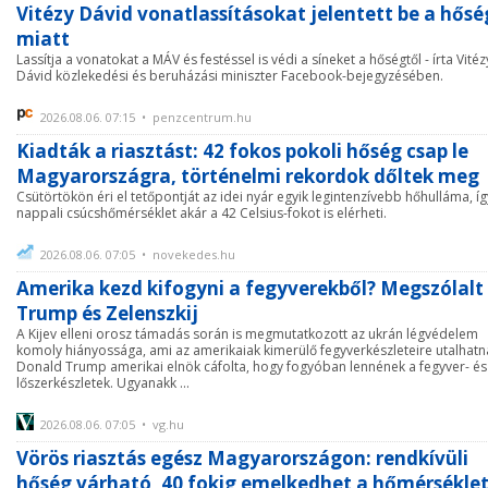
Vitézy Dávid vonatlassításokat jelentett be a hősé
miatt
Lassítja a vonatokat a MÁV és festéssel is védi a síneket a hőségtől - írta Vitéz
Dávid közlekedési és beruházási miniszter Facebook-bejegyzésében.
2026.08.06. 07:15 • penzcentrum.hu
Kiadták a riasztást: 42 fokos pokoli hőség csap le
Magyarországra, történelmi rekordok dőltek meg
Csütörtökön éri el tetőpontját az idei nyár egyik legintenzívebb hőhulláma, íg
nappali csúcshőmérséklet akár a 42 Celsius-fokot is elérheti.
2026.08.06. 07:05 • novekedes.hu
Amerika kezd kifogyni a fegyverekből? Megszólalt
Trump és Zelenszkij
A Kijev elleni orosz támadás során is megmutatkozott az ukrán légvédelem
komoly hiányossága, ami az amerikaiak kimerülő fegyverkészleteire utalhatn
Donald Trump amerikai elnök cáfolta, hogy fogyóban lennének a fegyver- és
lőszerkészletek. Ugyanakk ...
2026.08.06. 07:05 • vg.hu
Vörös riasztás egész Magyarországon: rendkívüli
hőség várható, 40 fokig emelkedhet a hőmérsékle