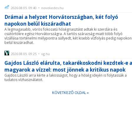
2026.08.05. 09:40 • novekedes.hu
Drámai a helyzet Horvátországban, két folyó
napokon belül kiszáradhat
A legmagasabb, vörös fokozatú hőségriasztást adtak ki szerdára és
csütörtökre egész Horvátországra. A tartós szárazság miatt több folyó
vízállása történelmi mélypontra süllyedt, két kisebb vízfolyás pedig napokon
belül kiszáradhat.
2026.08.05. 09:25 • vg.hu
Gajdos László elárulta, takarékoskodni kezdtek-e 
magyarok a vízzel: most jönnek a kritikus napok
Gajdos László arra kérte a lakosságot, hogy a hőség idején is folytassák a
tudatos vízhasználatot.
KÖVETKEZŐ OLDAL »