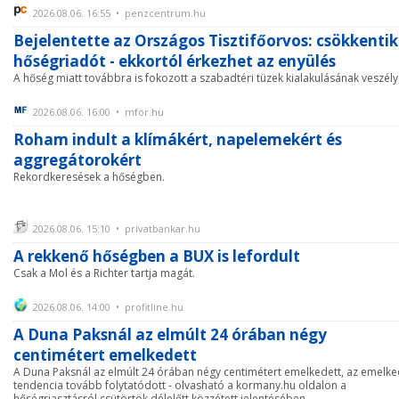
2026.08.06. 16:55 • penzcentrum.hu
Bejelentette az Országos Tisztifőorvos: csökkentik
hőségriadót - ekkortól érkezhet az enyülés
A hőség miatt továbbra is fokozott a szabadtéri tüzek kialakulásának veszély
2026.08.06. 16:00 • mfor.hu
Roham indult a klímákért, napelemekért és
aggregátorokért
Rekordkeresések a hőségben.
2026.08.06. 15:10 • privatbankar.hu
A rekkenő hőségben a BUX is lefordult
Csak a Mol és a Richter tartja magát.
2026.08.06. 14:00 • profitline.hu
A Duna Paksnál az elmúlt 24 órában négy
centimétert emelkedett
A Duna Paksnál az elmúlt 24 órában négy centimétert emelkedett, az emelk
tendencia tovább folytatódott - olvasható a kormany.hu oldalon a
hőségriasztásról csütörtök délelőtt közzétett jelentésében.