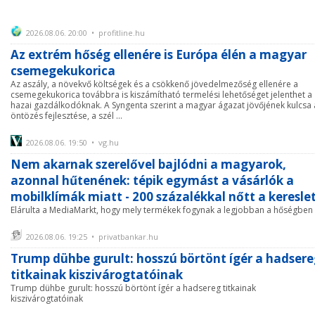
2026.08.06. 20:00 • profitline.hu
Az extrém hőség ellenére is Európa élén a magyar
csemegekukorica
Az aszály, a növekvő költségek és a csökkenő jövedelmezőség ellenére a
csemegekukorica továbbra is kiszámítható termelési lehetőséget jelenthet a
hazai gazdálkodóknak. A Syngenta szerint a magyar ágazat jövőjének kulcsa 
öntözés fejlesztése, a szél ...
2026.08.06. 19:50 • vg.hu
Nem akarnak szerelővel bajlódni a magyarok,
azonnal hűtenének: tépik egymást a vásárlók a
mobilklímák miatt - 200 százalékkal nőtt a keresle
Elárulta a MediaMarkt, hogy mely termékek fogynak a legjobban a hőségben
2026.08.06. 19:25 • privatbankar.hu
Trump dühbe gurult: hosszú börtönt ígér a hadser
titkainak kiszivárogtatóinak
Trump dühbe gurult: hosszú börtönt ígér a hadsereg titkainak
kiszivárogtatóinak