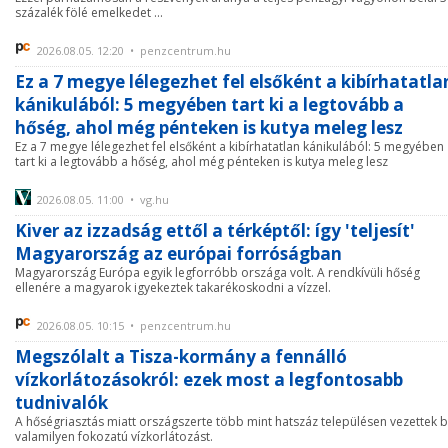
százalék fölé emelkedet ...
2026.08.05. 12:20 • penzcentrum.hu
Ez a 7 megye lélegezhet fel elsőként a kibírhatatla
kánikulából: 5 megyében tart ki a legtovább a
hőség, ahol még pénteken is kutya meleg lesz
Ez a 7 megye lélegezhet fel elsőként a kibírhatatlan kánikulából: 5 megyében
tart ki a legtovább a hőség, ahol még pénteken is kutya meleg lesz
2026.08.05. 11:00 • vg.hu
Kiver az izzadság ettől a térképtől: így 'teljesít'
Magyarország az európai forróságban
Magyarország Európa egyik legforróbb országa volt. A rendkívüli hőség
ellenére a magyarok igyekeztek takarékoskodni a vízzel.
2026.08.05. 10:15 • penzcentrum.hu
Megszólalt a Tisza-kormány a fennálló
vízkorlátozásokról: ezek most a legfontosabb
tudnivalók
A hőségriasztás miatt országszerte több mint hatszáz településen vezettek 
valamilyen fokozatú vízkorlátozást.