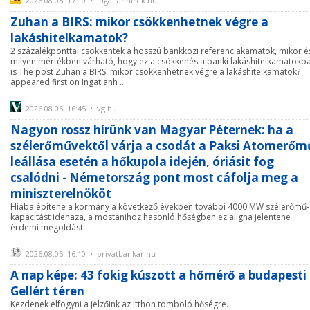
2026.08.05. 17:10 • ingatlanhirek.hu
Zuhan a BIRS: mikor csökkenhetnek végre a
lakáshitelkamatok?
2 százalékponttal csökkentek a hosszú bankközi referenciakamatok, mikor é
milyen mértékben várható, hogy ez a csökkenés a banki lakáshitelkamatokb
is The post Zuhan a BIRS: mikor csökkenhetnek végre a lakáshitelkamatok?
appeared first on Ingatlanh ...
2026.08.05. 16:45 • vg.hu
Nagyon rossz hírünk van Magyar Péternek: ha a
szélerőművektől várja a csodát a Paksi Atomerőm
leállása esetén a hőkupola idején, óriásit fog
csalódni - Németország pont most cáfolja meg a
miniszterelnököt
Hiába építene a kormány a következő években további 4000 MW szélerőmű-
kapacitást idehaza, a mostanihoz hasonló hőségben ez aligha jelentene
érdemi megoldást.
2026.08.05. 16:10 • privatbankar.hu
A nap képe: 43 fokig kúszott a hőmérő a budapesti
Gellért téren
Kezdenek elfogyni a jelzőink az itthon tomboló hőségre.