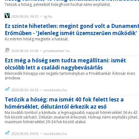
Tetőzik a hőség, péntektől hidegfront hozhat némi enyhülést.
2026.08.06. 06:25 • vg.hu
Ez szinte hihetetlen: megint gond volt a Dunament
Erőműben - 'Jelenleg ismét üzemszerűen működik'
Az extrém hőség megtette a hatását.
2026.08.06. 05:50 • privatbankar.hu
Ezt még a hőség sem tudta megállítani: ismét
olcsóbb lett a családi nagybevásárlás
Kilencedik hónapja van negatív tartományban a Privátbankár Árkosár éves
árindexe.
2026.08.06. 04:35 • novekedes.hu
Tetőzik a hőség: ma ismét 40 fok felett lesz a
hőmérséklet, délutántól érkezik az eső
Ma tovább tombol a kánikula: a legmagasabb nappali hőmérséklet 36 és 42
fok között várható. Délután zivatarok érkeznek. Holnap némi enyhülés jöhet,
maximum hőmérséklet 29-34 fok között alakul.
2026.08.06. 04:05 • novekedes.hu