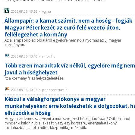
2026.08.06. 13:55 • vg.hu
Állampapír: a kamat számít, nem a hőség - fogják
Magyar Péter kezét az euró felé vezető úton,
fellélegezhet a kormány
Az állampapírpiac oldaláról egyelőre nem nő a nyomás az új magyar
kormányon.
2026.08.06. 13:10 • mfor.hu
Több ezren maradtak víz nélkül, egyelőre még ne
javul a hőséghelyzet
Itt a kormány friss helyzetjelentése.
2026.08.06. 10:05 • penzcentrum.hu
Készül a válságforgatókönyv a magyar
munkahelyeken: erre kötelezhetik a dolgozókat, h
elhúzódik a hőség
Hogyan érdemes szervezni a munkavégzést hőségriadóban? Otthon, ahol
mindenki külön hűti a lakását, vagy egy korszerű, energiahatékony
irodaházban, ahol a hűtés központilag működik.