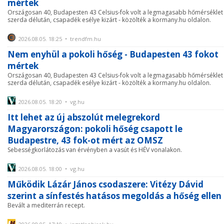
mértek
Országosan 40, Budapesten 43 Celsius-fok volt a legmagasabb hőmérséklet
szerda délután, csapadék esélye kizárt - közölték a kormany.hu oldalon.
2026.08.05. 18:25 • trendfm.hu
Nem enyhül a pokoli hőség - Budapesten 43 fokot
mértek
Országosan 40, Budapesten 43 Celsius-fok volt a legmagasabb hőmérséklet
szerda délután, csapadék esélye kizárt - közölték a kormany.hu oldalon.
2026.08.05. 18:20 • vg.hu
Itt lehet az új abszolút melegrekord
Magyarországon: pokoli hőség csapott le
Budapestre, 43 fok-ot mért az OMSZ
Sebességkorlátozás van érvényben a vasút és HÉV vonalakon.
2026.08.05. 18:00 • vg.hu
Működik Lázár János csodaszere: Vitézy Dávid
szerint a sínfestés hatásos megoldás a hőség ellen
Bevált a mediterrán recept.