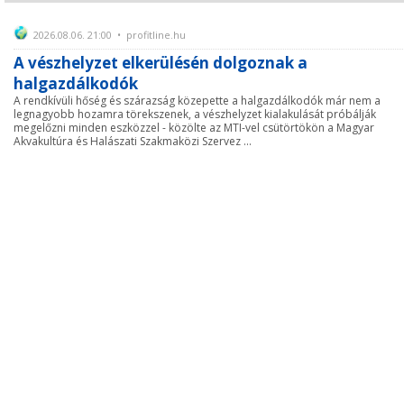
2026.08.06. 21:00 • profitline.hu
A vészhelyzet elkerülésén dolgoznak a
halgazdálkodók
A rendkívüli hőség és szárazság közepette a halgazdálkodók már nem a
legnagyobb hozamra törekszenek, a vészhelyzet kialakulását próbálják
megelőzni minden eszközzel - közölte az MTI-vel csütörtökön a Magyar
Akvakultúra és Halászati Szakmaközi Szervez ...