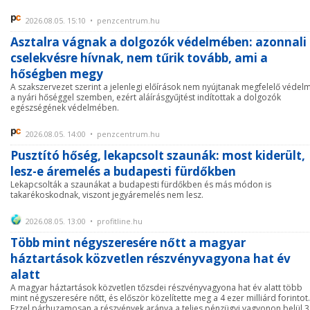
2026.08.05. 15:10 • penzcentrum.hu
Asztalra vágnak a dolgozók védelmében: azonnali
cselekvésre hívnak, nem tűrik tovább, ami a
hőségben megy
A szakszervezet szerint a jelenlegi előírások nem nyújtanak megfelelő védel
a nyári hőséggel szemben, ezért aláírásgyűjtést indítottak a dolgozók
egészségének védelmében.
2026.08.05. 14:00 • penzcentrum.hu
Pusztító hőség, lekapcsolt szaunák: most kiderült,
lesz-e áremelés a budapesti fürdőkben
Lekapcsolták a szaunákat a budapesti fürdőkben és más módon is
takarékoskodnak, viszont jegyáremelés nem lesz.
2026.08.05. 13:00 • profitline.hu
Több mint négyszeresére nőtt a magyar
háztartások közvetlen részvényvagyona hat év
alatt
A magyar háztartások közvetlen tőzsdei részvényvagyona hat év alatt több
mint négyszeresére nőtt, és először közelítette meg a 4 ezer milliárd forintot.
Ezzel párhuzamosan a részvények aránya a teljes pénzügyi vagyonon belül 3