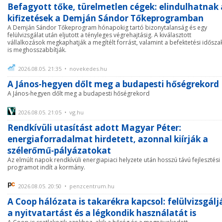
Befagyott tőke, türelmetlen cégek: elindulhatnak 
kifizetések a Demján Sándor Tőkeprogramban
A Demján Sándor Tőkeprogram hónapokig tartó bizonytalanság és egy
felülvizsgálat után eljutott a tényleges végrehajtásig. A kiválasztott
vállalkozások megkaphatják a megítélt forrást, valamint a befektetési idősza
is meghosszabbítják.
2026.08.05. 21:35 • novekedes.hu
A János-hegyen dőlt meg a budapesti hőségrekord
A János-hegyen dőlt meg a budapesti hőségrekord
2026.08.05. 21:05 • vg.hu
Rendkívüli utasítást adott Magyar Péter:
energiaforradalmat hirdetett, azonnal kiírják a
szélerőmű-pályázatokat
Az elmúlt napok rendkívüli energiapiaci helyzete után hosszú távú fejlesztési
programot indít a kormány.
2026.08.05. 20:50 • penzcentrum.hu
A Coop hálózata is takarékra kapcsol: felülvizsgálj
a nyitvatartást és a légkondik használatát is