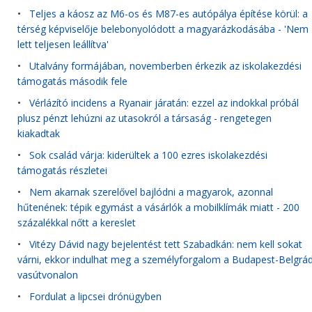
•
Teljes a káosz az M6-os és M87-es autópálya építése körül: a
térség képviselője belebonyolódott a magyarázkodásába - 'Nem
lett teljesen leállítva'
•
Utalvány formájában, novemberben érkezik az iskolakezdési
támogatás második fele
•
Vérlázító incidens a Ryanair járatán: ezzel az indokkal próbál
plusz pénzt lehúzni az utasokról a társaság - rengetegen
kiakadtak
•
Sok család várja: kiderültek a 100 ezres iskolakezdési
támogatás részletei
•
Nem akarnak szerelővel bajlódni a magyarok, azonnal
hűtenének: tépik egymást a vásárlók a mobilklímák miatt - 200
százalékkal nőtt a kereslet
•
Vitézy Dávid nagy bejelentést tett Szabadkán: nem kell sokat
várni, ekkor indulhat meg a személyforgalom a Budapest-Belgrá
vasútvonalon
•
Fordulat a lipcsei drónügyben