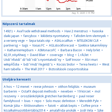
Népszerű tartalmak
149(1)
•
AvaTrade withdrawal methods
•
Havi 2 menstruci
•
hasioka
daiki japan
•
fancybox
•
kikldetsi nyomtatvny
•
Tafedim krm vlemnyek
•
a verseny vege
•
Sepa tutals otp
•
ASALocalRun
•
MTELEKOM CLR
•
partnersg
•
tags
•
Vasas FC
•
AGLstockforecast
•
Szeklice takarmĂĄny
•
KatharineHepburn
•
ASMonacoFC
•
Barbara Bacon
•
Hely brlet
•
62,01,nAyAhwzj
•
David Blair
•
coverage
•
blog
•
Ĺ rĂĽlet
•
Utďż˝nfutďż˝ ďż˝tďż˝rďż˝s nyomtatvďż˝ny
•
Széf trezor
•
Ăšri muri
wikipĂŠdia
•
bďż˝rmďż˝rlegelďż˝s
•
Kocsis Sndor
•
Terea heets r
•
West
ham tabella
•
The Wall 2017
•
Biztosítások csoportosítása
Utoljára keresett
A hos
•
12 menet
•
reese johnson
•
otthon felújítás
•
museum
barberini
•
OctaFX deposit methods
•
neveben
•
19 körzet
•
mol
reszveny
•
oroszlánkölykök gretchen hardenberg
•
paul reiser
familyhood
•
bias
•
repo
•
Solo music definition
•
Meredith Pyle
•
Komár Júlia
•
ĂÄštvonalterv
•
futott
•
ablak bepts
•
Coffee price
•
közalkalmazottibértábla2014
•
amalafrida unokák
•
Josh Vela
•
Szke