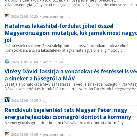
A Coop is csatlakozik azokhoz, akik a hőség és a megnövekedett
villamosenergia-igény miatt energiatakarékossági intézkedéseket vezetnek b
2026.08.05. 20:20 • penzcentrum.hu
Hatalmas lakáshitel-fordulat jöhet ősszel
Magyarországon: mutatjuk, kik járnak most nagy
jól
Hiába estek csaknem 2 százalékponttal a hosszú forintkamatok az elmúlt
hónapokban, a piaci lakáshitelek átlagkamata egyelőre alig mozdult.
2026.08.05. 20:00 • profitline.hu
Vitézy Dávid: lassítja a vonatokat és festéssel is vé
a síneket a hőségtől a MÁV
Lassítja a vonatokat a MÁV és festéssel is védi a síneket a hőségtől - írta Vitéz
Dávid közlekedési és beruházási miniszter szerdán Facebook-bejegyzésébe
2026.08.05. 19:25 • vg.hu
Rendkívüli bejelentést tett Magyar Péter: nagy
energiafejlesztési csomagról döntött a kormány
Az energiaválságra adott hosszú távú válaszokról döntött a kormány.
2026.08.05. 19:05 • penzcentrum.hu