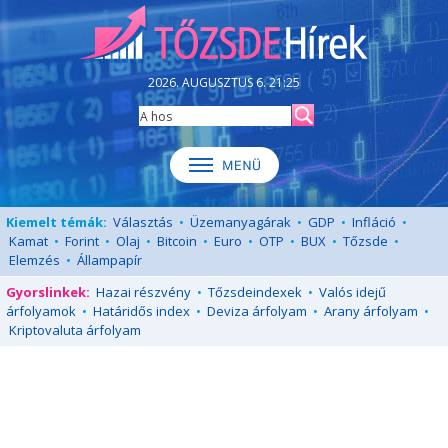
2026. AUGUSZTUS 6. 21:25
Kiemelt témák:
Választás
•
Üzemanyagárak
•
GDP
•
Infláció
•
Kamat
•
Forint
•
Olaj
•
Bitcoin
•
Euro
•
OTP
•
BUX
•
Tőzsde
•
Elemzés
•
Állampapír
Gyorslinkek:
Hazai részvény
•
Tőzsdeindexek
•
Valós idejű
árfolyamok
•
Határidős index
•
Deviza árfolyam
•
Arany árfolyam
•
Kriptovaluta árfolyam