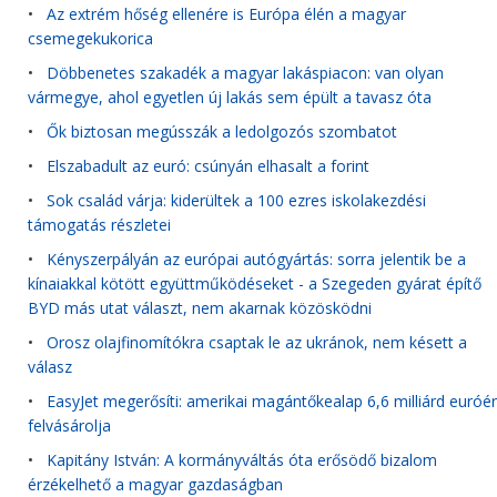
•
Az extrém hőség ellenére is Európa élén a magyar
csemegekukorica
•
Döbbenetes szakadék a magyar lakáspiacon: van olyan
vármegye, ahol egyetlen új lakás sem épült a tavasz óta
•
Ők biztosan megússzák a ledolgozós szombatot
•
Elszabadult az euró: csúnyán elhasalt a forint
•
Sok család várja: kiderültek a 100 ezres iskolakezdési
támogatás részletei
•
Kényszerpályán az európai autógyártás: sorra jelentik be a
kínaiakkal kötött együttműködéseket - a Szegeden gyárat építő
BYD más utat választ, nem akarnak közösködni
•
Orosz olajfinomítókra csaptak le az ukránok, nem késett a
válasz
•
EasyJet megerősíti: amerikai magántőkealap 6,6 milliárd euróér
felvásárolja
•
Kapitány István: A kormányváltás óta erősödő bizalom
érzékelhető a magyar gazdaságban