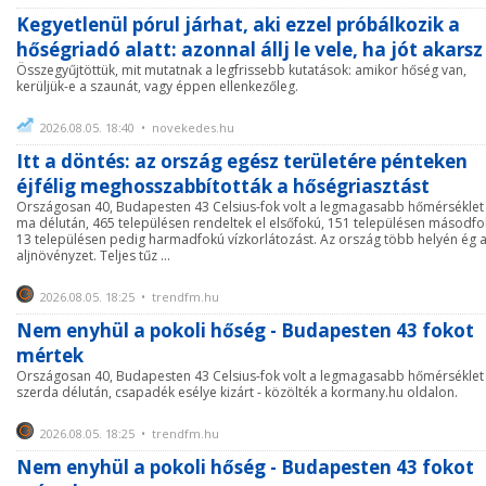
Kegyetlenül pórul járhat, aki ezzel próbálkozik a
hőségriadó alatt: azonnal állj le vele, ha jót akarsz
Összegyűjtöttük, mit mutatnak a legfrissebb kutatások: amikor hőség van,
kerüljük-e a szaunát, vagy éppen ellenkezőleg.
2026.08.05. 18:40 • novekedes.hu
Itt a döntés: az ország egész területére pénteken
éjfélig meghosszabbították a hőségriasztást
Országosan 40, Budapesten 43 Celsius-fok volt a legmagasabb hőmérséklet
ma délután, 465 településen rendeltek el elsőfokú, 151 településen másodfo
13 településen pedig harmadfokú vízkorlátozást. Az ország több helyén ég 
aljnövényzet. Teljes tűz ...
2026.08.05. 18:25 • trendfm.hu
Nem enyhül a pokoli hőség - Budapesten 43 fokot
mértek
Országosan 40, Budapesten 43 Celsius-fok volt a legmagasabb hőmérséklet
szerda délután, csapadék esélye kizárt - közölték a kormany.hu oldalon.
2026.08.05. 18:25 • trendfm.hu
Nem enyhül a pokoli hőség - Budapesten 43 fokot