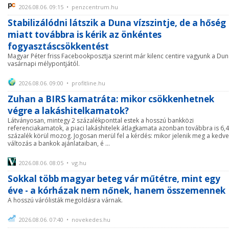
2026.08.06. 09:15 • penzcentrum.hu
Stabilizálódni látszik a Duna vízszintje, de a hőség
miatt továbbra is kérik az önkéntes
fogyasztáscsökkentést
Magyar Péter friss Facebookposztja szerint már kilenc centire vagyunk a Du
vasárnapi mélypontjától.
2026.08.06. 09:00 • profitline.hu
Zuhan a BIRS kamatráta: mikor csökkenhetnek
végre a lakáshitelkamatok?
Látványosan, mintegy 2 százalékponttal estek a hosszú bankközi
referenciakamatok, a piaci lakáshitelek átlagkamata azonban továbbra is 6,4
százalék körül mozog. Jogosan merül fel a kérdés: mikor jelenik meg a kedv
változás a bankok ajánlataiban, é ...
2026.08.06. 08:05 • vg.hu
Sokkal több magyar beteg vár műtétre, mint egy
éve - a kórházak nem nőnek, hanem összemennek
A hosszú várólisták megoldásra várnak.
2026.08.06. 07:40 • novekedes.hu