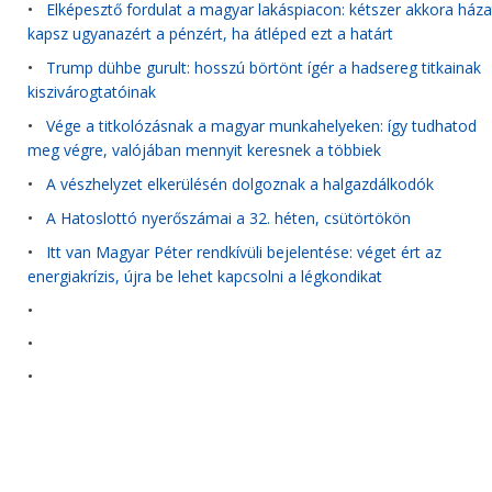
•
Elképesztő fordulat a magyar lakáspiacon: kétszer akkora háza
kapsz ugyanazért a pénzért, ha átléped ezt a határt
•
Trump dühbe gurult: hosszú börtönt ígér a hadsereg titkainak
kiszivárogtatóinak
•
Vége a titkolózásnak a magyar munkahelyeken: így tudhatod
meg végre, valójában mennyit keresnek a többiek
•
A vészhelyzet elkerülésén dolgoznak a halgazdálkodók
•
A Hatoslottó nyerőszámai a 32. héten, csütörtökön
•
Itt van Magyar Péter rendkívüli bejelentése: véget ért az
energiakrízis, újra be lehet kapcsolni a légkondikat
•
•
•