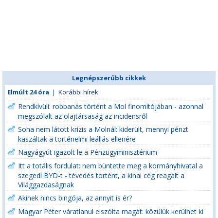
Legnépszerűbb cikkek
Elmúlt 24 óra
|
Korábbi hírek
Rendkívüli: robbanás történt a Mol finomítójában - azonnal
megszólalt az olajtársaság az incidensről
Soha nem látott krízis a Molnál: kiderült, mennyi pénzt
kaszáltak a történelmi leállás ellenére
Nagyágyút igazolt le a Pénzügyminisztérium
Itt a totális fordulat: nem büntette meg a kormányhivatal a
szegedi BYD-t - tévedés történt, a kínai cég reagált a
Világgazdaságnak
Akinek nincs bingója, az annyit is ér?
Magyar Péter váratlanul elszólta magát: közülük kerülhet ki