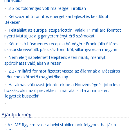
hatásaiba
3.5-ös földrengés volt ma reggel Tirolban
•
Kétszázmillió forintos energetikai fejlesztés kezdődött
•
Békésen
Telitalálat az európai szuperlottón, valaki 11 milliárd forintot
•
nyert! Mutatjuk a giganyereményt érő számokat
Két olcsó húsmentes recept a hétvégére Frank Júlia filléres
•
szakácskönyvéből: pár száz forintból, villámgyorsan megvan
Nem elég napelemet telepíteni: ezen múlik, mennyit
•
spórolhatsz valójában a rezsin
2,27 milliárd forintot fizetett vissza az államnak a Mészáros
•
Lőrinchez köthető magántőkealap
Hatalmas változást jelentetek be a Honvédségnél: jobb lesz
•
hozzászokni az új nevekhez - már alá is írta a miniszter,
'legyetek büszkék!'
•
Ajánljuk még
Az IMF figyelmeztet: a helyi stabilcoinok felgyorsíthatják a
•