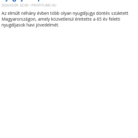
2026.05.09. 02:00 • PROFITLINE.HU
Az elmúlt néhány évben több olyan nyugdíjügyi döntés született
Magyarországon, amely közvetlenül érintette a 65 év feletti
nyugdíjasok havi jövedelmét.