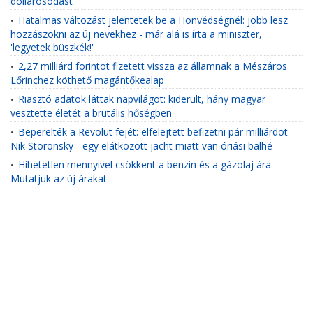
dollárosodást
Hatalmas változást jelentetek be a Honvédségnél: jobb lesz
•
hozzászokni az új nevekhez - már alá is írta a miniszter,
'legyetek büszkék!'
2,27 milliárd forintot fizetett vissza az államnak a Mészáros
•
Lőrinchez köthető magántőkealap
Riasztó adatok láttak napvilágot: kiderült, hány magyar
•
vesztette életét a brutális hőségben
Beperelték a Revolut fejét: elfelejtett befizetni pár milliárdot
•
Nik Storonsky - egy elátkozott jacht miatt van óriási balhé
Hihetetlen mennyivel csökkent a benzin és a gázolaj ára -
•
Mutatjuk az új árakat