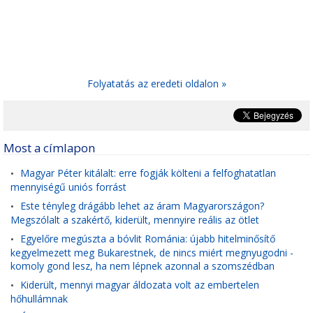
Folyatatás az eredeti oldalon »
Most a címlapon
Magyar Péter kitálalt: erre fogják költeni a felfoghatatlan
•
mennyiségű uniós forrást
Este tényleg drágább lehet az áram Magyarországon?
•
Megszólalt a szakértő, kiderült, mennyire reális az ötlet
Egyelőre megúszta a bóvlit Románia: újabb hitelminősítő
•
kegyelmezett meg Bukarestnek, de nincs miért megnyugodni -
komoly gond lesz, ha nem lépnek azonnal a szomszédban
Kiderült, mennyi magyar áldozata volt az embertelen
•
hőhullámnak