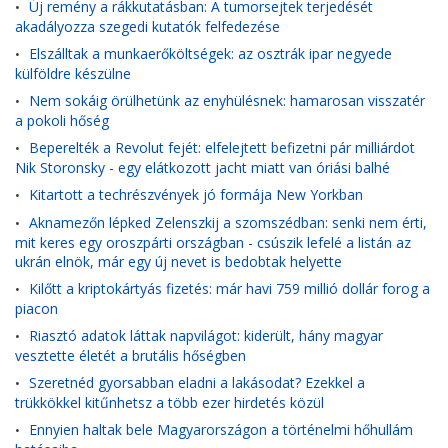
Új remény a rákkutatásban: A tumorsejtek terjedését
•
akadályozza szegedi kutatók felfedezése
Elszálltak a munkaerőköltségek: az osztrák ipar negyede
•
külföldre készülne
Nem sokáig örülhetünk az enyhülésnek: hamarosan visszatér
•
a pokoli hőség
Beperelték a Revolut fejét: elfelejtett befizetni pár milliárdot
•
Nik Storonsky - egy elátkozott jacht miatt van óriási balhé
Kitartott a techrészvények jó formája New Yorkban
•
Aknamezőn lépked Zelenszkij a szomszédban: senki nem érti,
•
mit keres egy oroszpárti országban - csúszik lefelé a listán az
ukrán elnök, már egy új nevet is bedobtak helyette
Kilőtt a kriptokártyás fizetés: már havi 759 millió dollár forog a
•
piacon
Riasztó adatok láttak napvilágot: kiderült, hány magyar
•
vesztette életét a brutális hőségben
Szeretnéd gyorsabban eladni a lakásodat? Ezekkel a
•
trükkökkel kitűnhetsz a több ezer hirdetés közül
Ennyien haltak bele Magyarországon a történelmi hőhullám
•