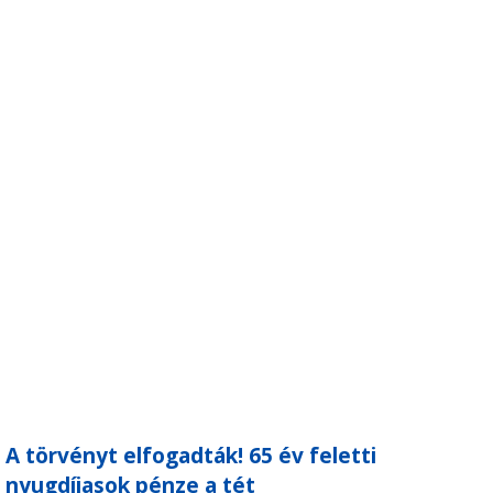
A törvényt elfogadták! 65 év feletti
nyugdíjasok pénze a tét