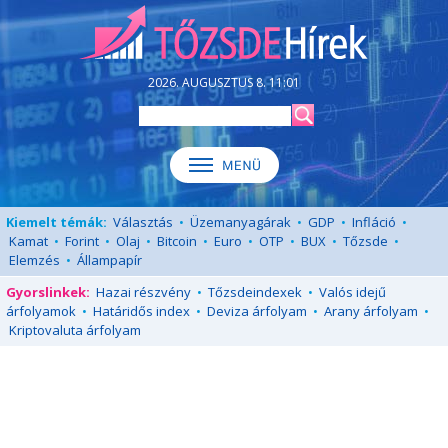
2026. AUGUSZTUS 8. 11:01
Kiemelt témák:
Választás
•
Üzemanyagárak
•
GDP
•
Infláció
•
Kamat
•
Forint
•
Olaj
•
Bitcoin
•
Euro
•
OTP
•
BUX
•
Tőzsde
•
Elemzés
•
Állampapír
Gyorslinkek:
Hazai részvény
•
Tőzsdeindexek
•
Valós idejű
árfolyamok
•
Határidős index
•
Deviza árfolyam
•
Arany árfolyam
•
Kriptovaluta árfolyam