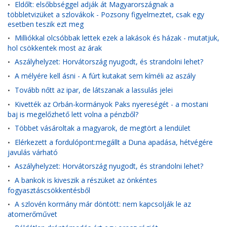
Eldőlt: elsőbbséggel adják át Magyarországnak a
•
többletvizüket a szlovákok - Pozsony figyelmeztet, csak egy
esetben teszik ezt meg
Milliókkal olcsóbbak lettek ezek a lakások és házak - mutatjuk,
•
hol csökkentek most az árak
Aszályhelyzet: Horvátország nyugodt, és strandolni lehet?
•
A mélyére kell ásni - A fúrt kutakat sem kíméli az aszály
•
Tovább nőtt az ipar, de látszanak a lassulás jelei
•
Kivették az Orbán-kormányok Paks nyereségét - a mostani
•
baj is megelőzhető lett volna a pénzből?
Többet vásároltak a magyarok, de megtört a lendület
•
Elérkezett a fordulópont:megállt a Duna apadása, hétvégére
•
javulás várható
Aszályhelyzet: Horvátország nyugodt, és strandolni lehet?
•
A bankok is kiveszik a részüket az önkéntes
•
fogyasztáscsökkentésből
A szlovén kormány már döntött: nem kapcsolják le az
•
atomerőművet