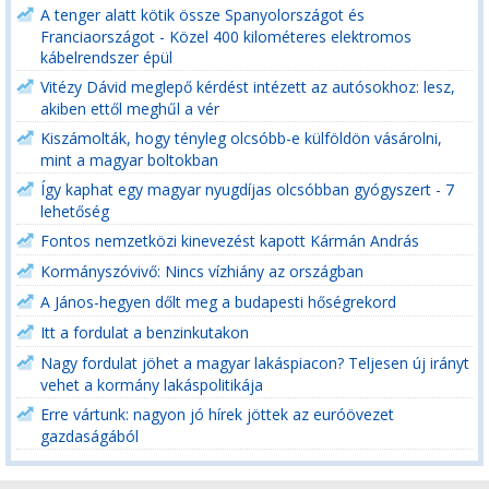
A tenger alatt kötik össze Spanyolországot és
Franciaországot - Közel 400 kilométeres elektromos
kábelrendszer épül
Vitézy Dávid meglepő kérdést intézett az autósokhoz: lesz,
akiben ettől meghűl a vér
Kiszámolták, hogy tényleg olcsóbb-e külföldön vásárolni,
mint a magyar boltokban
Így kaphat egy magyar nyugdíjas olcsóbban gyógyszert - 7
lehetőség
Fontos nemzetközi kinevezést kapott Kármán András
Kormányszóvivő: Nincs vízhiány az országban
A János-hegyen dőlt meg a budapesti hőségrekord
Itt a fordulat a benzinkutakon
Nagy fordulat jöhet a magyar lakáspiacon? Teljesen új irányt
vehet a kormány lakáspolitikája
Erre vártunk: nagyon jó hírek jöttek az euróövezet
gazdaságából