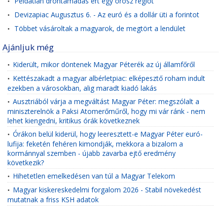
Példátlan dróntámadás ért egy orosz régiót
•
Devizapiac Augusztus 6. - Az euró és a dollár üti a forintot
•
Többet vásároltak a magyarok, de megtört a lendület
•
Ajánljuk még
Kiderült, mikor döntenek Magyar Péterék az új államfőről
•
Kettészakadt a magyar albérletpiac: elképesztő roham indult
•
ezekben a városokban, alig maradt kiadó lakás
Ausztriából várja a megváltást Magyar Péter: megszólalt a
•
miniszterelnök a Paksi Atomerőműről, hogy mi vár ránk - nem
lehet kiengedni, kritikus órák következnek
Órákon belül kiderül, hogy leeresztett-e Magyar Péter euró-
•
lufija: feketén fehéren kimondják, mekkora a bizalom a
kormánnyal szemben - újabb zavarba ejtő eredmény
következik?
Hihetetlen emelkedésen van túl a Magyar Telekom
•
Magyar kiskereskedelmi forgalom 2026 - Stabil növekedést
•
mutatnak a friss KSH adatok