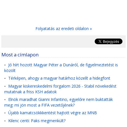
Folyatatás az eredeti oldalon »
Most a címlapon
Jó hírt hozott Magyar Péter a Dunáról, de figyelmeztetést is
•
közölt
Térképen, ahogy a magyar határhoz közelít a hidegfont
•
Magyar kiskereskedelmi forgalom 2026 - Stabil növekedést
•
mutatnak a friss KSH adatok
Elnök maradhat Gianni Infantino, egyelőre nem buktatták
•
meg: mi jön most a FIFA vezetőjének?
Újabb kamatcsökkkentést hajtott végre az MNB
•
Kilenc centi: Paks megmenkült?
•