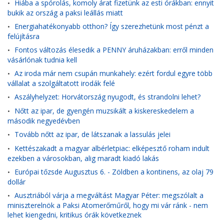
Hiába a spórolás, komoly árat fizetünk az esti órákban: ennyit
•
bukik az ország a paksi leállás miatt
Energiahatékonyabb otthon? Így szerezhetünk most pénzt a
•
felújításra
Fontos változás élesedik a PENNY áruházakban: erről minden
•
vásárlónak tudnia kell
Az iroda már nem csupán munkahely: ezért fordul egyre több
•
vállalat a szolgáltatott irodák felé
Aszályhelyzet: Horvátország nyugodt, és strandolni lehet?
•
Nőtt az ipar, de gyengén muzsikált a kiskereskedelem a
•
második negyedévben
Tovább nőtt az ipar, de látszanak a lassulás jelei
•
Kettészakadt a magyar albérletpiac: elképesztő roham indult
•
ezekben a városokban, alig maradt kiadó lakás
Európai tőzsde Augusztus 6. - Zöldben a kontinens, az olaj 79
•
dollár
Ausztriából várja a megváltást Magyar Péter: megszólalt a
•
miniszterelnök a Paksi Atomerőműről, hogy mi vár ránk - nem
lehet kiengedni, kritikus órák következnek