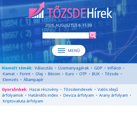
2026. AUGUSZTUS 6. 11:39
Kiemelt témák:
Választás
•
Üzemanyagárak
•
GDP
•
Infláció
•
Kamat
•
Forint
•
Olaj
•
Bitcoin
•
Euro
•
OTP
•
BUX
•
Tőzsde
•
Elemzés
•
Állampapír
Gyorslinkek:
Hazai részvény
•
Tőzsdeindexek
•
Valós idejű
árfolyamok
•
Határidős index
•
Deviza árfolyam
•
Arany árfolyam
•
Kriptovaluta árfolyam