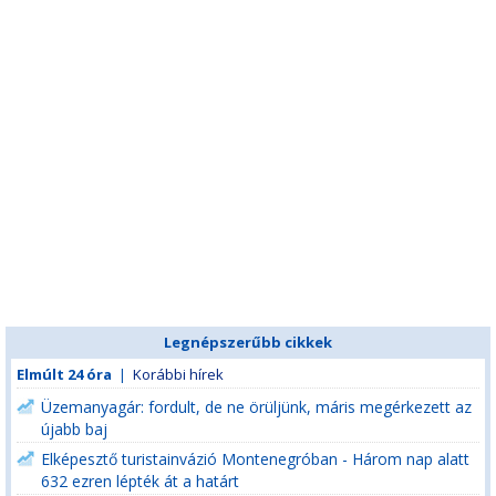
Legnépszerűbb cikkek
Elmúlt 24 óra
|
Korábbi hírek
Üzemanyagár: fordult, de ne örüljünk, máris megérkezett az
újabb baj
Elképesztő turistainvázió Montenegróban - Három nap alatt
632 ezren lépték át a határt