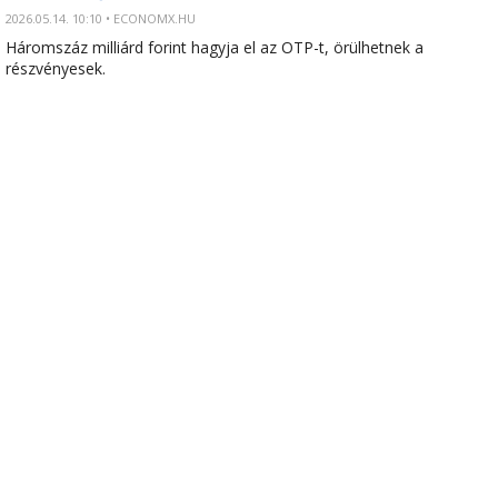
2026.05.14. 10:10 • ECONOMX.HU
Háromszáz milliárd forint hagyja el az OTP-t, örülhetnek a
részvényesek.