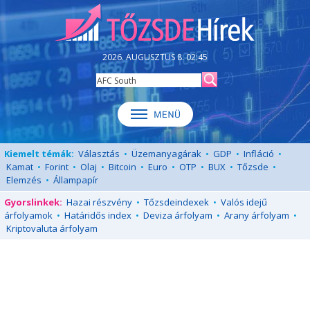
2026. AUGUSZTUS 8. 02:45
Kiemelt témák:
Választás
•
Üzemanyagárak
•
GDP
•
Infláció
•
Kamat
•
Forint
•
Olaj
•
Bitcoin
•
Euro
•
OTP
•
BUX
•
Tőzsde
•
Elemzés
•
Állampapír
Gyorslinkek:
Hazai részvény
•
Tőzsdeindexek
•
Valós idejű
árfolyamok
•
Határidős index
•
Deviza árfolyam
•
Arany árfolyam
•
Kriptovaluta árfolyam