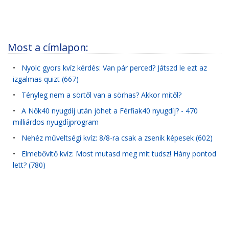
Most a címlapon:
•
Nyolc gyors kvíz kérdés: Van pár perced? Játszd le ezt az
izgalmas quizt (667)
•
Tényleg nem a sörtől van a sörhas? Akkor mitől?
•
A Nők40 nyugdíj után jöhet a Férfiak40 nyugdíj? - 470
milliárdos nyugdíjprogram
•
Nehéz műveltségi kvíz: 8/8-ra csak a zsenik képesek (602)
•
Elmebővítő kvíz: Most mutasd meg mit tudsz! Hány pontod
lett? (780)