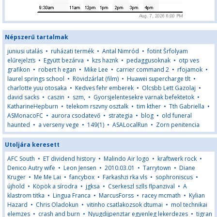
Népszerű tartalmak
juniusi utalás
•
ruházati termék
•
Antal Nimród
•
fotint Šrfolyam
elűrejelzťs
•
Együtt bezárva
•
kzs haznk
•
pedaggusoknak
•
otp ves
grafikon
•
robert h egan
•
Mike Lee
•
carrier command 2
•
rfojamok
•
laurel springs school
•
Rövidzárlat (film)
•
Huawei supercharge tlt
•
charlotte yuu otosaka
•
Kedves fehr emberek
•
Olcsbb Lett Gazolaj
•
david sacks
•
caszin
•
szm,
•
Gyorsjelentesekre varnak befektetok
•
KatharineHepburn
•
telekom rszvny osztalk
•
tim kther
•
Tth Gabriella
•
ASMonacoFC
•
aurora csodatevő
•
strategia
•
blog
•
old funeral
haunted
•
a verseny vege
•
149(1)
•
ASALocalRun
•
Zorn penitencia
Utoljára keresett
AFC South
•
ET dividend history
•
Malindo Air logo
•
kraftwerk rock
•
Denico Autry wife
•
Leon Jensen
•
2010.03.01
•
Tarrytown
•
Diane
Kruger
•
Me Me Lai
•
fancybox
•
Farkashzi rka vls
•
sophroniscus
•
újhold
•
Köpök a sírodra
•
jgksa
•
Cserkeszl szlls flpanzival
•
A
klastrom titka
•
Lingua Franca
•
MarcusForss
•
racey mcmath
•
Kylian
Hazard
•
Chris Oladokun
•
vitinho csatlakozsok dtumai
•
mol technikai
elemzes
•
crash and burn
•
Nyugdijpenztar egyenleg lekerdezes
•
tigran