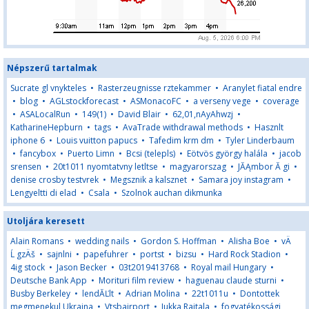
Népszerű tartalmak
Sucrate gl vnykteles
•
Rasterzeugnisse rztekammer
•
Aranylet fiatal endre
•
blog
•
AGLstockforecast
•
ASMonacoFC
•
a verseny vege
•
coverage
•
ASALocalRun
•
149(1)
•
David Blair
•
62,01,nAyAhwzj
•
KatharineHepburn
•
tags
•
AvaTrade withdrawal methods
•
Hasznlt
iphone 6
•
Louis vuitton papucs
•
Tafedim krm dm
•
Tyler Linderbaum
•
fancybox
•
Puerto Limn
•
Bcsi (telepls)
•
Eötvös györgy halála
•
jacob
srensen
•
20t1011 nyomtatvny letltse
•
magyarorszag
•
JĂĄmbor Ă gi
•
denise crosby testvrek
•
Megsznik a kalsznet
•
Samara joy instagram
•
Lengyeltti di elad
•
Csala
•
Szolnok auchan dikmunka
Utoljára keresett
Alain Romans
•
wedding nails
•
Gordon S. Hoffman
•
Alisha Boe
•
vÄ
Ĺ gzÄš
•
sajnlni
•
papefuhrer
•
portst
•
bizsu
•
Hard Rock Stadion
•
4ig stock
•
Jason Becker
•
03t2019413768
•
Royal mail Hungary
•
Deutsche Bank App
•
Morituri film review
•
haguenau claude sturni
•
Busby Berkeley
•
lendĂĽlt
•
Adrian Molina
•
22t1011u
•
Dontottek
megmenekul Ukrajna
•
Vtsbairport
•
Jukka Raitala
•
fogyatékossági