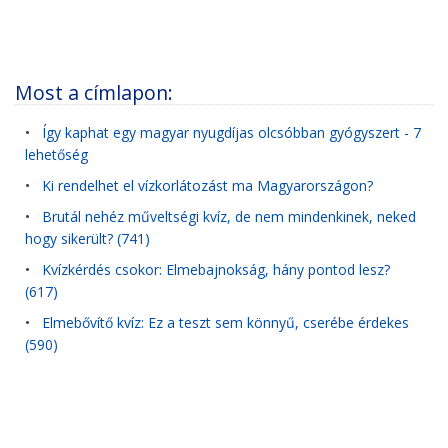
Most a címlapon:
•
Így kaphat egy magyar nyugdíjas olcsóbban gyógyszert - 7
lehetőség
•
Ki rendelhet el vízkorlátozást ma Magyarországon?
•
Brutál nehéz műveltségi kvíz, de nem mindenkinek, neked
hogy sikerült? (741)
•
Kvízkérdés csokor: Elmebajnokság, hány pontod lesz?
(617)
•
Elmebővítő kvíz: Ez a teszt sem könnyű, cserébe érdekes
(590)