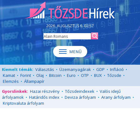
2026. AUGUSZTUS 6. 02:57
Kiemelt témák:
Választás
•
Üzemanyagárak
•
GDP
•
Infláció
•
Kamat
•
Forint
•
Olaj
•
Bitcoin
•
Euro
•
OTP
•
BUX
•
Tőzsde
•
Elemzés
•
Állampapír
Gyorslinkek:
Hazai részvény
•
Tőzsdeindexek
•
Valós idejű
árfolyamok
•
Határidős index
•
Deviza árfolyam
•
Arany árfolyam
•
Kriptovaluta árfolyam