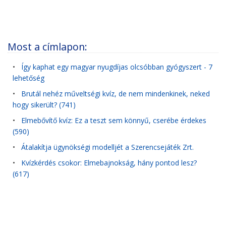
Most a címlapon:
•
Így kaphat egy magyar nyugdíjas olcsóbban gyógyszert - 7
lehetőség
•
Brutál nehéz műveltségi kvíz, de nem mindenkinek, neked
hogy sikerült? (741)
•
Elmebővítő kvíz: Ez a teszt sem könnyű, cserébe érdekes
(590)
•
Átalakítja ügynökségi modelljét a Szerencsejáték Zrt.
•
Kvízkérdés csokor: Elmebajnokság, hány pontod lesz?
(617)