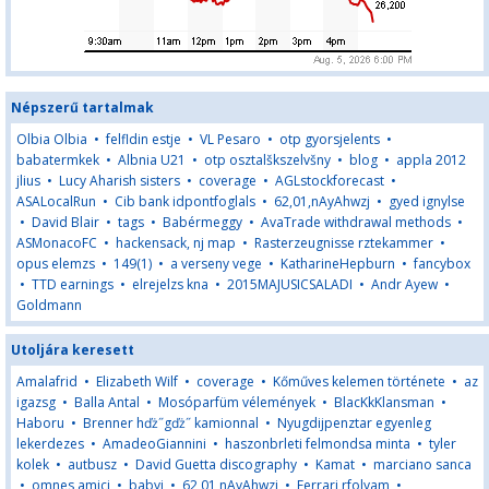
Népszerű tartalmak
Olbia Olbia
•
felfldin estje
•
VL Pesaro
•
otp gyorsjelents
•
babatermkek
•
Albnia U21
•
otp osztalškszelvšny
•
blog
•
appla 2012
jlius
•
Lucy Aharish sisters
•
coverage
•
AGLstockforecast
•
ASALocalRun
•
Cib bank idpontfoglals
•
62,01,nAyAhwzj
•
gyed ignylse
•
David Blair
•
tags
•
Babérmeggy
•
AvaTrade withdrawal methods
•
ASMonacoFC
•
hackensack, nj map
•
Rasterzeugnisse rztekammer
•
opus elemzs
•
149(1)
•
a verseny vege
•
KatharineHepburn
•
fancybox
•
TTD earnings
•
elrejelzs kna
•
2015MAJUSICSALADI
•
Andr Ayew
•
Goldmann
Utoljára keresett
Amalafrid
•
Elizabeth Wilf
•
coverage
•
Kőműves kelemen története
•
az
igazsg
•
Balla Antal
•
Mosóparfüm vélemények
•
BlacKkKlansman
•
Haboru
•
Brenner hďż˝gďż˝ kamionnal
•
Nyugdijpenztar egyenleg
lekerdezes
•
AmadeoGiannini
•
haszonbrleti felmondsa minta
•
tyler
kolek
•
autbusz
•
David Guetta discography
•
Kamat
•
marciano sanca
•
omnes amici
•
babyj
•
62,01,nAyAhwzj
•
Ferrari rfolyam
•