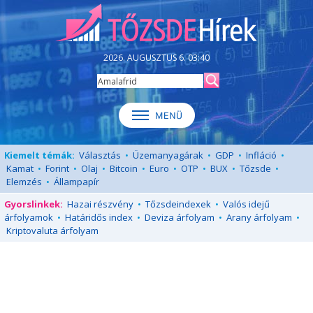
2026. AUGUSZTUS 6. 03:40
Kiemelt témák:
Választás
•
Üzemanyagárak
•
GDP
•
Infláció
•
Kamat
•
Forint
•
Olaj
•
Bitcoin
•
Euro
•
OTP
•
BUX
•
Tőzsde
•
Elemzés
•
Állampapír
Gyorslinkek:
Hazai részvény
•
Tőzsdeindexek
•
Valós idejű
árfolyamok
•
Határidős index
•
Deviza árfolyam
•
Arany árfolyam
•
Kriptovaluta árfolyam