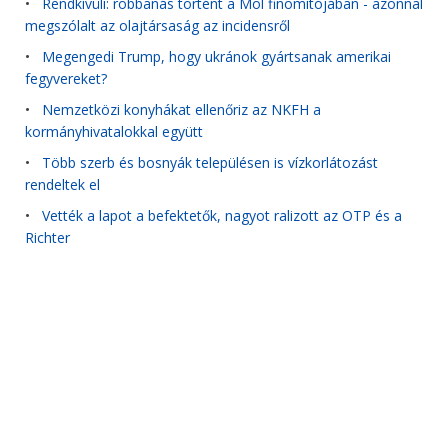
•
Rendkívüli: robbanás történt a Mol finomítójában - azonnal
megszólalt az olajtársaság az incidensről
•
Megengedi Trump, hogy ukránok gyártsanak amerikai
fegyvereket?
•
Nemzetközi konyhákat ellenőriz az NKFH a
kormányhivatalokkal együtt
•
Több szerb és bosnyák településen is vízkorlátozást
rendeltek el
•
Vették a lapot a befektetők, nagyot ralizott az OTP és a
Richter