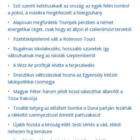
•
Szó szerint kettészakadt az ország: az egyik felén tombol
a pokol, a másikra megérkezett a hidegzuhany
•
Alaposan megfürdetik Trumpék pénzben a német
energetikai céget, csak hogy az álljon el szélerőművi terveitől
•
Fizetésképtelenné vált a Robinson Tours
•
Rugalmas iskolakezdés, hosszabb szünetek: így
változhatnak meg az iskolák szeptembertől
•
A Wizz Air profitját elvitte a terjeszkedés
•
Drasztikus változásokat hozna az Egyensúly Intézet
lakáspolitikai csomagja
•
Magyar Péter: három jelölt közül választhat államfőt a
Tisza frakciója
•
Tovább ketyeg az időzített bomba a Duna partján: lezárták
a rákkeltő szennyezéssel érintett partszakaszt
•
Újabb focista a bíróság előtt: testi sértés a vád, ebből
nehezen fog kimászni