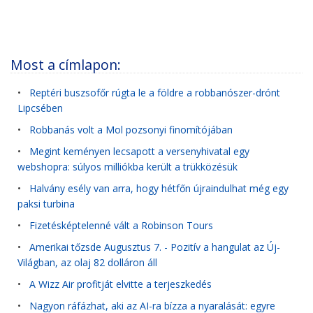
Most a címlapon:
•
Reptéri buszsofőr rúgta le a földre a robbanószer-drónt
Lipcsében
•
Robbanás volt a Mol pozsonyi finomítójában
•
Megint keményen lecsapott a versenyhivatal egy
webshopra: súlyos milliókba került a trükközésük
•
Halvány esély van arra, hogy hétfőn újraindulhat még egy
paksi turbina
•
Fizetésképtelenné vált a Robinson Tours
•
Amerikai tőzsde Augusztus 7. - Pozitív a hangulat az Új-
Világban, az olaj 82 dolláron áll
•
A Wizz Air profitját elvitte a terjeszkedés
•
Nagyon ráfázhat, aki az AI-ra bízza a nyaralását: egyre