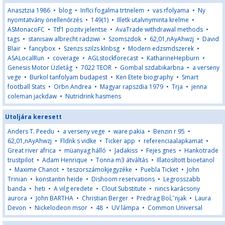
Anasztzia 1986
•
blog
•
Inflci fogalma trtnelem
•
vas rfolyama
•
Ny
nyomtatvány önellenőrzés
•
149(1)
•
Illetk utalvnyminta krelme
•
ASMonacoFC
•
Ttf1 pozitv jelentse
•
AvaTrade withdrawal methods
•
tags
•
stanisaw albrecht radziwi
•
Szomszdok
•
62,01,nAyAhwzj
•
David
Blair
•
fancybox
•
Szenzs szilzs klnbsg
•
Modern edzsmdszerek
•
ASALocalRun
•
coverage
•
AGLstockforecast
•
KatharineHepburn
•
Genesis Motor Üzletág
•
7022 TEOR
•
Gombal szdabikarbna
•
a verseny
vege
•
Burkol tanfolyam budapest
•
Ken Etete biography
•
Smart
football Stats
•
Orbn Andrea
•
Magyar rapszdia 1979
•
Trja
•
jenna
coleman jackdaw
•
Nutridrink hasmens
Utoljára keresett
Anders T. Peedu
•
a verseny vege
•
ware pakia
•
Benzin r 95
•
62,01,nAyAhwzj
•
Fldnk s vidke
•
Ticker app
•
referenciaalapkamat
•
Great river africa
•
müanyag hálló
•
Jadakiss
•
Fejes gnes
•
Hankotrade
trustpilot
•
Adam Henrique
•
Tonna m3 átváltás
•
Illatosított bioetanol
•
Maxime Chanot
•
teszorszámokjegyzéke
•
Puebla Ticket
•
John
Trinian
•
konstantin heide
•
Dishoom reservations
•
Legrosszabb
banda
•
heti
•
A vilg eredete
•
Clout Substitute
•
nincs karácsony
aurora
•
John BARTHA
•
Christian Berger
•
Predrag BoĹˇnjak
•
Laura
Devon
•
Nickelodeon msor
•
48
•
UV lámpa
•
Common Universal