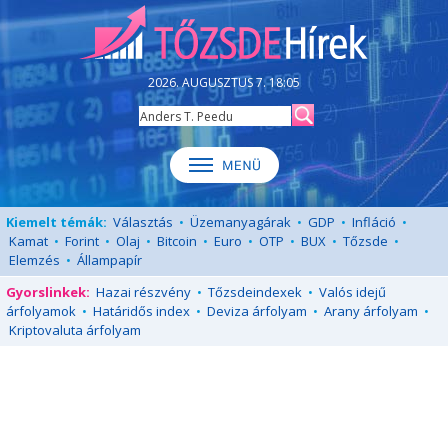
2026. AUGUSZTUS 7. 18:05
Kiemelt témák:
Választás
•
Üzemanyagárak
•
GDP
•
Infláció
•
Kamat
•
Forint
•
Olaj
•
Bitcoin
•
Euro
•
OTP
•
BUX
•
Tőzsde
•
Elemzés
•
Állampapír
Gyorslinkek:
Hazai részvény
•
Tőzsdeindexek
•
Valós idejű
árfolyamok
•
Határidős index
•
Deviza árfolyam
•
Arany árfolyam
•
Kriptovaluta árfolyam