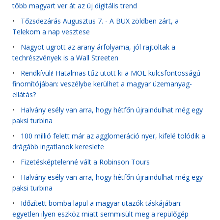
több magyart ver át az új digitális trend
•
Tőzsdezárás Augusztus 7. - A BUX zöldben zárt, a
Telekom a nap vesztese
•
Nagyot ugrott az arany árfolyama, jól rajtoltak a
techrészvények is a Wall Streeten
•
Rendkívüli! Hatalmas tűz ütött ki a MOL kulcsfontosságú
finomítójában: veszélybe kerülhet a magyar üzemanyag-
ellátás?
•
Halvány esély van arra, hogy hétfőn újraindulhat még egy
paksi turbina
•
100 millió felett már az agglomeráció nyer, kifelé tolódik a
drágább ingatlanok kereslete
•
Fizetésképtelenné vált a Robinson Tours
•
Halvány esély van arra, hogy hétfőn újraindulhat még egy
paksi turbina
•
Időzített bomba lapul a magyar utazók táskájában:
egyetlen ilyen eszköz miatt semmisült meg a repülőgép