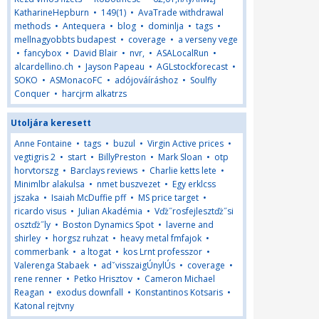
KatharineHepburn
•
149(1)
•
AvaTrade withdrawal
methods
•
Antequera
•
blog
•
dominlja
•
tags
•
mellnagyobbts budapest
•
coverage
•
a verseny vege
•
fancybox
•
David Blair
•
nvr,
•
ASALocalRun
•
alcardellino.ch
•
Jayson Papeau
•
AGLstockforecast
•
SOKO
•
ASMonacoFC
•
adójováíráshoz
•
Soulfly
Conquer
•
harcjrm alkatrzs
Utoljára keresett
Anne Fontaine
•
tags
•
buzul
•
Virgin Active prices
•
vegtigris 2
•
start
•
BillyPreston
•
Mark Sloan
•
otp
horvtorszg
•
Barclays reviews
•
Charlie ketts lete
•
Minimlbr alakulsa
•
nmet buszvezet
•
Egy erklcss
jszaka
•
Isaiah McDuffie pff
•
MS price target
•
ricardo visus
•
Julian Akadémia
•
Vďż˝rosfejlesztďż˝si
osztďż˝ly
•
Boston Dynamics Spot
•
laverne and
shirley
•
horgsz ruhzat
•
heavy metal fmfajok
•
commerbank
•
a ltogat
•
kos Lrnt professzor
•
Valerenga Stabaek
•
adˇvisszaigÚnylÚs
•
coverage
•
rene renner
•
Petko Hrisztov
•
Cameron Michael
Reagan
•
exodus downfall
•
Konstantinos Kotsaris
•
Katonal rejtvny