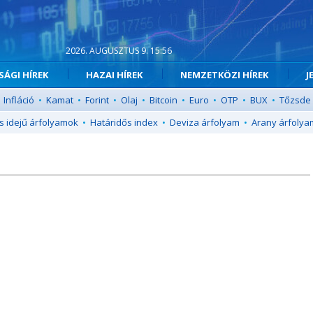
2026. AUGUSZTUS 9. 15:56
ÁGI HÍREK
HAZAI HÍREK
NEMZETKÖZI HÍREK
J
Infláció
•
Kamat
•
Forint
•
Olaj
•
Bitcoin
•
Euro
•
OTP
•
BUX
•
Tőzsde
s idejű árfolyamok
•
Határidős index
•
Deviza árfolyam
•
Arany árfolya