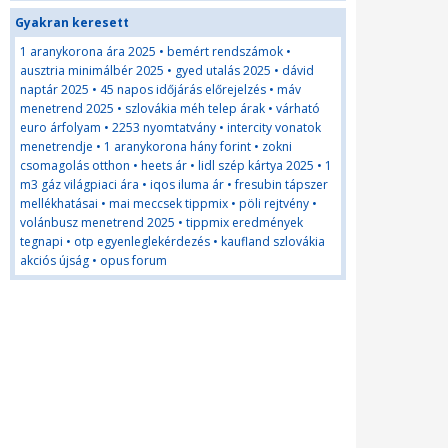
Gyakran keresett
1 aranykorona ára 2025
•
bemért rendszámok
•
ausztria minimálbér 2025
•
gyed utalás 2025
•
dávid
naptár 2025
•
45 napos időjárás előrejelzés
•
máv
menetrend 2025
•
szlovákia méh telep árak
•
várható
euro árfolyam
•
2253 nyomtatvány
•
intercity vonatok
menetrendje
•
1 aranykorona hány forint
•
zokni
csomagolás otthon
•
heets ár
•
lidl szép kártya 2025
•
1
m3 gáz világpiaci ára
•
iqos iluma ár
•
fresubin tápszer
mellékhatásai
•
mai meccsek tippmix
•
pöli rejtvény
•
volánbusz menetrend 2025
•
tippmix eredmények
tegnapi
•
otp egyenleglekérdezés
•
kaufland szlovákia
akciós újság
•
opus forum