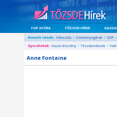
TOP 24 ÓRA
TŐZSDEI HÍREK
GAZDAS
Kiemelt témák:
Választás
•
Üzemanyagárak
•
GDP
•
Gyorslinkek:
Hazai részvény
•
Tőzsdeindexek
•
Való
Anne Fontaine