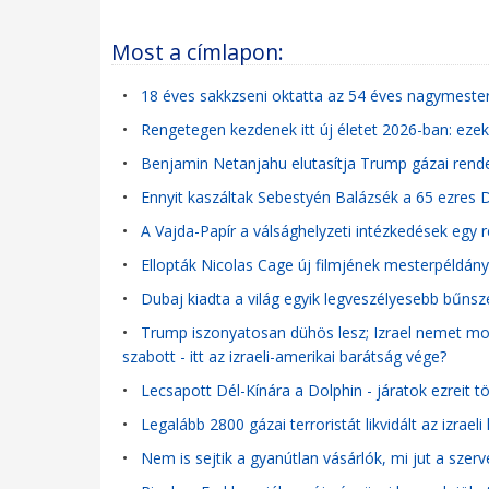
Most a címlapon:
•
18 éves sakkzseni oktatta az 54 éves nagymeste
•
Rengetegen kezdenek itt új életet 2026-ban: eze
•
Benjamin Netanjahu elutasítja Trump gázai rende
•
Ennyit kaszáltak Sebestyén Balázsék a 65 ezres DJ
•
A Vajda-Papír a válsághelyzeti intézkedések egy r
•
Ellopták Nicolas Cage új filmjének mesterpéldányát
•
Dubaj kiadta a világ egyik legveszélyesebb bűns
•
Trump iszonyatosan dühös lesz; Izrael nemet mon
szabott - itt az izraeli-amerikai barátság vége?
•
Lecsapott Dél-Kínára a Dolphin - járatok ezreit t
•
Legalább 2800 gázai terroristát likvidált az izra
•
Nem is sejtik a gyanútlan vásárlók, mi jut a szerv