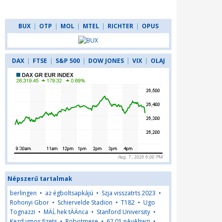
BUX
|
OTP
|
MOL
|
MTEL
|
RICHTER
|
OPUS
DAX
|
FTSE
|
S&P 500
|
DOW JONES
|
VIX
|
OLAJ
Népszerű tartalmak
berlingen
•
az égboltsapkájú
•
Szja visszatrts 2023
•
Rohonyi Gbor
•
Schiervelde Stadion
•
T182
•
Ugo
Tognazzi
•
MÄĹ hek tÄÄnca
•
Stanford University
•
Kezd vmos fizets
•
Robotmese
•
62,01,nAyAhwzj
•