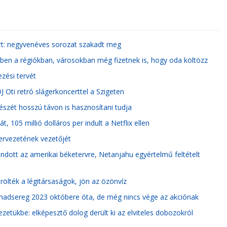
rt: negyvenéves sorozat szakadt meg
kben a régiókban, városokban még fizetnek is, hogy oda költözz
zési tervét
 Oti retró slágerkoncerttel a Szigeten
észét hosszú távon is hasznosítani tudja
, 105 millió dolláros per indult a Netflix ellen
zervezetének vezetőjét
dott az amerikai béketervre, Netanjahu egyértelmű feltételt
örölték a légitársaságok, jön az özönvíz
eli hadsereg 2023 októbere óta, de még nincs vége az akciónak
ezetükbe: elképesztő dolog derült ki az elviteles dobozokról