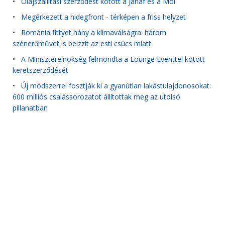
•
Olajszállítási szerződést kötött a Janaf és a Mol
•
Megérkezett a hidegfront - térképen a friss helyzet
•
Románia fittyet hány a klímaválságra: három
szénerőművet is beizzít az esti csúcs miatt
•
A Miniszterelnökség felmondta a Lounge Eventtel kötött
keretszerződését
•
Új módszerrel fosztják ki a gyanútlan lakástulajdonosokat:
600 milliós csalássorozatot állítottak meg az utolsó
pillanatban