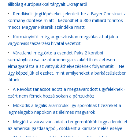
állítólag európaiakkal tárgyalt Ukrajnáról
•
Rendkívüli: jogi lépéseket jelentett be a Bayer Construct a
kormány döntése miatt - kezdődhet a 300 milliárd forintos
meccs Magyar Péterék szándéka miatt
•
Kormányinfó: még augusztusban megválaszthatják a
vagyonvisszaszerzési hivatal vezetőit
•
Váratlanul megtörte a csendet Paks 2 korábbi
kormánybiztosa: az atomenergia-szakértő részletesen
elmagyarázta a szivattyúk áthelyezésének folyamatát - 'Ne
úgy képzeljük el ezeket, mint amilyeneket a barkácsüzletben
látunk'
•
A Revolut tanácsot adott a megzavarodott ügyfeleknek -
ezért nem férnek hozzá sokan a pénzükhöz
•
Működik a legális áramtrükk: így spórolnak tízezreket a
legmelegebb napokon az élelmes magyarok
•
Megjött a várva várt adat a tengerentúlról: fogy a lendület
az amerikai gazdaságból, csökkent a kamatemelés esélye