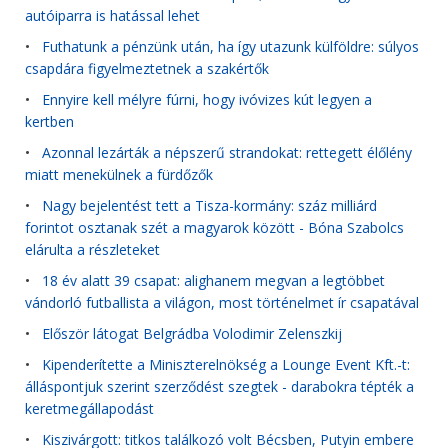
autóiparra is hatással lehet
•
Futhatunk a pénzünk után, ha így utazunk külföldre: súlyos
csapdára figyelmeztetnek a szakértők
•
Ennyire kell mélyre fúrni, hogy ivóvizes kút legyen a
kertben
•
Azonnal lezárták a népszerű strandokat: rettegett élőlény
miatt menekülnek a fürdőzők
•
Nagy bejelentést tett a Tisza-kormány: száz milliárd
forintot osztanak szét a magyarok között - Bóna Szabolcs
elárulta a részleteket
•
18 év alatt 39 csapat: alighanem megvan a legtöbbet
vándorló futballista a világon, most történelmet ír csapatával
•
Először látogat Belgrádba Volodimir Zelenszkij
•
Kipenderítette a Miniszterelnökség a Lounge Event Kft.-t:
álláspontjuk szerint szerződést szegtek - darabokra tépték a
keretmegállapodást
•
Kiszivárgott: titkos találkozó volt Bécsben, Putyin embere