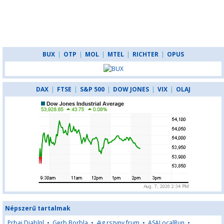
BUX
|
OTP
|
MOL
|
MTEL
|
RICHTER
|
OPUS
DAX
|
FTSE
|
S&P 500
|
DOW JONES
|
VIX
|
OLAJ
Népszerű tartalmak
Prbaj Diablnl
•
Gerb Borbla
•
4ig rszvny frum
•
ASALocalRun
•