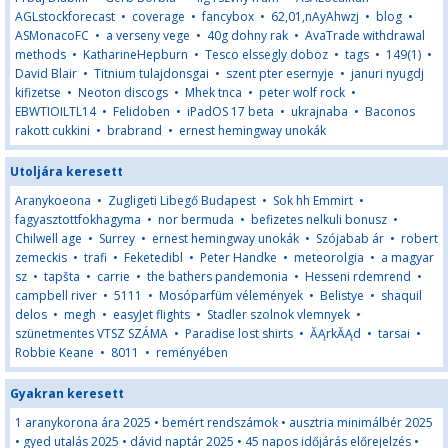
AGLstockforecast
•
coverage
•
fancybox
•
62,01,nAyAhwzj
•
blog
•
ASMonacoFC
•
a verseny vege
•
40g dohny rak
•
AvaTrade withdrawal
methods
•
KatharineHepburn
•
Tesco elssegly doboz
•
tags
•
149(1)
•
David Blair
•
Titnium tulajdonsgai
•
szent pter esernyje
•
januri nyugdj
kifizetse
•
Neoton discogs
•
Mhek tnca
•
peter wolf rock
•
EBWTIOILTL14
•
Felidoben
•
iPadOS 17 beta
•
ukrajnaba
•
Baconos
rakott cukkini
•
brabrand
•
ernest hemingway unokák
Utoljára keresett
Aranykoeona
•
Zugligeti Libegő Budapest
•
Sok hh Emmirt
•
fagyasztottfokhagyma
•
nor bermuda
•
befizetes nelkuli bonusz
•
Chilwell age
•
Surrey
•
ernest hemingway unokák
•
Szójabab ár
•
robert
zemeckis
•
trafi
•
Feketedibl
•
Peter Handke
•
meteorolgia
•
a magyar
sz
•
tapšta
•
carrie
•
the bathers pandemonia
•
Hesseni rdemrend
•
campbell river
•
5111
•
Mosóparfüm vélemények
•
Belistye
•
shaquil
delos
•
megh
•
easyJet flights
•
Stadler szolnok vlemnyek
•
szünetmentes VTSZ SZÁMA
•
Paradise lost shirts
•
ĂĄrkĂĄd
•
tarsai
•
Robbie Keane
•
8011
•
reményében
Gyakran keresett
1 aranykorona ára 2025
•
bemért rendszámok
•
ausztria minimálbér 2025
•
gyed utalás 2025
•
dávid naptár 2025
•
45 napos időjárás előrejelzés
•