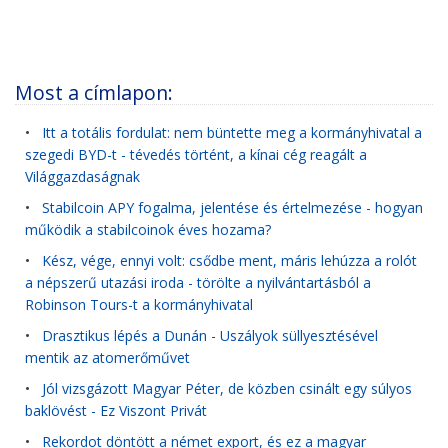
Most a címlapon:
•
Itt a totális fordulat: nem büntette meg a kormányhivatal a
szegedi BYD-t - tévedés történt, a kínai cég reagált a
Világgazdaságnak
•
Stabilcoin APY fogalma, jelentése és értelmezése - hogyan
működik a stabilcoinok éves hozama?
•
Kész, vége, ennyi volt: csődbe ment, máris lehúzza a rolót
a népszerű utazási iroda - törölte a nyilvántartásból a
Robinson Tours-t a kormányhivatal
•
Drasztikus lépés a Dunán - Uszályok süllyesztésével
mentik az atomerőművet
•
Jól vizsgázott Magyar Péter, de közben csinált egy súlyos
baklövést - Ez Viszont Privát
•
Rekordot döntött a német export, és ez a magyar