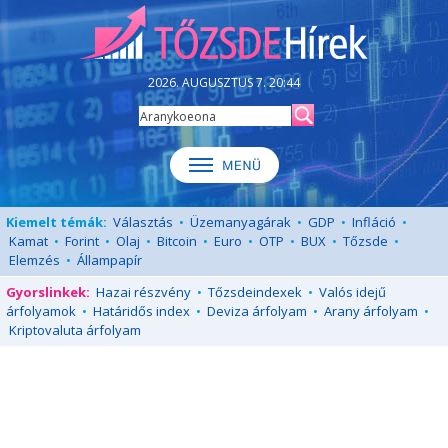
2026. AUGUSZTUS 7. 20:44
Kiemelt témák:
Választás
•
Üzemanyagárak
•
GDP
•
Infláció
•
Kamat
•
Forint
•
Olaj
•
Bitcoin
•
Euro
•
OTP
•
BUX
•
Tőzsde
•
Elemzés
•
Állampapír
Gyorslinkek:
Hazai részvény
•
Tőzsdeindexek
•
Valós idejű
árfolyamok
•
Határidős index
•
Deviza árfolyam
•
Arany árfolyam
•
Kriptovaluta árfolyam