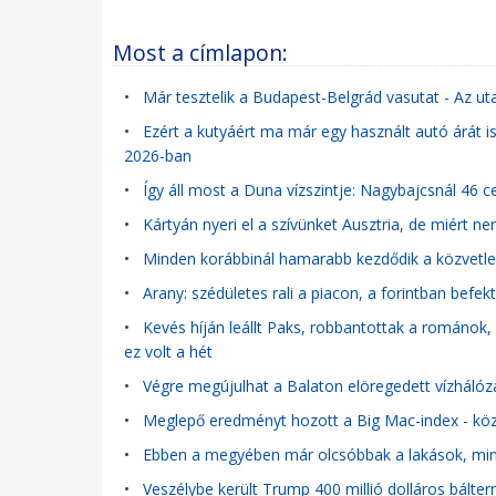
Most a címlapon:
•
Már tesztelik a Budapest-Belgrád vasutat - Az u
•
Ezért a kutyáért ma már egy használt autó árát is
2026-ban
•
Így áll most a Duna vízszintje: Nagybajcsnál 46 
•
Kártyán nyeri el a szívünket Ausztria, de miért 
•
Minden korábbinál hamarabb kezdődik a közvetle
•
Arany: szédületes rali a piacon, a forintban be
•
Kevés híján leállt Paks, robbantottak a románok,
ez volt a hét
•
Végre megújulhat a Balaton elöregedett vízhálózat
•
Meglepő eredményt hozott a Big Mac-index - közel
•
Ebben a megyében már olcsóbbak a lakások, mint
•
Veszélybe került Trump 400 millió dolláros bálterm