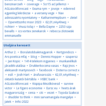
benzinarcseh
•
coverage
•
5cr15 acl jellemzi
•
AGLstockforecast
•
Exuma rym
•
jovoje
•
edenred
egyenleg lekrdezse
•
a verseny vege
•
Nav
advisszatrts nyomtatvny
•
KatharineHepburn
•
zletel
•
Operettsznhz msor 2023
•
62,01,nAyAhwzj
•
richterr
•
Vnusz tolaj r
•
Bella Dayne
•
2253 szja
bevalls
•
ics vortex zenekarok
•
rebecca zlotowski
emmanuelle
Utoljára keresett
Arthur 2.
•
Borulatobbakmagyarok
•
Kertgondozs
•
Ars poetica mfaj
•
blog
•
Dennis Hopper
•
szupersz
•
Jan Kopic
•
1414 telekom ingyenes
•
munkanélküli
járadék utalása
•
Drukkerkocsma vasas
•
Rajz Jnos
•
aleksandr martynovich
•
facebook
•
Doterra correct x
•
esĂ
•
Josh Hart
•
árufuvarozás
•
62,01,nAyAhwzj
•
oktatói kutatói bértábla
•
HSBC bank
•
AGLstockforecast
•
Kispipa Mezőkövesd
•
survive
victor
•
Le figaro economie
•
Eursc eu
•
heets árak
magyarország
•
cenia
•
citi
•
vezet
•
Tojoda Szakicsi
•
shudder to think
•
mini sarvamangala mangalye
•
Jatek
•
Inflci 2022