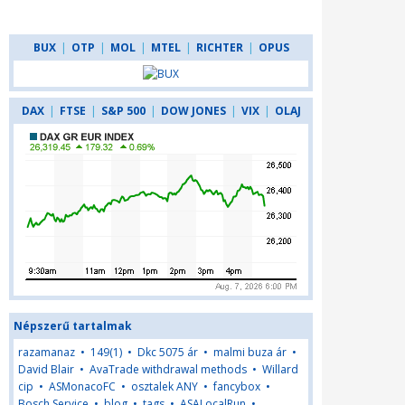
BUX
|
OTP
|
MOL
|
MTEL
|
RICHTER
|
OPUS
DAX
|
FTSE
|
S&P 500
|
DOW JONES
|
VIX
|
OLAJ
Népszerű tartalmak
razamanaz
•
149(1)
•
Dkc 5075 ár
•
malmi buza ár
•
David Blair
•
AvaTrade withdrawal methods
•
Willard
cip
•
ASMonacoFC
•
osztalek ANY
•
fancybox
•
Bosch Service
•
blog
•
tags
•
ASALocalRun
•