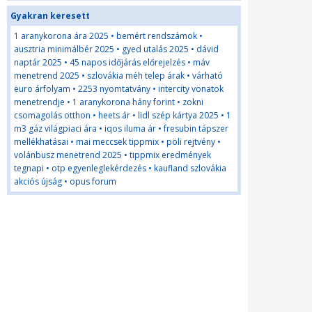
Gyakran keresett
1 aranykorona ára 2025
•
bemért rendszámok
•
ausztria minimálbér 2025
•
gyed utalás 2025
•
dávid
naptár 2025
•
45 napos időjárás előrejelzés
•
máv
menetrend 2025
•
szlovákia méh telep árak
•
várható
euro árfolyam
•
2253 nyomtatvány
•
intercity vonatok
menetrendje
•
1 aranykorona hány forint
•
zokni
csomagolás otthon
•
heets ár
•
lidl szép kártya 2025
•
1
m3 gáz világpiaci ára
•
iqos iluma ár
•
fresubin tápszer
mellékhatásai
•
mai meccsek tippmix
•
pöli rejtvény
•
volánbusz menetrend 2025
•
tippmix eredmények
tegnapi
•
otp egyenleglekérdezés
•
kaufland szlovákia
akciós újság
•
opus forum