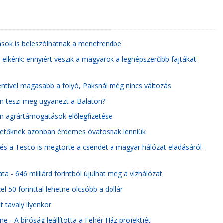
tasok is beleszólhatnak a menetrendbe
 elkérik: ennyiért veszik a magyarok a legnépszerűbb fajtákat
centivel magasabb a folyó, Paksnál még nincs változás
nem teszi meg ugyanezt a Balaton?
n agrártámogatások előlegfizetése
fektetőknek azonban érdemes óvatosnak lenniük
 és a Tesco is megtörte a csendet a magyar hálózat eladásáról -
a - 646 milliárd forintból újulhat meg a vízhálózat
 50 forinttal lehetne olcsóbb a dollár
 tavaly ilyenkor
e - A bíróság leállította a Fehér Ház projektjét