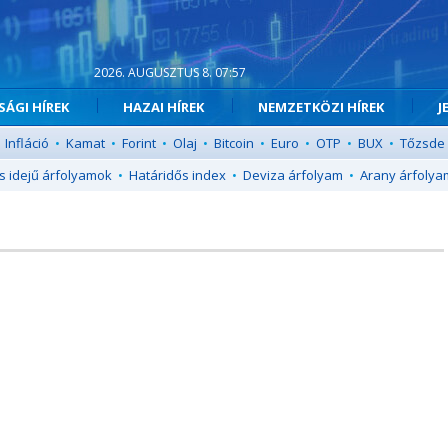
2026. AUGUSZTUS 8. 07:57
ÁGI HÍREK
HAZAI HÍREK
NEMZETKÖZI HÍREK
J
Infláció
•
Kamat
•
Forint
•
Olaj
•
Bitcoin
•
Euro
•
OTP
•
BUX
•
Tőzsde
s idejű árfolyamok
•
Határidős index
•
Deviza árfolyam
•
Arany árfolya