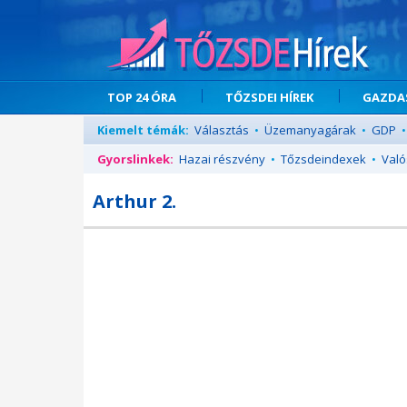
TOP 24 ÓRA
TŐZSDEI HÍREK
GAZDAS
Kiemelt témák:
Választás
•
Üzemanyagárak
•
GDP
•
Gyorslinkek:
Hazai részvény
•
Tőzsdeindexek
•
Való
Arthur 2.