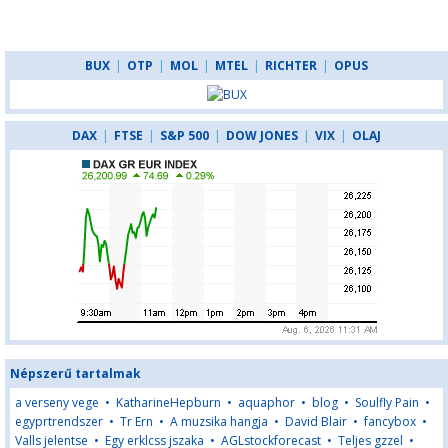
BUX
|
OTP
|
MOL
|
MTEL
|
RICHTER
|
OPUS
DAX
|
FTSE
|
S&P 500
|
DOW JONES
|
VIX
|
OLAJ
Népszerű tartalmak
a verseny vege
•
KatharineHepburn
•
aquaphor
•
blog
•
Soulfly Pain
•
egyprtrendszer
•
Tr Ern
•
A muzsika hangja
•
David Blair
•
fancybox
•
Valls jelentse
•
Egy erklcss jszaka
•
AGLstockforecast
•
Teljes gzzel
•