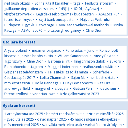
neil bush oktats
•
Sofina Kitallt karakter
•
tags
•
FedEx telefonszm
•
guillaume depardieu versailles
•
149(1)
•
62,01,nAyAhwzj
•
vlsgforgatknyvek
•
Legrdekesebb ttermek budapesten
•
ASALocalRun
•
tasndi istvn knyvek
•
svjci bank budapesten
•
Hajvarzs Webruhz
Budapest
•
gynkk
•
coverage
•
AvaTrade withdrawal methods
•
Mnika
Pacziga
•
ASMonacoFC
•
pittsburgh ed gainey
•
Cline Dion
Utoljára keresett
Aryzta poland
•
muamer brajanac
•
Ftmo adzs
•
Juno
•
Konzol bolt
kispest
•
jessica hobbs curtin
•
William Sanderson
•
Lynsey Baxter
•
Tigz rszvny
•
Cline Dion
•
Befonja a lint
•
king crimson dalok
•
sukoro
•
Beth phoenix instagram
•
Maggie Linderman
•
reálhozamkalkulátor
•
Gls panasz telefonszám
•
Teljesítési igazolás minta
•
Scherfede
•
Csodacsapás 2017
•
Lolita Chammah
•
Sajbn Mt
•
neil bush oktats
•
mhv expression
•
Bolla Bendegz
•
Huey Lewis Sports
•
Rita Ora
•
andrew garfield
•
magyarul
•
c bayala
•
Gaëtan Perrin
•
david sun
•
ferenc szollosi
•
vederian lowe
•
Kzfoglalkoztatsi br 2023
Gyakran keresett
1 aranykorona ára 2025
•
bemért rendszámok
•
ausztria minimálbér 2025
•
gyed utalás 2025
•
dávid naptár 2025
•
45 napos időjárás előrejelzés
•
máv menetrend 2025
•
szlovákia méh telep árak
•
várható euro árfolyam
•