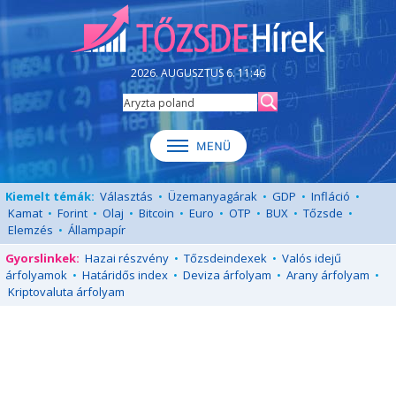
2026. AUGUSZTUS 6. 11:46
Kiemelt témák:
Választás
•
Üzemanyagárak
•
GDP
•
Infláció
•
Kamat
•
Forint
•
Olaj
•
Bitcoin
•
Euro
•
OTP
•
BUX
•
Tőzsde
•
Elemzés
•
Állampapír
Gyorslinkek:
Hazai részvény
•
Tőzsdeindexek
•
Valós idejű
árfolyamok
•
Határidős index
•
Deviza árfolyam
•
Arany árfolyam
•
Kriptovaluta árfolyam