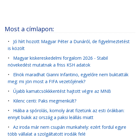
Most a címlapon:
•
Jó hírt hozott Magyar Péter a Dunáról, de figyelmeztetést
is közölt
•
Magyar kiskereskedelmi forgalom 2026 - Stabil
növekedést mutatnak a friss KSH adatok
•
Elnök maradhat Gianni Infantino, egyelőre nem buktatták
meg: mi jön most a FIFA vezetőjének?
•
Újabb kamatcsökkkentést hajtott végre az MNB
•
Kilenc centi: Paks megmenkült?
•
Hiába a spórolás, komoly árat fizetünk az esti órákban:
ennyit bukik az ország a paksi leállás miatt
•
Az iroda már nem csupán munkahely: ezért fordul egyre
több vállalat a szolgáltatott irodák felé