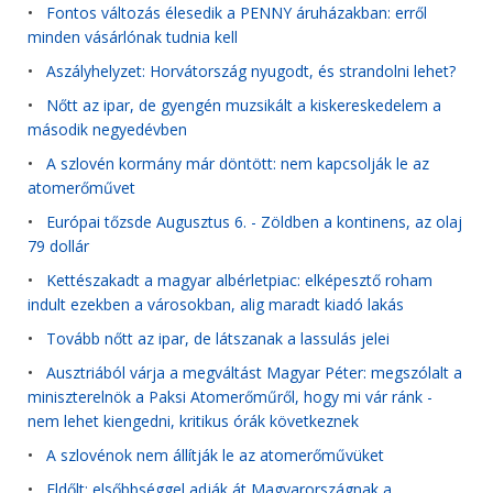
•
Fontos változás élesedik a PENNY áruházakban: erről
minden vásárlónak tudnia kell
•
Aszályhelyzet: Horvátország nyugodt, és strandolni lehet?
•
Nőtt az ipar, de gyengén muzsikált a kiskereskedelem a
második negyedévben
•
A szlovén kormány már döntött: nem kapcsolják le az
atomerőművet
•
Európai tőzsde Augusztus 6. - Zöldben a kontinens, az olaj
79 dollár
•
Kettészakadt a magyar albérletpiac: elképesztő roham
indult ezekben a városokban, alig maradt kiadó lakás
•
Tovább nőtt az ipar, de látszanak a lassulás jelei
•
Ausztriából várja a megváltást Magyar Péter: megszólalt a
miniszterelnök a Paksi Atomerőműről, hogy mi vár ránk -
nem lehet kiengedni, kritikus órák következnek
•
A szlovénok nem állítják le az atomerőművüket
•
Eldőlt: elsőbbséggel adják át Magyarországnak a