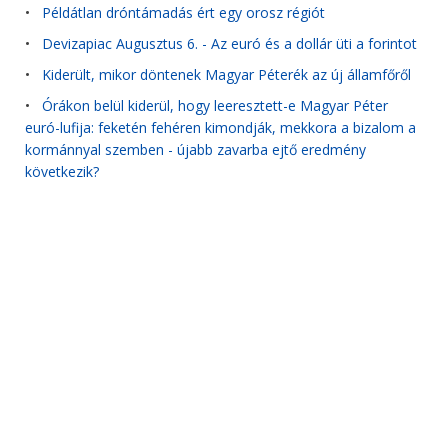
•
Példátlan dróntámadás ért egy orosz régiót
•
Devizapiac Augusztus 6. - Az euró és a dollár üti a forintot
•
Kiderült, mikor döntenek Magyar Péterék az új államfőről
•
Órákon belül kiderül, hogy leeresztett-e Magyar Péter
euró-lufija: feketén fehéren kimondják, mekkora a bizalom a
kormánnyal szemben - újabb zavarba ejtő eredmény
következik?