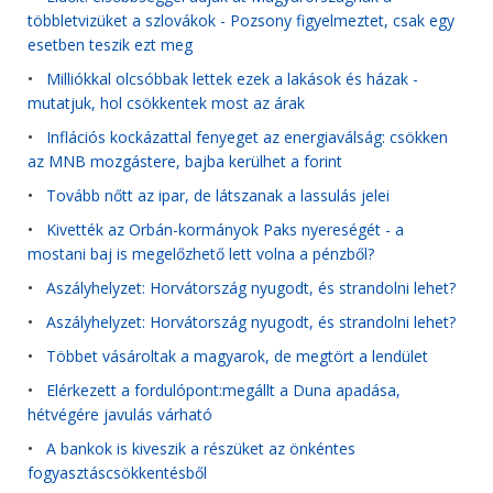
többletvizüket a szlovákok - Pozsony figyelmeztet, csak egy
esetben teszik ezt meg
•
Milliókkal olcsóbbak lettek ezek a lakások és házak -
mutatjuk, hol csökkentek most az árak
•
Inflációs kockázattal fenyeget az energiaválság: csökken
az MNB mozgástere, bajba kerülhet a forint
•
Tovább nőtt az ipar, de látszanak a lassulás jelei
•
Kivették az Orbán-kormányok Paks nyereségét - a
mostani baj is megelőzhető lett volna a pénzből?
•
Aszályhelyzet: Horvátország nyugodt, és strandolni lehet?
•
Aszályhelyzet: Horvátország nyugodt, és strandolni lehet?
•
Többet vásároltak a magyarok, de megtört a lendület
•
Elérkezett a fordulópont:megállt a Duna apadása,
hétvégére javulás várható
•
A bankok is kiveszik a részüket az önkéntes
fogyasztáscsökkentésből