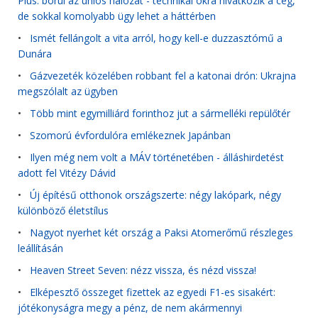
Plus: borul az uniós hálózat - technikai okra hivatkozik a cég,
de sokkal komolyabb ügy lehet a háttérben
•
Ismét fellángolt a vita arról, hogy kell-e duzzasztómű a
Dunára
•
Gázvezeték közelében robbant fel a katonai drón: Ukrajna
megszólalt az ügyben
•
Több mint egymilliárd forinthoz jut a sármelléki repülőtér
•
Szomorú évfordulóra emlékeznek Japánban
•
Ilyen még nem volt a MÁV történetében - álláshirdetést
adott fel Vitézy Dávid
•
Új építésű otthonok országszerte: négy lakópark, négy
különböző életstílus
•
Nagyot nyerhet két ország a Paksi Atomerőmű részleges
leállításán
•
Heaven Street Seven: nézz vissza, és nézd vissza!
•
Elképesztő összeget fizettek az egyedi F1-es sisakért:
jótékonyságra megy a pénz, de nem akármennyi