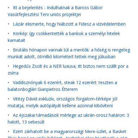
•
Itt a bejelentés - Indulhatnak a Baross Gábor
Vasútfejlesztési Terv uniós projektjei
•
Lázár elismerte, hogy hiábzott a Fidesz a vízvédelemben
•
Körkép: így csökkentették a bankok a személyi hitelek
kamatait
•
Brutális hónapon vannak túl a mentők: a hőség is rengeteg
munkát adott, ötmillió kilométert tettek meg júliusban
•
Hegedűs Zsolt és a NER luxusa, itt biztos nem szállt por a
zsírra
•
Vaddisznónyak 6 ezerért, steak 12 ezerért: teszten a
balatonboglári Gianpietros Étterem
•
Vitézy Dávid exkluzív, országos forgalom-térképe jól
mutatja, melyik autópályát kellene azonnal kibővíteni
•
Az éjszakai támadások mérlege az ukrán-orosz határon: 3
halott, 13 sebesült
•
Ezért zárhatott be a magyarországi Mere-üzlet, a Basket