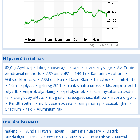
Népszerű tartalmak
62,01,nAyAhwzj
•
blog
•
coverage
•
tags
•
a verseny vege
•
AvaTrade
withdrawal methods
•
ASMonacoFC
•
149(1)
•
KatharineHepburn
•
AGLstockforecast
•
ASALocalRun
•
David Blair
•
fancybox
•
llamhztarts
•
10millis plyzat
•
jjeli rsg 2011
•
frank sinatra unokk
•
Mszempilla leold
folyadk
•
vmprok blja skiing
•
kzprfolyamok
•
takarmnykukorica tzsdei
ra
•
craig titley oktats
•
meghatalmazscgauthasznlathoz
•
napraforgo ra
•
Rendthetetlen
•
norbit szereposzts
•
funny money
•
szuzuki rjhei
•
Oratrium
•
tak
•
Aluminium rak
Utoljára keresett
making
•
Hyundai Hatvan Hatvan
•
Kamagra hungary
•
Osztrk
Bundesliga
•
1010
•
Csszr Br va
•
Bitcoin
•
Club Maribor
•
Marcell