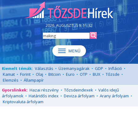
2026. AUGUSZTUS 9. 11:32
Kiemelt témák:
Választás
•
Üzemanyagárak
•
GDP
•
Infláció
•
Kamat
•
Forint
•
Olaj
•
Bitcoin
•
Euro
•
OTP
•
BUX
•
Tőzsde
•
Elemzés
•
Állampapír
Gyorslinkek:
Hazai részvény
•
Tőzsdeindexek
•
Valós idejű
árfolyamok
•
Határidős index
•
Deviza árfolyam
•
Arany árfolyam
•
Kriptovaluta árfolyam