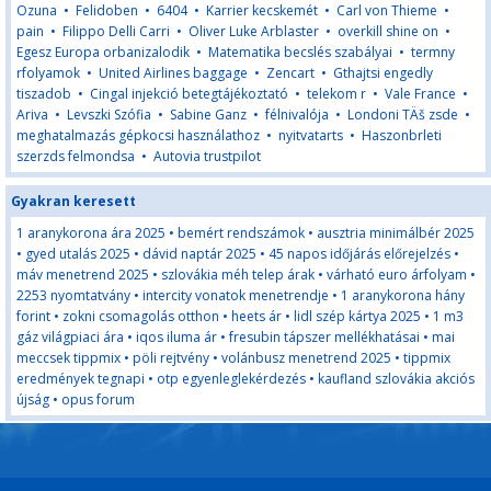
Ozuna
•
Felidoben
•
6404
•
Karrier kecskemét
•
Carl von Thieme
•
pain
•
Filippo Delli Carri
•
Oliver Luke Arblaster
•
overkill shine on
•
Egesz Europa orbanizalodik
•
Matematika becslés szabályai
•
termny
rfolyamok
•
United Airlines baggage
•
Zencart
•
Gthajtsi engedly
tiszadob
•
Cingal injekció betegtájékoztató
•
telekom r
•
Vale France
•
Ariva
•
Levszki Szófia
•
Sabine Ganz
•
félnivalója
•
Londoni TÄš zsde
•
meghatalmazás gépkocsi használathoz
•
nyitvatarts
•
Haszonbrleti
szerzds felmondsa
•
Autovia trustpilot
Gyakran keresett
1 aranykorona ára 2025
•
bemért rendszámok
•
ausztria minimálbér 2025
•
gyed utalás 2025
•
dávid naptár 2025
•
45 napos időjárás előrejelzés
•
máv menetrend 2025
•
szlovákia méh telep árak
•
várható euro árfolyam
•
2253 nyomtatvány
•
intercity vonatok menetrendje
•
1 aranykorona hány
forint
•
zokni csomagolás otthon
•
heets ár
•
lidl szép kártya 2025
•
1 m3
gáz világpiaci ára
•
iqos iluma ár
•
fresubin tápszer mellékhatásai
•
mai
meccsek tippmix
•
pöli rejtvény
•
volánbusz menetrend 2025
•
tippmix
eredmények tegnapi
•
otp egyenleglekérdezés
•
kaufland szlovákia akciós
újság
•
opus forum