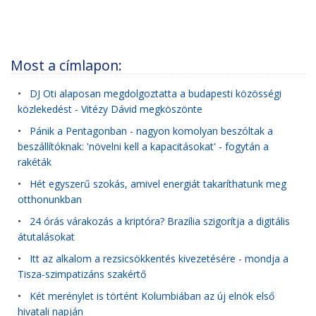
Most a címlapon:
•
DJ Oti alaposan megdolgoztatta a budapesti közösségi
közlekedést - Vitézy Dávid megköszönte
•
Pánik a Pentagonban - nagyon komolyan beszóltak a
beszállítóknak: 'növelni kell a kapacitásokat' - fogytán a
rakéták
•
Hét egyszerű szokás, amivel energiát takaríthatunk meg
otthonunkban
•
24 órás várakozás a kriptóra? Brazília szigorítja a digitális
átutalásokat
•
Itt az alkalom a rezsicsökkentés kivezetésére - mondja a
Tisza-szimpatizáns szakértő
•
Két merénylet is történt Kolumbiában az új elnök első
hivatali napján