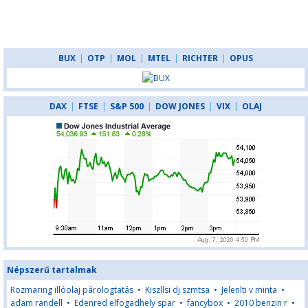
BUX
|
OTP
|
MOL
|
MTEL
|
RICHTER
|
OPUS
DAX
|
FTSE
|
S&P 500
|
DOW JONES
|
VIX
|
OLAJ
Népszerű tartalmak
Rozmaring illóolaj párologtatás
•
Kiszllsi dj szmtsa
•
Jelenlti v minta
•
adam randell
•
Edenred elfogadhely spar
•
fancybox
•
2010 benzin r
•