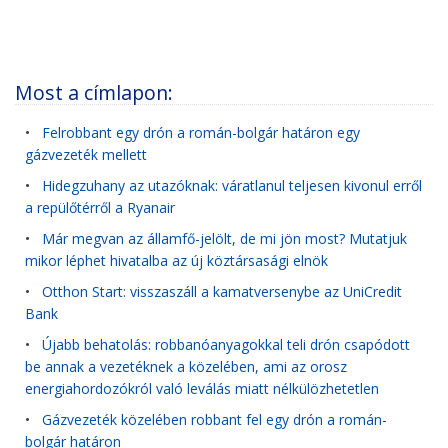
Most a címlapon:
•
Felrobbant egy drón a román-bolgár határon egy
gázvezeték mellett
•
Hidegzuhany az utazóknak: váratlanul teljesen kivonul erről
a repülőtérről a Ryanair
•
Már megvan az államfő-jelölt, de mi jön most? Mutatjuk
mikor léphet hivatalba az új köztársasági elnök
•
Otthon Start: visszaszáll a kamatversenybe az UniCredit
Bank
•
Újabb behatolás: robbanóanyagokkal teli drón csapódott
be annak a vezetéknek a közelében, ami az orosz
energiahordozókról való leválás miatt nélkülözhetetlen
•
Gázvezeték közelében robbant fel egy drón a román-
bolgár határon