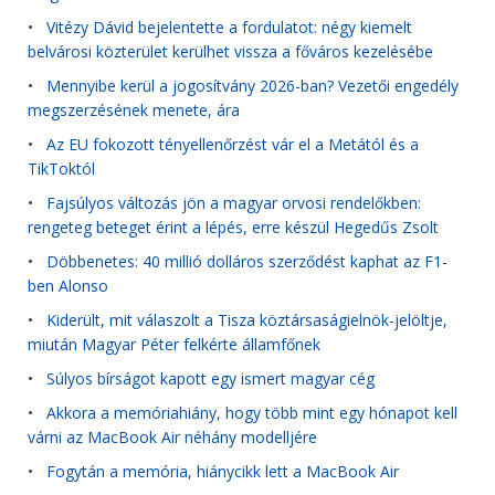
•
Vitézy Dávid bejelentette a fordulatot: négy kiemelt
belvárosi közterület kerülhet vissza a főváros kezelésébe
•
Mennyibe kerül a jogosítvány 2026-ban? Vezetői engedély
megszerzésének menete, ára
•
Az EU fokozott tényellenőrzést vár el a Metától és a
TikToktól
•
Fajsúlyos változás jön a magyar orvosi rendelőkben:
rengeteg beteget érint a lépés, erre készül Hegedűs Zsolt
•
Döbbenetes: 40 millió dolláros szerződést kaphat az F1-
ben Alonso
•
Kiderült, mit válaszolt a Tisza köztársaságielnök-jelöltje,
miután Magyar Péter felkérte államfőnek
•
Súlyos bírságot kapott egy ismert magyar cég
•
Akkora a memóriahiány, hogy több mint egy hónapot kell
várni az MacBook Air néhány modelljére
•
Fogytán a memória, hiánycikk lett a MacBook Air