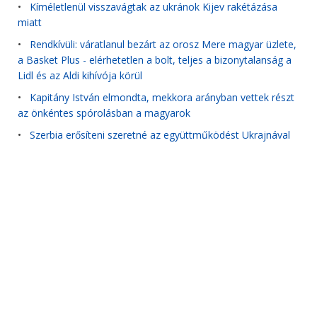
•
Kíméletlenül visszavágtak az ukránok Kijev rakétázása
miatt
•
Rendkívüli: váratlanul bezárt az orosz Mere magyar üzlete,
a Basket Plus - elérhetetlen a bolt, teljes a bizonytalanság a
Lidl és az Aldi kihívója körül
•
Kapitány István elmondta, mekkora arányban vettek részt
az önkéntes spórolásban a magyarok
•
Szerbia erősíteni szeretné az együttműködést Ukrajnával