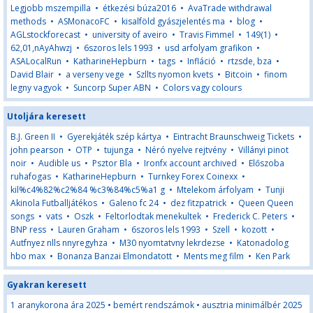
Legjobb mszempilla
•
étkezési búza2016
•
AvaTrade withdrawal
methods
•
ASMonacoFC
•
kisalföld gyászjelentés ma
•
blog
•
AGLstockforecast
•
university of aveiro
•
Travis Fimmel
•
149(1)
•
62,01,nAyAhwzj
•
6szoros lels 1993
•
usd arfolyam grafikon
•
ASALocalRun
•
KatharineHepburn
•
tags
•
Infláció
•
rtzsde, bza
•
David Blair
•
a verseny vege
•
Szllts nyomon kvets
•
Bitcoin
•
finom
legny vagyok
•
Suncorp Super ABN
•
Colors vagy colours
Utoljára keresett
B.J. Green II
•
Gyerekjáték szép kártya
•
Eintracht Braunschweig Tickets
•
john pearson
•
OTP
•
tujunga
•
Néró nyelve rejtvény
•
Villányi pinot
noir
•
Audible us
•
Psztor Bla
•
Ironfx account archived
•
Előszoba
ruhafogas
•
KatharineHepburn
•
Turnkey Forex Coinexx
•
kil%c4%82%c2%84 %c3%84%c5%a1 g
•
Mtelekom árfolyam
•
Tunji
Akinola Futballjátékos
•
Galeno fc 24
•
dez fitzpatrick
•
Queen Queen
songs
•
vats
•
Oszk
•
Feltorlodtak menekultek
•
Frederick C. Peters
•
BNP ress
•
Lauren Graham
•
6szoros lels 1993
•
Szell
•
kozott
•
Autfnyez nlls nnyregyhza
•
M30 nyomtatvny lekrdezse
•
Katonadolog
hbo max
•
Bonanza Banzai Elmondatott
•
Ments meg film
•
Ken Park
Gyakran keresett
1 aranykorona ára 2025
•
bemért rendszámok
•
ausztria minimálbér 2025