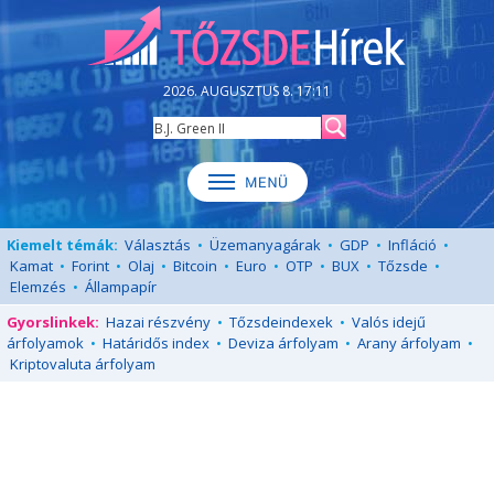
2026. AUGUSZTUS 8. 17:11
Kiemelt témák:
Választás
•
Üzemanyagárak
•
GDP
•
Infláció
•
Kamat
•
Forint
•
Olaj
•
Bitcoin
•
Euro
•
OTP
•
BUX
•
Tőzsde
•
Elemzés
•
Állampapír
Gyorslinkek:
Hazai részvény
•
Tőzsdeindexek
•
Valós idejű
árfolyamok
•
Határidős index
•
Deviza árfolyam
•
Arany árfolyam
•
Kriptovaluta árfolyam