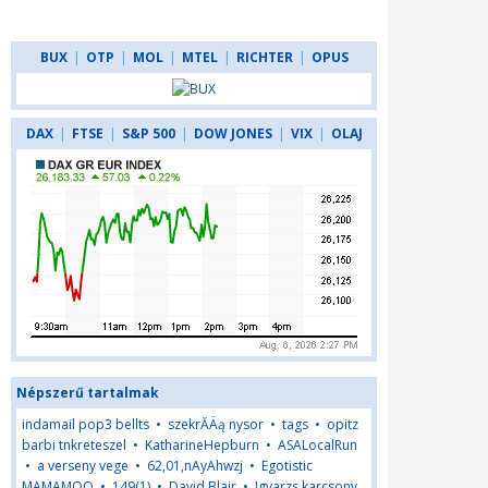
BUX
|
OTP
|
MOL
|
MTEL
|
RICHTER
|
OPUS
DAX
|
FTSE
|
S&P 500
|
DOW JONES
|
VIX
|
OLAJ
Népszerű tartalmak
indamail pop3 bellts
•
szekrĂÄą nysor
•
tags
•
opitz
barbi tnkreteszel
•
KatharineHepburn
•
ASALocalRun
•
a verseny vege
•
62,01,nAyAhwzj
•
Egotistic
MAMAMOO
•
149(1)
•
David Blair
•
Jgvarzs karcsony