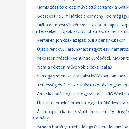
•
Hamis zászlós orosz művelettől tartanak a Balt
•
Bezsákolt 156 milliárdot a kormány - de még így 
•
Hiába demonstrált kétezer taxis, a Budapest Air
büntetéseket - 'Újabb akciók jöhetnek, de nem árulu
•
Pénteken jön csak az igazi buli a benzinkutakon
•
Újabb rendkívüli árzuhanás: nagyot esik hamarosan
•
Miközben mások kivonulnak Európából, Makón ter
•
Nem a véletlen műve volt a paksi leállás
•
Van egy szerencse is a paksi leállásban, aminek a
•
Terhesség és életbiztosítás: mikor és hogyan ér
•
Amerikai óriáscégekkel egyeztetett a 4iG Washi
•
Új szintre emelné amerikai együttműködéseit a 4
•
Állampapír: a kamat számít, nem a hőség - fogják
kormány
•
Minden botrányt túlélt, de egy érthetetlen hibáb