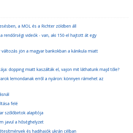
sésben, a MOL és a Richter zöldben áll
rendőrségi videók - van, aki 150-el hajtott át egy
y változás jön a magyar bankokban a kánikula miatt
ája: dopping miatt kaszálták el, vajon mit láthatunk majd tőle?
gyarok lemondanak erről a nyáron: könnyen rámehet az
ásnál
ltása felé
 szőlőbirtok alapítója
m javul a hőséghelyzet
étesítmények és hadihajók ukrán célban