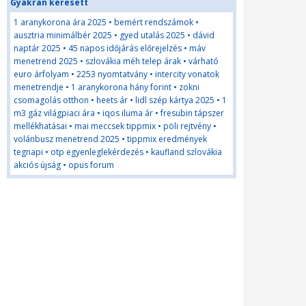
Gyakran keresett
1 aranykorona ára 2025
•
bemért rendszámok
•
ausztria minimálbér 2025
•
gyed utalás 2025
•
dávid
naptár 2025
•
45 napos időjárás előrejelzés
•
máv
menetrend 2025
•
szlovákia méh telep árak
•
várható
euro árfolyam
•
2253 nyomtatvány
•
intercity vonatok
menetrendje
•
1 aranykorona hány forint
•
zokni
csomagolás otthon
•
heets ár
•
lidl szép kártya 2025
•
1
m3 gáz világpiaci ára
•
iqos iluma ár
•
fresubin tápszer
mellékhatásai
•
mai meccsek tippmix
•
pöli rejtvény
•
volánbusz menetrend 2025
•
tippmix eredmények
tegnapi
•
otp egyenleglekérdezés
•
kaufland szlovákia
akciós újság
•
opus forum