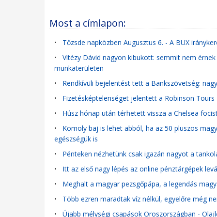
Most a címlapon:
•
Tőzsde napközben Augusztus 6. - A BUX iránykere
•
Vitézy Dávid nagyon kibukott: semmit nem érnek a 
munkaterületen
•
Rendkívüli bejelentést tett a Bankszövetség: nag
•
Fizetésképtelenséget jelentett a Robinson Tours
•
Húsz hónap után térhetett vissza a Chelsea focist
•
Komoly baj is lehet abból, ha az 50 pluszos ma
egészségük is
•
Pénteken nézhetünk csak igazán nagyot a tankol
•
Itt az első nagy lépés az online pénztárgépek levá
•
Meghalt a magyar pezsgőpápa, a legendás magyar
•
Több ezren maradtak víz nélkül, egyelőre még ne
•
Újabb mélységi csapások Oroszországban - Olajl