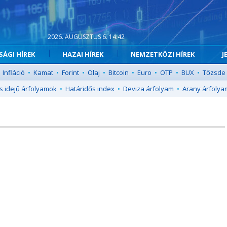
2026. AUGUSZTUS 6. 14:42
ÁGI HÍREK
HAZAI HÍREK
NEMZETKÖZI HÍREK
J
Infláció
•
Kamat
•
Forint
•
Olaj
•
Bitcoin
•
Euro
•
OTP
•
BUX
•
Tőzsde
s idejű árfolyamok
•
Határidős index
•
Deviza árfolyam
•
Arany árfolya