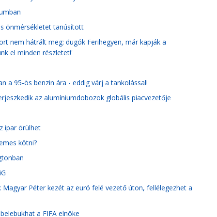
ikumban
is önmérsékletet tanúsított
port nem hátrált meg: dugók Ferihegyen, már kapják a
nk el minden részletet!'
 a 95-ös benzin ára - eddig várj a tankolással!
jeszkedik az alumíniumdobozok globális piacvezetője
z ipar örülhet
demes kötni?
ngtonban
iG
 Magyar Péter kezét az euró felé vezető úton, fellélegezhet a
a belebukhat a FIFA elnöke