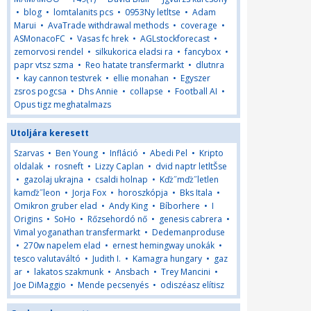
•
blog
•
lomtalanits pcs
•
0953Ny letltse
•
Adam
Marui
•
AvaTrade withdrawal methods
•
coverage
•
ASMonacoFC
•
Vasas fc hrek
•
AGLstockforecast
•
zemorvosi rendel
•
silkukorica eladsi ra
•
fancybox
•
papr vtsz szma
•
Reo hatate transfermarkt
•
dlutnra
•
kay cannon testvrek
•
ellie monahan
•
Egyszer
zsros pogcsa
•
Dhs Annie
•
collapse
•
Football AI
•
Opus tigz meghatalmazs
Utoljára keresett
Szarvas
•
Ben Young
•
Infláció
•
Abedi Pel
•
Kripto
oldalak
•
rosneft
•
Lizzy Caplan
•
dvid naptr letltŠse
•
gazolaj ukrajna
•
csaldi holnap
•
Kďż˝mďż˝letlen
kamďż˝leon
•
Jorja Fox
•
horoszkópja
•
Bks Itala
•
Omikron gruber elad
•
Andy King
•
Bíborhere
•
I
Origins
•
SoHo
•
Rőzsehordó nő
•
genesis cabrera
•
Vimal yoganathan transfermarkt
•
Dedemanproduse
•
270w napelem elad
•
ernest hemingway unokák
•
tesco valutaváltó
•
Judith I.
•
Kamagra hungary
•
gaz
ar
•
lakatos szakmunk
•
Ansbach
•
Trey Mancini
•
Joe DiMaggio
•
Mende pecsenyés
•
odiszéasz elítisz