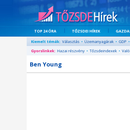
TOP 24 ÓRA
TŐZSDEI HÍREK
GAZDAS
Kiemelt témák:
Választás
•
Üzemanyagárak
•
GDP
•
Gyorslinkek:
Hazai részvény
•
Tőzsdeindexek
•
Való
Ben Young