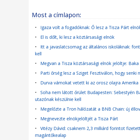
Most a címlapon:
•
Igaza volt a fogadóknak: Ő lesz a Tisza Párt elnök
•
El is dőlt, ki lesz a köztársasági elnök
•
Itt a javaslatcsomag az általános iskoláknak: fo
kell
•
Megvan a Tisza köztársasági elnök jelöltje: Baka 
•
Parti őrség lesz a Sziget Fesztiválon, hogy senki
•
Durva vámokat vetett ki az orosz olajra Amerika
•
Soha nem látott őrület Budapesten: Sebestyén Ba
utazónak készülnie kell
•
Megelőzte a Tron hálózatát a BNB Chain: új éllov
•
Megnevezte elnökjelöltjét a Tisza Párt
•
Vitézy Dávid: csaknem 2,3 milliárd forintot fizet
magántőkealap