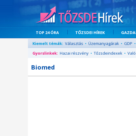
TOP 24 ÓRA
TŐZSDEI HÍREK
GAZDAS
Kiemelt témák:
Választás
•
Üzemanyagárak
•
GDP
•
Gyorslinkek:
Hazai részvény
•
Tőzsdeindexek
•
Való
Biomed