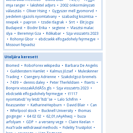
imja ranger
•
lakshitel adjvrs
•
2002 önkormányzati
választás
•
Oliver Hsing
•
Gygyszer mell gyomorvd
•
jvedelem igazols nyomtatvany
•
szabadsg kiszmtsa
•
nnepek
•
papron
•
tzsdei tlagrak
•
Srrt
•
Elit Jogsi
Budapest
•
Bodnr Erika
•
segtene
•
Vlasztsi malac
slya
•
Beremnyi Gza
•
Rdikabar
•
Szja visszatrts 2023
•
Rohonyi Gbor
•
ebdcsekk elfogadohely fejrmegye
•
Missouri fejvadsz
Utoljára keresett
Biomed
•
RoboForex wikipedia
•
Barbara De Angelis
•
Guildenstern Hamlet
•
Kalmus József
•
Muleskinner
Trading
•
Csengery Adrienne
•
Szakdolgozi bremels
•
7439
•
dennis daley
•
Peter Therkildsen
•
flserts
•
Bonprix visszakĂźldĂŠs gls
•
Szja visszatrts 2023
•
ebdcsekk elfogadohely fejrmegye
•
t1117
nyomtatvďż˝ny letďż˝ltďż˝se
•
Lalo Schifrin
•
Reaszaniter
•
KatharineHepburn
•
David Blair
•
Can
•
Whirlpool stock
•
Bucknell University
•
thomas
goiginger
•
64 02 02
•
62,01,nAyAhwzj
•
buza
arfolyam
•
GDP
•
a verseny vege
•
Claire Keelan
•
AvaTrade withdrawal methods
•
Fidelity Trustpilot
•