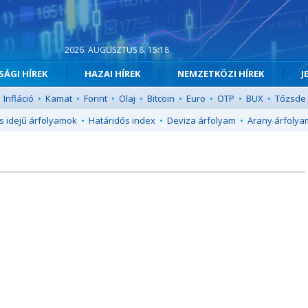
2026. AUGUSZTUS 8. 15:18
ÁGI HÍREK
HAZAI HÍREK
NEMZETKÖZI HÍREK
J
Infláció
•
Kamat
•
Forint
•
Olaj
•
Bitcoin
•
Euro
•
OTP
•
BUX
•
Tőzsde
s idejű árfolyamok
•
Határidős index
•
Deviza árfolyam
•
Arany árfolya