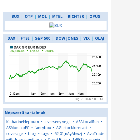
BUX
|
OTP
|
MOL
|
MTEL
|
RICHTER
|
OPUS
DAX
|
FTSE
|
S&P 500
|
DOW JONES
|
VIX
|
OLAJ
Népszerű tartalmak
KatharineHepburn
•
a verseny vege
•
ASALocalRun
•
ASMonacoFC
•
fancybox
•
AGLstockforecast
•
coverage
•
blog
•
tags
•
62,01,nAyAhwzj
•
AvaTrade
withdrawal methods
•
David Blair
•
149(1)
•
reggie