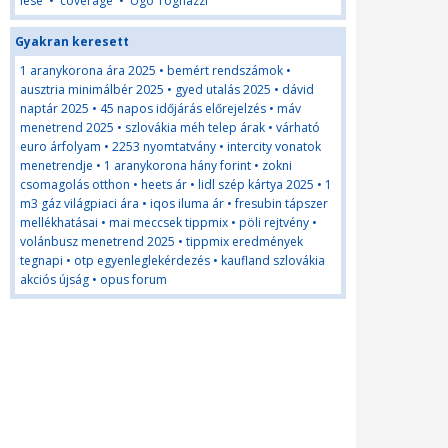
lese
•
coverage
•
Ugo Tognazzi
Gyakran keresett
1 aranykorona ára 2025
•
bemért rendszámok
•
ausztria minimálbér 2025
•
gyed utalás 2025
•
dávid
naptár 2025
•
45 napos időjárás előrejelzés
•
máv
menetrend 2025
•
szlovákia méh telep árak
•
várható
euro árfolyam
•
2253 nyomtatvány
•
intercity vonatok
menetrendje
•
1 aranykorona hány forint
•
zokni
csomagolás otthon
•
heets ár
•
lidl szép kártya 2025
•
1
m3 gáz világpiaci ára
•
iqos iluma ár
•
fresubin tápszer
mellékhatásai
•
mai meccsek tippmix
•
pöli rejtvény
•
volánbusz menetrend 2025
•
tippmix eredmények
tegnapi
•
otp egyenleglekérdezés
•
kaufland szlovákia
akciós újság
•
opus forum