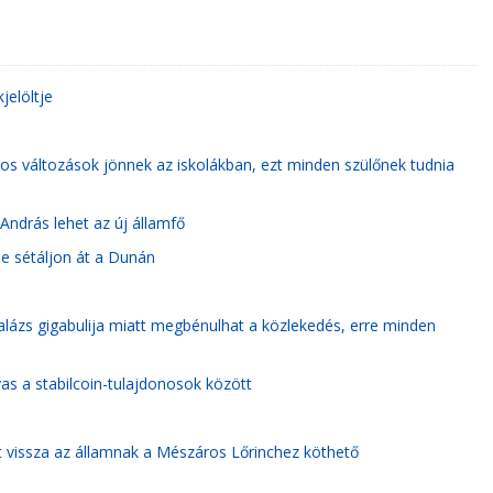
jelöltje
ntos változások jönnek az iskolákban, ezt minden szülőnek tudnia
András lehet az új államfő
 ne sétáljon át a Dunán
lázs gigabulija miatt megbénulhat a közlekedés, erre minden
as a stabilcoin-tulajdonosok között
ett vissza az államnak a Mészáros Lőrinchez köthető