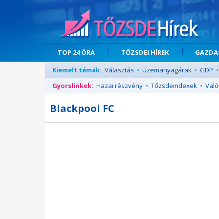
TOP 24 ÓRA
TŐZSDEI HÍREK
GAZDAS
Kiemelt témák:
Választás
•
Üzemanyagárak
•
GDP
•
Gyorslinkek:
Hazai részvény
•
Tőzsdeindexek
•
Való
Blackpool FC