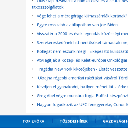
•
Olasz lap: dzsihadista hálózatokra és a ceutai be
titkosszolgálatok
•
Vége lehet a méregdrága klímaszámlák korának? 
•
Egyre rosszabb az állapotban van Joe Biden
•
Visszatér a 2000-es évek legendás közösségi méd
•
Szervkereskedőnek hitt nentősöket támadtak meg
•
Kollégát nem eszünk meg! - Elképesztő kulisszatitk
•
Átvilágítják a Közép- és Kelet-európai Onkológi
•
Tragédia New York kikötőjében - Életét vesztett
•
Ukrajna régebbi amerikai rakétákat vásárol Törö
•
Kezdjen el gyanakodni, ha ilyen méhet lát - érk
•
Greg Abel végre munkára fogja Buffett készpénzh
•
Nagyon fogadkozik az UFC fenegyereke, Conor Mc
TOP 24 ÓRA
TŐZSDEI HÍREK
GAZDASÁGI H