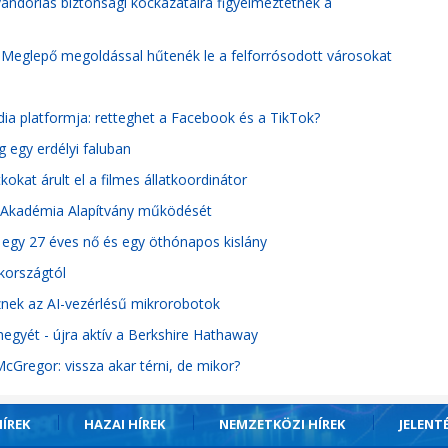
vándorlás biztonsági kockázataira figyelmeztetnek a
Meglepő megoldással hűtenék le a felforrósodott városokat
ia platformja: retteghet a Facebook és a TikTok?
 egy erdélyi faluban
okat árult el a filmes állatkoordinátor
ai Akadémia Alapítvány működését
e egy 27 éves nő és egy öthónapos kislány
kországtól
eznek az AI-vezérlésű mikrorobotok
egyét - újra aktív a Berkshire Hathaway
Gregor: vissza akar térni, de mikor?
ÍREK
HAZAI HÍREK
NEMZETKÖZI HÍREK
JELENT