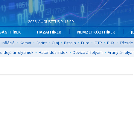
2026. AUGUSZTUS 9. 13:29
ÁGI HÍREK
HAZAI HÍREK
NEMZETKÖZI HÍREK
J
Infláció
•
Kamat
•
Forint
•
Olaj
•
Bitcoin
•
Euro
•
OTP
•
BUX
•
Tőzsde
s idejű árfolyamok
•
Határidős index
•
Deviza árfolyam
•
Arany árfolya