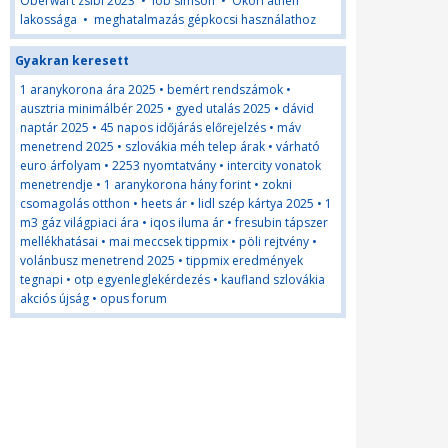
Oberwart zsibi 2023
•
löb simson
•
Ókori athén
lakossága
•
meghatalmazás gépkocsi használathoz
Gyakran keresett
1 aranykorona ára 2025
•
bemért rendszámok
•
ausztria minimálbér 2025
•
gyed utalás 2025
•
dávid
naptár 2025
•
45 napos időjárás előrejelzés
•
máv
menetrend 2025
•
szlovákia méh telep árak
•
várható
euro árfolyam
•
2253 nyomtatvány
•
intercity vonatok
menetrendje
•
1 aranykorona hány forint
•
zokni
csomagolás otthon
•
heets ár
•
lidl szép kártya 2025
•
1
m3 gáz világpiaci ára
•
iqos iluma ár
•
fresubin tápszer
mellékhatásai
•
mai meccsek tippmix
•
pöli rejtvény
•
volánbusz menetrend 2025
•
tippmix eredmények
tegnapi
•
otp egyenleglekérdezés
•
kaufland szlovákia
akciós újság
•
opus forum