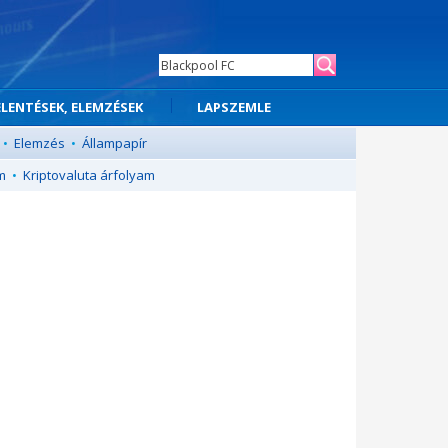
ELENTÉSEK, ELEMZÉSEK
LAPSZEMLE
•
Elemzés
•
Állampapír
m
•
Kriptovaluta árfolyam