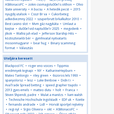
ASMonacoFC
•
zokni csomagolu00e1s otthon
•
Ohio
State university
•
A bucsu
•
A hetedik pecst
•
2015
nyugdij utalsok
•
Csszr Br va
•
Cukorbeteg
adkedvezmny 2022
•
szuperbrutt brkalkultor 2010
•
Best casino slot
•
Mvm gáz nagykáta
•
Umlaut a
kiejtse
•
du00e1vid naptu00e1r 2025
•
megvdenk
•
jtkok
•
Wallisi juh elad
•
Jefferson Starship Hits
•
köztisztviselői bér
•
gymhivatal nyitvatarts
mosonmagyarvr
•
bear hug
•
Binary scamming
format
•
Választás
Utoljára keresett
Blackpool FC
•
roger eno voices
•
Tippmix
eredmnyek tegnapi
•
NY
•
KatharineHepburn
•
Mateo Tanlongo
•
riley green
•
6szoros lels 1993
•
spanyolorsz
•
lesz
•
Luke Benbow
•
Didn t i
•
AvaTrade Spread betting
•
speed grapher tsujido
•
2013 gyes emels
•
matteo dutu
•
holt
•
Franca
•
Stiven Shpendi, padre
•
Mulat a manézs
•
liam walsh
•
Technische Hochschule Ingolstadt
•
EDF uk
•
fizette
•
fernando andrade
•
Lidl
•
Horvát sportjel rejtvény
•
regi nyl
•
Srgio Oliveira
•
okt
•
ASMonacoFC
•