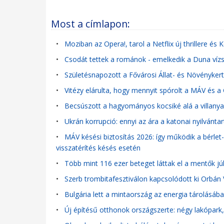
Most a címlapon:
•
Moziban az Opera!, tarol a Netflix új thrillere és
•
Csodát tettek a románok - emelkedik a Duna ví
•
Születésnapozott a Fővárosi Állat- és Növénykert
•
Vitézy elárulta, hogy mennyit spórolt a MÁV és
•
Becsúszott a hagyományos kocsiké alá a villanyau
•
Ukrán korrupció: ennyi az ára a katonai nyilvánta
•
MÁV késési biztosítás 2026: így működik a bérlet
visszatérítés késés esetén
•
Több mint 116 ezer beteget láttak el a mentők jú
•
Szerb trombitafesztiválon kapcsolódott ki Orbán 
•
Bulgária lett a mintaország az energia tárolásáb
•
Új építésű otthonok országszerte: négy lakópark,