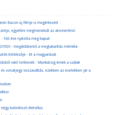
 Kevin Bacon új filmje is megérkezett
zszintje, egyelőre megmenekült az atomerőmű
 - 160 éve nyitotta meg kapuit
 a GYSEV - megdöbbentő a megtakarítás mértéke
tók kötelezője - itt a magyarázat
rtásból való törlésnek - Munkácsig érnek a szálak
- és vonatjegy visszaváltás, ezekben az esetekben jár a
liusban
Viktor
an
 négy különböző életstílus