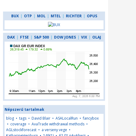
BUX
|
OTP
|
MOL
|
MTEL
|
RICHTER
|
OPUS
DAX
|
FTSE
|
S&P 500
|
DOW JONES
|
VIX
|
OLAJ
Népszerű tartalmak
blog
•
tags
•
David Blair
•
ASALocalRun
•
fancybox
•
coverage
•
AvaTrade withdrawal methods
•
AGLstockforecast
•
a verseny vege
•
KatharineHepburn
•
149(1)
•
62,01,nAyAhwzj
•