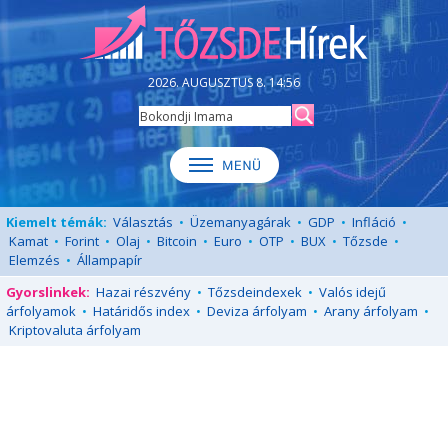
2026. AUGUSZTUS 8. 14:56
Kiemelt témák:
Választás
•
Üzemanyagárak
•
GDP
•
Infláció
•
Kamat
•
Forint
•
Olaj
•
Bitcoin
•
Euro
•
OTP
•
BUX
•
Tőzsde
•
Elemzés
•
Állampapír
Gyorslinkek:
Hazai részvény
•
Tőzsdeindexek
•
Valós idejű
árfolyamok
•
Határidős index
•
Deviza árfolyam
•
Arany árfolyam
•
Kriptovaluta árfolyam