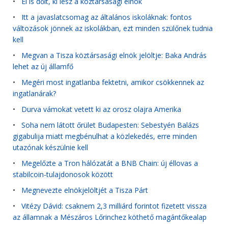
•
El is dőlt, ki lesz a köztársasági elnök
•
Itt a javaslatcsomag az általános iskoláknak: fontos
változások jönnek az iskolákban, ezt minden szülőnek tudnia
kell
•
Megvan a Tisza köztársasági elnök jelöltje: Baka András
lehet az új államfő
•
Megéri most ingatlanba fektetni, amikor csökkennek az
ingatlanárak?
•
Durva vámokat vetett ki az orosz olajra Amerika
•
Soha nem látott őrület Budapesten: Sebestyén Balázs
gigabulija miatt megbénulhat a közlekedés, erre minden
utazónak készülnie kell
•
Megelőzte a Tron hálózatát a BNB Chain: új éllovas a
stabilcoin-tulajdonosok között
•
Megnevezte elnökjelöltjét a Tisza Párt
•
Vitézy Dávid: csaknem 2,3 milliárd forintot fizetett vissza
az államnak a Mészáros Lőrinchez köthető magántőkealap