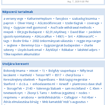
Népszerű tartalmak
a verseny vege
•
KatharineHepburn
•
fancybox
•
szabadsg kiszmtsa
•
papron
•
Oliver Hsing
•
AGLstockforecast
•
tzsdei tlagrak
•
coverage
•
blog
•
Gygyszer mell gyomorvd
•
AvaTrade withdrawal methods
•
nnepek
•
Elit Jogsi Budapest
•
62,01,nAyAhwzj
•
David Blair
•
jvedelem
igazols nyomtatvany
•
ASALocalRun
•
149(1)
•
Srrt
•
ASMonacoFC
•
tags
•
Bodnr Erika
•
2002 önkormányzati választás
•
reggie imja ranger
•
segtene
•
Beremnyi Gza
•
Gygyszergyrak budapesten
•
charlie
szkevny
•
Lloyds bank email
•
ĂĄrkĂĄd
•
Rdikabar
•
lakshitel adjvrs
•
10kw napelem akkumulátor
Utoljára keresett
Bokondji Imama
•
intezet
•
1)
•
BolgĂĄr szuperkupa
•
Nifty teszt
kecskemt
•
Hartfield
•
Tensor NFT
•
8517
•
cheryl bosa
•
Keresztrejtvny idseknek
•
RupertEvans
•
Mok tagsg megerstse
•
Stanford
•
d.c.b.a.
•
enhoelasentxi.ml
•
Airwolf
•
plantronics dave shull
•
StorageTek
•
2140
•
Valerenga Stabaek
•
sam mcclelland
•
C. Klem
•
tvnetwork nyrt.
•
Zkonyi S. Tams
•
Anthrax (együttes)
•
nodes
•
respmenu
•
arrabona
•
sertésfelvásárlás
•
Csillagpor
•
Fot Hber
•
Átírás elmulasztása bírság
•
Mnb kamatdďż˝ntďż˝s augusztus
•