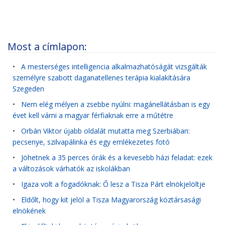
Most a címlapon:
•
A mesterséges intelligencia alkalmazhatóságát vizsgálták
személyre szabott daganatellenes terápia kialakítására
Szegeden
•
Nem elég mélyen a zsebbe nyúlni: magánellátásban is egy
évet kell várni a magyar férfiaknak erre a műtétre
•
Orbán Viktor újabb oldalát mutatta meg Szerbiában:
pecsenye, szilvapálinka és egy emlékezetes fotó
•
Jöhetnek a 35 perces órák és a kevesebb házi feladat: ezek
a változások várhatók az iskolákban
•
Igaza volt a fogadóknak: Ő lesz a Tisza Párt elnökjelöltje
•
Eldőlt, hogy kit jelöl a Tisza Magyarország köztársasági
elnökének