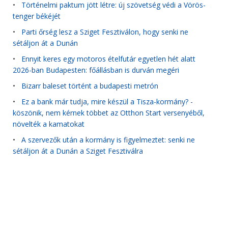
•
Történelmi paktum jött létre: új szövetség védi a Vörös-
tenger békéjét
•
Parti őrség lesz a Sziget Fesztiválon, hogy senki ne
sétáljon át a Dunán
•
Ennyit keres egy motoros ételfutár egyetlen hét alatt
2026-ban Budapesten: főállásban is durván megéri
•
Bizarr baleset történt a budapesti metrón
•
Ez a bank már tudja, mire készül a Tisza-kormány? -
köszönik, nem kérnek többet az Otthon Start versenyéből,
növelték a kamatokat
•
A szervezők után a kormány is figyelmeztet: senki ne
sétáljon át a Dunán a Sziget Fesztiválra