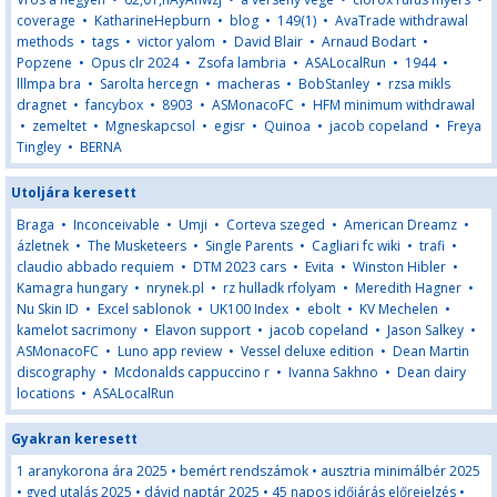
coverage
•
KatharineHepburn
•
blog
•
149(1)
•
AvaTrade withdrawal
methods
•
tags
•
victor yalom
•
David Blair
•
Arnaud Bodart
•
Popzene
•
Opus clr 2024
•
Zsofa lambria
•
ASALocalRun
•
1944
•
lllmpa bra
•
Sarolta hercegn
•
macheras
•
BobStanley
•
rzsa mikls
dragnet
•
fancybox
•
8903
•
ASMonacoFC
•
HFM minimum withdrawal
•
zemeltet
•
Mgneskapcsol
•
egisr
•
Quinoa
•
jacob copeland
•
Freya
Tingley
•
BERNA
Utoljára keresett
Braga
•
Inconceivable
•
Umji
•
Corteva szeged
•
American Dreamz
•
ázletnek
•
The Musketeers
•
Single Parents
•
Cagliari fc wiki
•
trafi
•
claudio abbado requiem
•
DTM 2023 cars
•
Evita
•
Winston Hibler
•
Kamagra hungary
•
nrynek.pl
•
rz hulladk rfolyam
•
Meredith Hagner
•
Nu Skin ID
•
Excel sablonok
•
UK100 Index
•
ebolt
•
KV Mechelen
•
kamelot sacrimony
•
Elavon support
•
jacob copeland
•
Jason Salkey
•
ASMonacoFC
•
Luno app review
•
Vessel deluxe edition
•
Dean Martin
discography
•
Mcdonalds cappuccino r
•
Ivanna Sakhno
•
Dean dairy
locations
•
ASALocalRun
Gyakran keresett
1 aranykorona ára 2025
•
bemért rendszámok
•
ausztria minimálbér 2025
•
gyed utalás 2025
•
dávid naptár 2025
•
45 napos időjárás előrejelzés
•