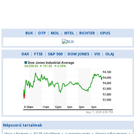
BUX
|
OTP
|
MOL
|
MTEL
|
RICHTER
|
OPUS
DAX
|
FTSE
|
S&P 500
|
DOW JONES
|
VIX
|
OLAJ
Népszerű tartalmak
Vros a hegyen
•
62,01,nAyAhwzj
•
a verseny vege
•
clorox rufus myers
•