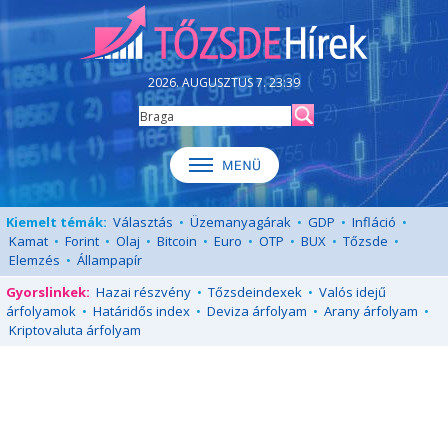
2026. AUGUSZTUS 7. 23:39
Kiemelt témák:
Választás
•
Üzemanyagárak
•
GDP
•
Infláció
•
Kamat
•
Forint
•
Olaj
•
Bitcoin
•
Euro
•
OTP
•
BUX
•
Tőzsde
•
Elemzés
•
Állampapír
Gyorslinkek:
Hazai részvény
•
Tőzsdeindexek
•
Valós idejű
árfolyamok
•
Határidős index
•
Deviza árfolyam
•
Arany árfolyam
•
Kriptovaluta árfolyam