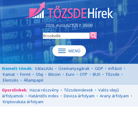
2026. AUGUSZTUS 7. 20:09
Kiemelt témák:
Választás
•
Üzemanyagárak
•
GDP
•
Infláció
•
Kamat
•
Forint
•
Olaj
•
Bitcoin
•
Euro
•
OTP
•
BUX
•
Tőzsde
•
Elemzés
•
Állampapír
Gyorslinkek:
Hazai részvény
•
Tőzsdeindexek
•
Valós idejű
árfolyamok
•
Határidős index
•
Deviza árfolyam
•
Arany árfolyam
•
Kriptovaluta árfolyam