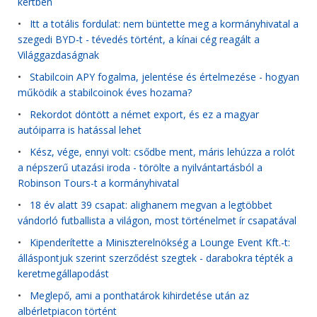
kertben
•
Itt a totális fordulat: nem büntette meg a kormányhivatal a
szegedi BYD-t - tévedés történt, a kínai cég reagált a
Világgazdaságnak
•
Stabilcoin APY fogalma, jelentése és értelmezése - hogyan
működik a stabilcoinok éves hozama?
•
Rekordot döntött a német export, és ez a magyar
autóiparra is hatással lehet
•
Kész, vége, ennyi volt: csődbe ment, máris lehúzza a rolót
a népszerű utazási iroda - törölte a nyilvántartásból a
Robinson Tours-t a kormányhivatal
•
18 év alatt 39 csapat: alighanem megvan a legtöbbet
vándorló futballista a világon, most történelmet ír csapatával
•
Kipenderítette a Miniszterelnökség a Lounge Event Kft.-t:
álláspontjuk szerint szerződést szegtek - darabokra tépték a
keretmegállapodást
•
Meglepő, ami a ponthatárok kihirdetése után az
albérletpiacon történt