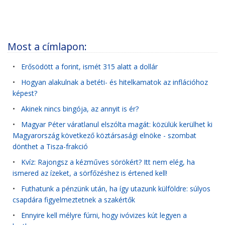
Most a címlapon:
•
Erősödött a forint, ismét 315 alatt a dollár
•
Hogyan alakulnak a betéti- és hitelkamatok az inflációhoz
képest?
•
Akinek nincs bingója, az annyit is ér?
•
Magyar Péter váratlanul elszólta magát: közülük kerülhet ki
Magyarország következő köztársasági elnöke - szombat
dönthet a Tisza-frakció
•
Kvíz: Rajongsz a kézműves sörökért? Itt nem elég, ha
ismered az ízeket, a sörfőzéshez is értened kell!
•
Futhatunk a pénzünk után, ha így utazunk külföldre: súlyos
csapdára figyelmeztetnek a szakértők
•
Ennyire kell mélyre fúrni, hogy ivóvizes kút legyen a