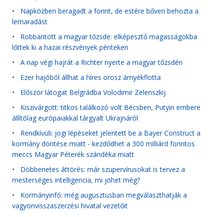
•
Napközben beragadt a forint, de estére bőven behozta a
lemaradást
•
Robbantott a magyar tőzsde: elképesztő magasságokba
lőttek ki a hazai részvények pénteken
•
A nap végi hajrát a Richter nyerte a magyar tőzsdén
•
Ezer hajóból állhat a híres orosz árnyékflotta
•
Először látogat Belgrádba Volodimir Zelenszkij
•
Kiszivárgott: titkos találkozó volt Bécsben, Putyin embere
állítólag európaiakkal tárgyalt Ukrajnáról
•
Rendkívüli: jogi lépéseket jelentett be a Bayer Construct a
kormány döntése miatt - kezdődhet a 300 milliárd forintos
meccs Magyar Péterék szándéka miatt
•
Döbbenetes áttörés: már szupervírusokat is tervez a
mesterséges intelligencia, mi jöhet még?
•
Kormányinfó: még augusztusban megválaszthatják a
vagyonvisszaszerzési hivatal vezetőit