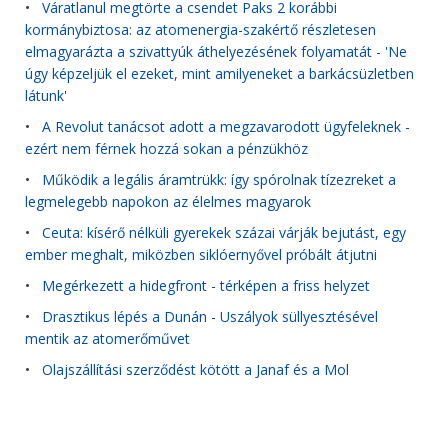
•
Váratlanul megtörte a csendet Paks 2 korábbi
kormánybiztosa: az atomenergia-szakértő részletesen
elmagyarázta a szivattyúk áthelyezésének folyamatát - 'Ne
úgy képzeljük el ezeket, mint amilyeneket a barkácsüzletben
látunk'
•
A Revolut tanácsot adott a megzavarodott ügyfeleknek -
ezért nem férnek hozzá sokan a pénzükhöz
•
Működik a legális áramtrükk: így spórolnak tízezreket a
legmelegebb napokon az élelmes magyarok
•
Ceuta: kísérő nélküli gyerekek százai várják bejutást, egy
ember meghalt, miközben siklóernyővel próbált átjutni
•
Megérkezett a hidegfront - térképen a friss helyzet
•
Drasztikus lépés a Dunán - Uszályok süllyesztésével
mentik az atomerőművet
•
Olajszállítási szerződést kötött a Janaf és a Mol