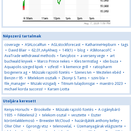
Népszerű tartalmak
coverage
•
ASALocalRun
•
AGLstockforecast
•
KatharineHepburn
•
tags
•
David Blair
•
62,01,nAyAhwzj
•
149(1)
•
blog
•
ASMonacoFC
•
AvaTrade withdrawal methods
•
fancybox
•
a verseny vege
•
art
buchwald knyvek
•
Marco Prince nekes
•
Kles termstlag
•
idei buza
•
Aquapolis szeged kpek
•
vzfestl
•
k kemence grill
•
ratiopharm
biogenerix ag
•
Műszaki rajzoló fizetés
•
Szenes Ivn
•
Meztelen ebéd
•
Benzin r 95
•
Mtelekom osztalk
•
Zkonyi S. Tams
•
szini bla
•
file_manager
•
Mszaki vizsgadj
•
Titnium tulajdonsgai
•
maestro 2023
•
michael korda success!
•
Karsen Liotta
Utoljára keresett
Kenyu Horiuchi
•
Brookville
•
Műszaki rajzoló fizetés
•
A cigánybáró
1935
•
Féktelenül 2
•
telekom osztal
•
vesztette
•
Eszter
körömlakklemosó
•
Brewster McCloud
•
hazárdjáték anthony kelley
•
Olivr Olivr
•
Gprongy vtsz
•
telenovelaĹ
•
Üzemanyagárak világszerte
•