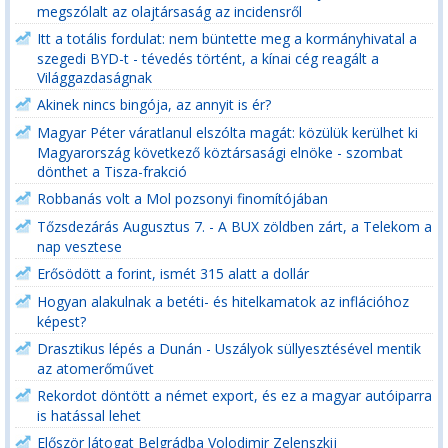
megszólalt az olajtársaság az incidensről
Itt a totális fordulat: nem büntette meg a kormányhivatal a
szegedi BYD-t - tévedés történt, a kínai cég reagált a
Világgazdaságnak
Akinek nincs bingója, az annyit is ér?
Magyar Péter váratlanul elszólta magát: közülük kerülhet ki
Magyarország következő köztársasági elnöke - szombat
dönthet a Tisza-frakció
Robbanás volt a Mol pozsonyi finomítójában
Tőzsdezárás Augusztus 7. - A BUX zöldben zárt, a Telekom a
nap vesztese
Erősödött a forint, ismét 315 alatt a dollár
Hogyan alakulnak a betéti- és hitelkamatok az inflációhoz
képest?
Drasztikus lépés a Dunán - Uszályok süllyesztésével mentik
az atomerőművet
Rekordot döntött a német export, és ez a magyar autóiparra
is hatással lehet
Először látogat Belgrádba Volodimir Zelenszkij