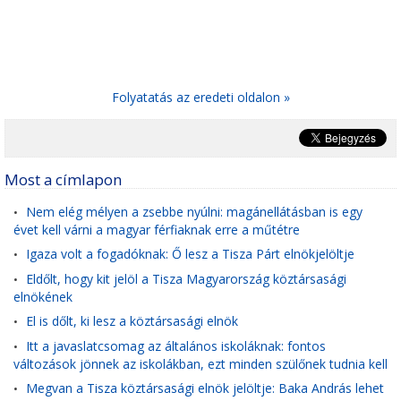
Folyatatás az eredeti oldalon »
Most a címlapon
Nem elég mélyen a zsebbe nyúlni: magánellátásban is egy
•
évet kell várni a magyar férfiaknak erre a műtétre
Igaza volt a fogadóknak: Ő lesz a Tisza Párt elnökjelöltje
•
Eldőlt, hogy kit jelöl a Tisza Magyarország köztársasági
•
elnökének
El is dőlt, ki lesz a köztársasági elnök
•
Itt a javaslatcsomag az általános iskoláknak: fontos
•
változások jönnek az iskolákban, ezt minden szülőnek tudnia kell
Megvan a Tisza köztársasági elnök jelöltje: Baka András lehet
•