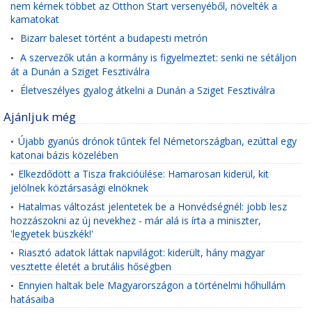
nem kérnek többet az Otthon Start versenyéből, növelték a
kamatokat
Bizarr baleset történt a budapesti metrón
•
A szervezők után a kormány is figyelmeztet: senki ne sétáljon
•
át a Dunán a Sziget Fesztiválra
Életveszélyes gyalog átkelni a Dunán a Sziget Fesztiválra
•
Ajánljuk még
Újabb gyanús drónok tűntek fel Németországban, ezúttal egy
•
katonai bázis közelében
Elkezdődött a Tisza frakcióülése: Hamarosan kiderül, kit
•
jelölnek köztársasági elnöknek
Hatalmas változást jelentetek be a Honvédségnél: jobb lesz
•
hozzászokni az új nevekhez - már alá is írta a miniszter,
'legyetek büszkék!'
Riasztó adatok láttak napvilágot: kiderült, hány magyar
•
vesztette életét a brutális hőségben
Ennyien haltak bele Magyarországon a történelmi hőhullám
•
hatásaiba