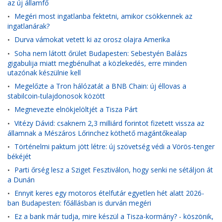
az új államfő
Megéri most ingatlanba fektetni, amikor csökkennek az
•
ingatlanárak?
Durva vámokat vetett ki az orosz olajra Amerika
•
Soha nem látott őrület Budapesten: Sebestyén Balázs
•
gigabulija miatt megbénulhat a közlekedés, erre minden
utazónak készülnie kell
Megelőzte a Tron hálózatát a BNB Chain: új éllovas a
•
stabilcoin-tulajdonosok között
Megnevezte elnökjelöltjét a Tisza Párt
•
Vitézy Dávid: csaknem 2,3 milliárd forintot fizetett vissza az
•
államnak a Mészáros Lőrinchez köthető magántőkealap
Történelmi paktum jött létre: új szövetség védi a Vörös-tenger
•
békéjét
Parti őrség lesz a Sziget Fesztiválon, hogy senki ne sétáljon át
•
a Dunán
Ennyit keres egy motoros ételfutár egyetlen hét alatt 2026-
•
ban Budapesten: főállásban is durván megéri
Ez a bank már tudja, mire készül a Tisza-kormány? - köszönik,
•