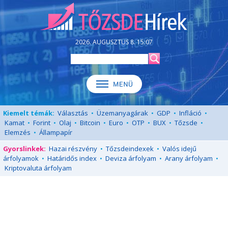
2026. AUGUSZTUS 8. 15:07
Kiemelt témák:
Választás
•
Üzemanyagárak
•
GDP
•
Infláció
•
Kamat
•
Forint
•
Olaj
•
Bitcoin
•
Euro
•
OTP
•
BUX
•
Tőzsde
•
Elemzés
•
Állampapír
Gyorslinkek:
Hazai részvény
•
Tőzsdeindexek
•
Valós idejű
árfolyamok
•
Határidős index
•
Deviza árfolyam
•
Arany árfolyam
•
Kriptovaluta árfolyam