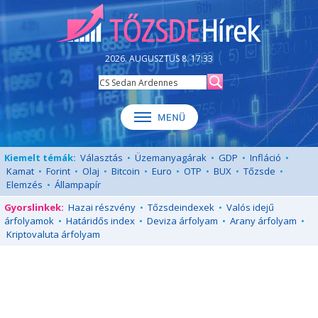
2026. AUGUSZTUS 8. 17:33
Kiemelt témák:
Választás
•
Üzemanyagárak
•
GDP
•
Infláció
•
Kamat
•
Forint
•
Olaj
•
Bitcoin
•
Euro
•
OTP
•
BUX
•
Tőzsde
•
Elemzés
•
Állampapír
Gyorslinkek:
Hazai részvény
•
Tőzsdeindexek
•
Valós idejű
árfolyamok
•
Határidős index
•
Deviza árfolyam
•
Arany árfolyam
•
Kriptovaluta árfolyam