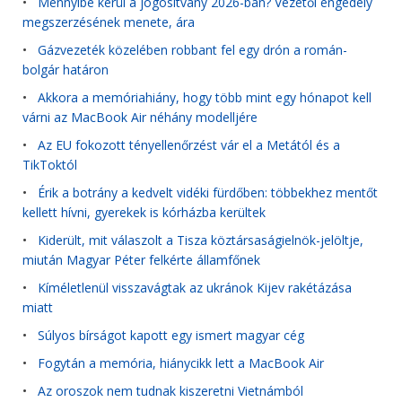
•
Mennyibe kerül a jogosítvány 2026-ban? Vezetői engedély
megszerzésének menete, ára
•
Gázvezeték közelében robbant fel egy drón a román-
bolgár határon
•
Akkora a memóriahiány, hogy több mint egy hónapot kell
várni az MacBook Air néhány modelljére
•
Az EU fokozott tényellenőrzést vár el a Metától és a
TikToktól
•
Érik a botrány a kedvelt vidéki fürdőben: többekhez mentőt
kellett hívni, gyerekek is kórházba kerültek
•
Kiderült, mit válaszolt a Tisza köztársaságielnök-jelöltje,
miután Magyar Péter felkérte államfőnek
•
Kíméletlenül visszavágtak az ukránok Kijev rakétázása
miatt
•
Súlyos bírságot kapott egy ismert magyar cég
•
Fogytán a memória, hiánycikk lett a MacBook Air
•
Az oroszok nem tudnak kiszeretni Vietnámból