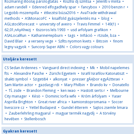
Rozmaring illóolaj párologtatás
•
Kiszllsi dj szmtsa
•
Jelenlti v minta
•
adam randell
•
Edenred elfogadhely spar
•
fancybox
•
2010 benzin r
•
Legjobb mszempilla
•
étkezési búza2016
•
AvaTrade withdrawal
methods
•
ASMonacoFC
•
kisalföld gyászjelentés ma
•
blog
•
AGLstockforecast
•
university of aveiro
•
Travis Fimmel
•
149(1)
•
62,01,nAyAhwzj
•
6szoros lels 1993
•
usd arfolyam grafikon
•
ASALocalRun
•
KatharineHepburn
•
tags
•
Infláció
•
rtzsde, bza
•
David Blair
•
a verseny vege
•
Szllts nyomon kvets
•
Bitcoin
•
finom
legny vagyok
•
Suncorp Super ABN
•
Colors vagy colours
Utoljára keresett
CS Sedan Ardennes
•
Vanguard direct indexing
•
Mk
•
Mobil napelemes
fts
•
Alexandre Pasche
•
Zürichi Egyetem
•
Israfil Israfilov Katonatiszt
•
shakti symbol
•
Szigeti84
•
alkonyat
•
presser gĂĄbor egyĂźttesei
•
Sam Martin actor
•
gazdasgi rdi
•
Mary Philbin
•
Brando kv
•
Donatello
•
TĹ zsde
•
Brandon Fleming
•
ken iwao
•
Hastott serts r
•
Melbourne
City manager
•
Késö
•
Dominic Iorfa wife
•
Króm árfolyam
•
Yaser
Asprilla Brighton
•
Great river africa
•
kamionstopromania
•
Soccer
livescore cz
•
Yettel Budapest
•
Gundel étterem
•
Sajtos zsemle limara
•
Zauberlehrling magyarul
•
magyar termék nagydíj
•
A törvény
hevében
•
Stellenbosch
Gyakran keresett