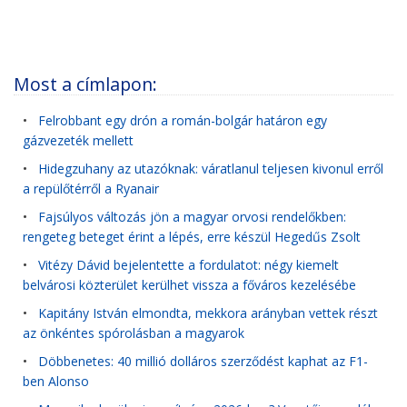
Most a címlapon:
•
Felrobbant egy drón a román-bolgár határon egy
gázvezeték mellett
•
Hidegzuhany az utazóknak: váratlanul teljesen kivonul erről
a repülőtérről a Ryanair
•
Fajsúlyos változás jön a magyar orvosi rendelőkben:
rengeteg beteget érint a lépés, erre készül Hegedűs Zsolt
•
Vitézy Dávid bejelentette a fordulatot: négy kiemelt
belvárosi közterület kerülhet vissza a főváros kezelésébe
•
Kapitány István elmondta, mekkora arányban vettek részt
az önkéntes spórolásban a magyarok
•
Döbbenetes: 40 millió dolláros szerződést kaphat az F1-
ben Alonso