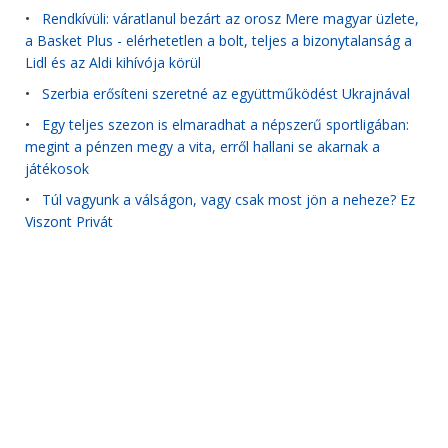
•
Rendkívüli: váratlanul bezárt az orosz Mere magyar üzlete,
a Basket Plus - elérhetetlen a bolt, teljes a bizonytalanság a
Lidl és az Aldi kihívója körül
•
Szerbia erősíteni szeretné az együttműködést Ukrajnával
•
Egy teljes szezon is elmaradhat a népszerű sportligában:
megint a pénzen megy a vita, erről hallani se akarnak a
játékosok
•
Túl vagyunk a válságon, vagy csak most jön a neheze? Ez
Viszont Privát