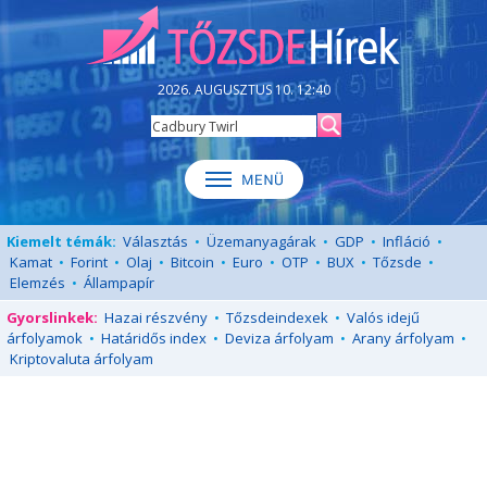
2026. AUGUSZTUS 10. 12:40
Kiemelt témák:
Választás
•
Üzemanyagárak
•
GDP
•
Infláció
•
Kamat
•
Forint
•
Olaj
•
Bitcoin
•
Euro
•
OTP
•
BUX
•
Tőzsde
•
Elemzés
•
Állampapír
Gyorslinkek:
Hazai részvény
•
Tőzsdeindexek
•
Valós idejű
árfolyamok
•
Határidős index
•
Deviza árfolyam
•
Arany árfolyam
•
Kriptovaluta árfolyam