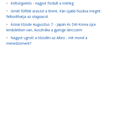
•
Költségvetés - nagyot fordult a mérleg
•
Ismét fölfelé araszol a Brent, Irán újabb húzása megint
felboríthatja az olajpiacot
•
Ázsiai tőzsde Augusztus 7. - Japán és Dél-Korea újra
lendületben van, Ausztrália a gyenge láncszem
•
Nagyot ugrott a tőzsdén az Alteo - mit mond a
menedzsment?