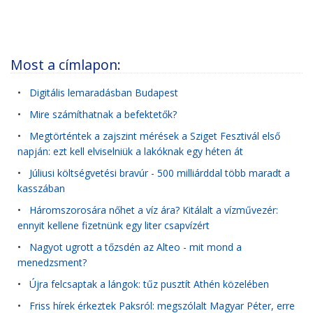
Most a címlapon:
•
Digitális lemaradásban Budapest
•
Mire számíthatnak a befektetők?
•
Megtörténtek a zajszint mérések a Sziget Fesztivál első
napján: ezt kell elviselniük a lakóknak egy héten át
•
Júliusi költségvetési bravúr - 500 milliárddal több maradt a
kasszában
•
Háromszorosára nőhet a víz ára? Kitálalt a vízművezér:
ennyit kellene fizetnünk egy liter csapvízért
•
Nagyot ugrott a tőzsdén az Alteo - mit mond a
menedzsment?
•
Újra felcsaptak a lángok: tűz pusztít Athén közelében
•
Friss hírek érkeztek Paksról: megszólalt Magyar Péter, erre