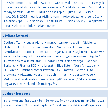
•
Szzhalombatta lls mol
•
AvaTrade withdrawal methods
•
Trk rszvnyek
•
laverne and shirley
•
Umlaut a kiejtse
•
BlacKkKlansman
•
Mcdonalds
rszvny osztalk
•
vlaszt
•
Inzulin szlltsa repln
•
jtkok
•
du00e1vid
naptu00e1r 2025
•
euribor ÄĹźËrfolyam
•
Adókedvezmény igénylése
•
Takarmny rpa
•
Zld szjabab
•
Csszr Br va
•
Csabai Sblvny
•
alapkamat
s eur
•
Abc porralolt
•
Dylan Cozens
Utoljára keresett
Cadbury Twirl
•
Lucas Alario
•
magyar termék nagydíj
•
Nick Jensen
skate
•
Felidoben
•
adamo nagalo
•
Napraforgflk
•
Windsor
szendvicsez Budapest
•
Tim Burton
•
Jan Mlakar
•
Sajbn Mt
•
Muc869
•
katie mcelhenney
•
Edna Vadalma
•
oktat
•
george austen
•
ĂşjHĂZ
•
10kw napelem akkumulátor
•
Neoton Família Napraforgó
•
Xander
Berkeley
•
Piranha 3DD
•
ra breszt
•
Blue Byte
•
Nora Arnezeder
•
UPC Aréna
•
michael rother katzenmusik
•
mszak
•
Victor Hugo
drawings
•
ÄĹşzemanyagnorma apeh
•
149(1)
•
a verseny vege
•
Miskolc gyek szakrendelďż˝sek
•
Szent jďż˝zsef wikipďż˝dia
•
Szerelmi
angyalkÄËrtya
•
Skandináv mű rejtvény
Gyakran keresett
1 aranykorona ára 2025
•
bemért rendszámok
•
ausztria minimálbér 2025
•
gyed utalás 2025
•
dávid naptár 2025
•
45 napos időjárás előrejelzés
•