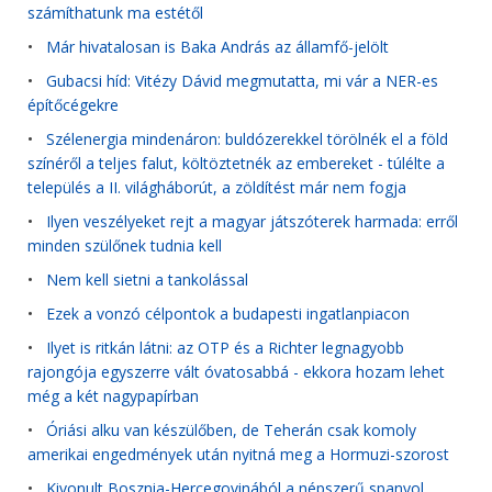
számíthatunk ma estétől
•
Már hivatalosan is Baka András az államfő-jelölt
•
Gubacsi híd: Vitézy Dávid megmutatta, mi vár a NER-es
építőcégekre
•
Szélenergia mindenáron: buldózerekkel törölnék el a föld
színéről a teljes falut, költöztetnék az embereket - túlélte a
település a II. világháborút, a zöldítést már nem fogja
•
Ilyen veszélyeket rejt a magyar játszóterek harmada: erről
minden szülőnek tudnia kell
•
Nem kell sietni a tankolással
•
Ezek a vonzó célpontok a budapesti ingatlanpiacon
•
Ilyet is ritkán látni: az OTP és a Richter legnagyobb
rajongója egyszerre vált óvatosabbá - ekkora hozam lehet
még a két nagypapírban
•
Óriási alku van készülőben, de Teherán csak komoly
amerikai engedmények után nyitná meg a Hormuzi-szorost
•
Kivonult Bosznia-Hercegovinából a népszerű spanyol