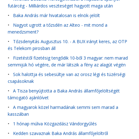
futárcég - Milliárdos veszteséget hagyott maga után
•
Baka András már hivatalosan is elnök-jelölt
•
Nagyot ugrott a tőzsdén az Alteo - mit mond a
menedzsment?
•
Tőzsdenyitás Augusztus 10. - A BUX irányt keres, az OTP
és Telekom pirosban áll
•
Fizetéstől fizetésig tengődik 10-ből 3 magyar: nem marad
semmijük hó végére, de már látszik a fény az alagút végén
•
Sok halottja és sebesültje van az orosz légi és tüzérségi
csapásoknak
•
A Tisza benyújtotta a Baka András államfőjelöltségét
támogató ajánlóívet
•
A magyarok közel harmadának semmi sem marad a
kasszában
•
1 hónap múlva Közgazdász Vándorgyűlés
•
Kedden szavaznak Baka András államfőjelöltről