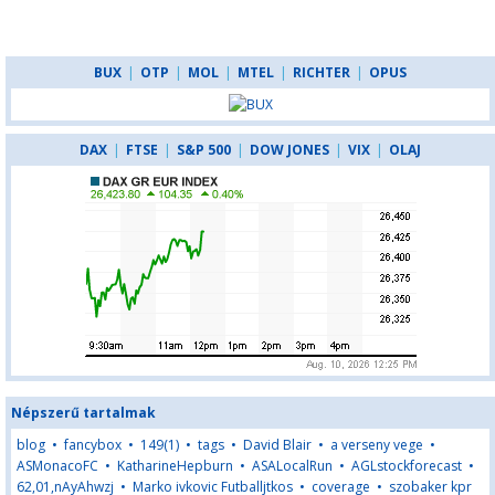
BUX
|
OTP
|
MOL
|
MTEL
|
RICHTER
|
OPUS
DAX
|
FTSE
|
S&P 500
|
DOW JONES
|
VIX
|
OLAJ
Népszerű tartalmak
blog
•
fancybox
•
149(1)
•
tags
•
David Blair
•
a verseny vege
•
ASMonacoFC
•
KatharineHepburn
•
ASALocalRun
•
AGLstockforecast
•
62,01,nAyAhwzj
•
Marko ivkovic Futballjtkos
•
coverage
•
szobaker kpr